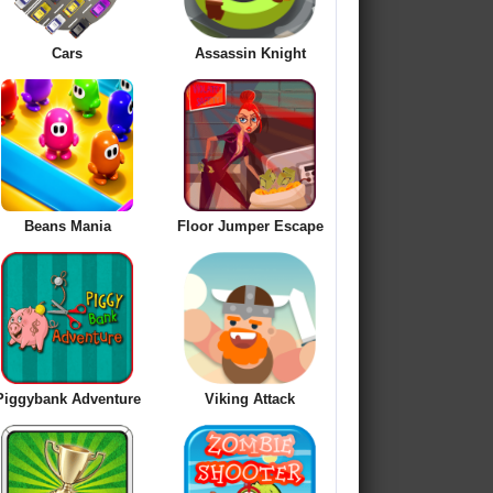
Cars
Assassin Knight
Beans Mania
Floor Jumper Escape
Piggybank Adventure
Viking Attack