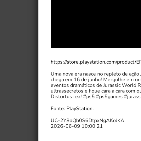
https://store.playstation.com/pro
Uma nova era nasce no repleto de ação 
chega em 16 de junho! Mergulhe em uma
eventos dramáticos de Jurassic World Re
ultrassecretos e fique cara a cara com q
Distortus rex! #ps5 #ps5games #jurass
Fonte:
PlayStation
.
UC-2Y8dQb0S6DtpxNgAKoJKA
2026-06-09 10:00:21