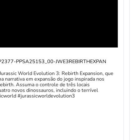
duct/EP2377-PPSA25153_00-JWE3REBIRTHEXPAN
Jurassic World Evolution 3: Rebirth Expansion, que
 narrativa em expansão do jogo inspirada nos
birth. Assuma o controle de três locais
uatro novos dinossauros, incluindo o terrível
icworld #jurassicworldevolution3