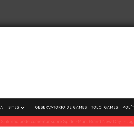
RA
SITES
OBSERVATÓRIO DE GAMES
TOLOI GAMES
POLÍ
ode comentar sobre Spider-Man: Brand New Day
JogosGratisFun