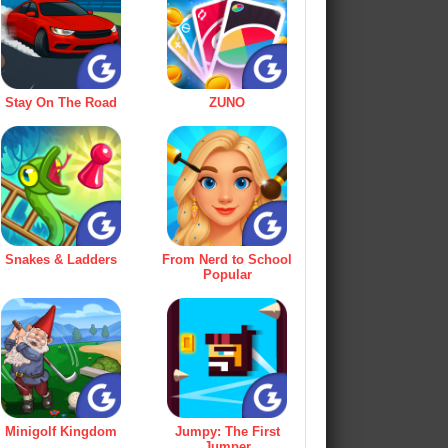
Stay On The Road
ZUNO
Snakes & Ladders
From Nerd to School
Popular
Minigolf Kingdom
Jumpy: The First
Jumper