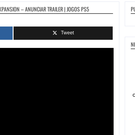
XPANSION – ANUNCIAR TRAILER | JOGOS PS5
P
Tweet
N
C