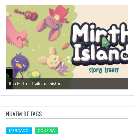
N
Ilha Mirth – Trailer da história
d
NUVEM DE TAGS
MERCADO
CONFIRA