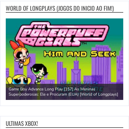
WORLD OF LONGPLAYS (JOGOS DO INICIO AO FIM!)
Game Boy Advance Long Play [157] As Meninas
A
Superpoderosas: Ele e Procuram (EUA) [World of Longplays]
L
ULTIMAS XBOX!