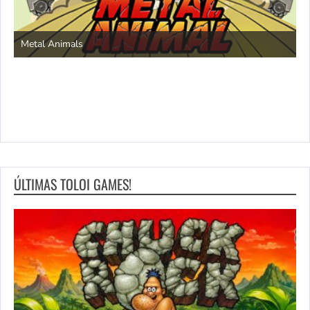
S
Metal Animals
ÚLTIMAS TOLOI GAMES!