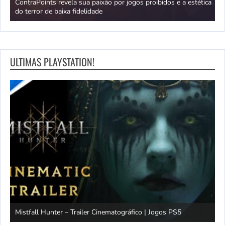
no
ContraPoints revela sua paixão por jogos proibidos e a estética
D
do terror de baixa fidelidade
d
ULTIMAS PLAYSTATION!
Mistfall Hunter – Trailer Cinematográfico | Jogos PS5
S