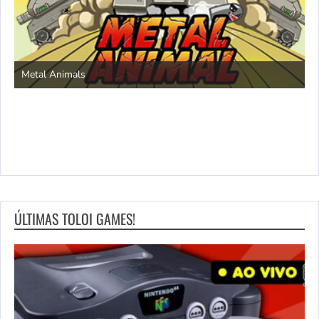
S
Metal Animals
ÚLTIMAS TOLOI GAMES!