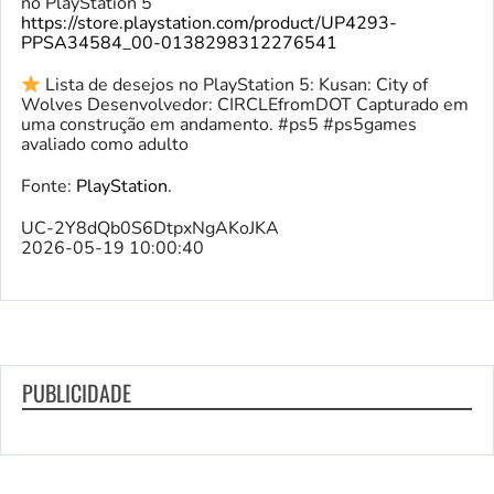
no PlayStation 5
https://store.playstation.com/product/UP4293-
PPSA34584_00-0138298312276541
Lista de desejos no PlayStation 5: Kusan: City of
Wolves Desenvolvedor: CIRCLEfromDOT Capturado em
uma construção em andamento. #ps5 #ps5games
avaliado como adulto
Fonte:
PlayStation
.
UC-2Y8dQb0S6DtpxNgAKoJKA
2026-05-19 10:00:40
PUBLICIDADE