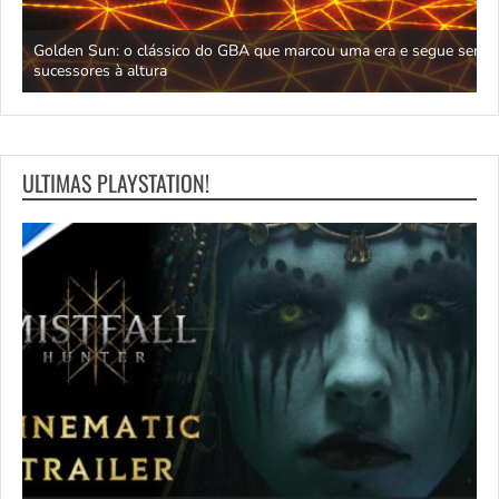
D
Golden Sun: o clássico do GBA que marcou uma era e segue sem
M
sucessores à altura
m
ULTIMAS PLAYSTATION!