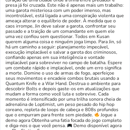
coração de uma cidade onde a linha entre predador e
presa já foi cruzada. Este não é apenas mais um trabalho:
uma garota misteriosa com um poder imenso, mas
incontrolável, está ligada a uma conspiração violenta que
ameaça alterar o equilíbrio de poder. À medida que o
caos irrompe, Jin deve salvar a garota, confrontar seu
passado e a traição de um comandante em quem ele
uma vez confiou sem questionar. Todos em Kusan
querem alguma coisa e ninguém joga limpo. Para Jin, só
há um caminho a seguir: planejamento impecável,
execução implacável e salvar a garota dos criminosos,
confiando apenas em sua inteligência e vontade
implacável para sobreviver no campo de batalha. Espere
um combate rápido e implacável, onde um erro significa
a morte. Domine o uso de armas de fogo, aperfeiçoe
seus movimentos e encadeie combos brutais usando a
Quantum Knife e a War Hand. Destrua o ambiente para
descobrir Bolts e depois gaste-os em atualizações que
mudam a forma como você luta e sobrevive. Cada
momento é intensificado por uma trilha sonora cheia de
adrenalina de Loptimist, um peso pesado do hip hop
coreano, repleta de loops de cabeça e 808s profundos
que o empurram para frente sem piedade.
Jogue a
demo agora Obtenha uma fatia focada do jogo completo
e diga-nos o que você pensa.
Demo disponível agora