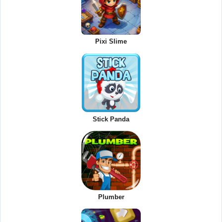
Pixi Slime
Stick Panda
Plumber