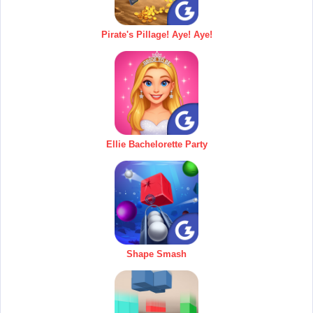
Pirate's Pillage! Aye! Aye!
Ellie Bachelorette Party
Shape Smash