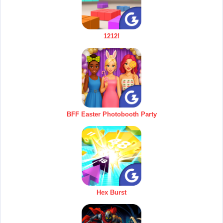
1212!
BFF Easter Photobooth Party
Hex Burst