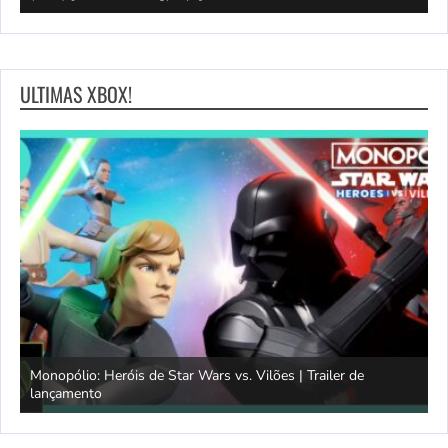
ULTIMAS XBOX!
Monopólio: Heróis de Star Wars vs. Vilões | Trailer de
lançamento
S