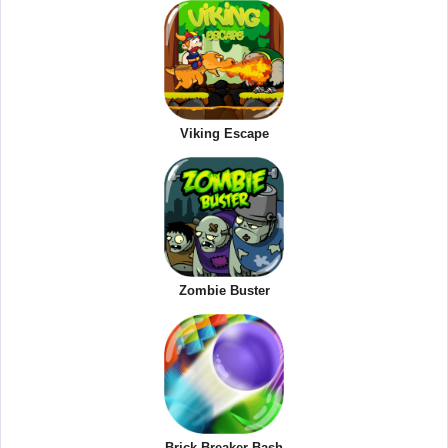
Viking Escape
Zombie Buster
Brick Breaker Bash