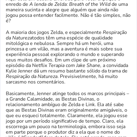
enredo de
A lenda de Zelda: Breath of the Wild
de uma
maneira sucinta e alegre que alguém que ainda não
jogou possa entender facilmente. Não é tão simples, não
é?
A maioria dos jogos Zelda, e especialmente
Respiração
da Natureza
todos têm uma espécie de qualidade
mitológica e nebulosa. Sempre há um herói, uma
princesa e um vilão, mas a aventura é mais sobre sua
experiência pessoal explorando o mundo e superando
seus muitos desafios. Em um clipe de um próximo
episódio da Netflix
Terapia com Jake Shane,
a convidada
Kylie Jenner dá um resumo bastante sólido da trama de
Respiração da Natureza
. Previsivelmente, há muito
sarcasmo nos comentários.
Basicamente, Jenner atinge todos os marcos principais –
a Grande Calamidade, as Bestas Divinas, o
relacionamento ambíguo de Zelda e Link. Ela até sabe
que as Bestas Divinas eram originalmente amigáveis, o
que eu esqueci totalmente. Claramente, ela jogou esse
jogo por um período significativo de tempo. Claro, ela
escorrega um pouco na terminologia, embora isso seja
em parte porque o produtor diz a ela que o nome do