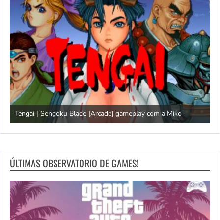
Tengai | Sengoku Blade [Arcade] gameplay com a Miko
D
ÚLTIMAS OBSERVATORIO DE GAMES!