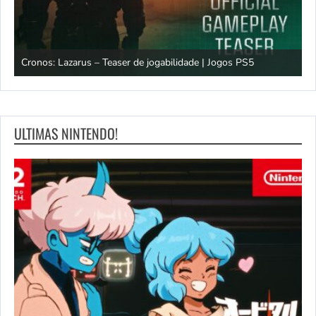
os
Cronos: Lazarus – Teaser de jogabilidade | Jogos PS5
E
ULTIMAS NINTENDO!