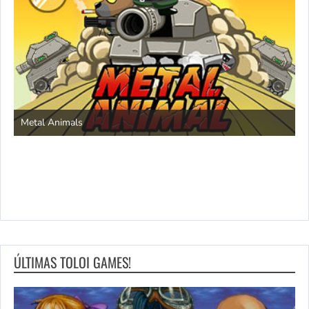
S
Metal Animals
ÚLTIMAS TOLOI GAMES!