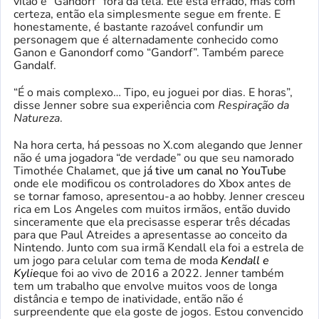
vilão é “Gandorf” fora da tela. Ele está errado, mas com
certeza, então ela simplesmente segue em frente. E
honestamente, é bastante razoável confundir um
personagem que é alternadamente conhecido como
Ganon e Ganondorf como “Gandorf”. Também parece
Gandalf.
“É o mais complexo… Tipo, eu joguei por dias. E horas”,
disse Jenner sobre sua experiência com
Respiração da
Natureza
.
Na hora certa, há pessoas no X.com alegando que Jenner
não é uma jogadora “de verdade” ou que seu namorado
Timothée Chalamet, que
já tive um canal no YouTube
onde ele modificou os controladores do Xbox antes de
se tornar famoso, apresentou-a ao hobby. Jenner cresceu
rica em Los Angeles com muitos irmãos, então duvido
sinceramente que ela precisasse esperar três décadas
para que Paul Atreides a apresentasse ao conceito da
Nintendo. Junto com sua irmã Kendall ela foi a estrela de
um jogo para celular com tema de moda
Kendall e
Kylie
que foi ao vivo de 2016 a 2022. Jenner também
tem um trabalho que envolve muitos voos de longa
distância e tempo de inatividade, então não é
surpreendente que ela goste de jogos. Estou convencido