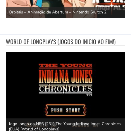
ndo
R
Orbitais – Animação de Abertura – Nintendo Switch 2
S
WORLD OF LONGPLAYS (JOGOS DO INICIO AO FIM!)
Jogo longo do NES [231] The Young Indiana Jones Chronicles
W
ays]
(EUA) [World of Longplays]
T