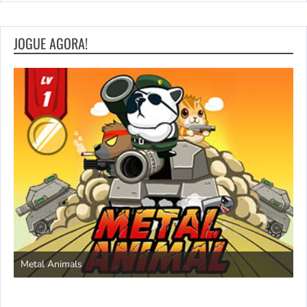
JOGUE AGORA!
S
Metal Animals