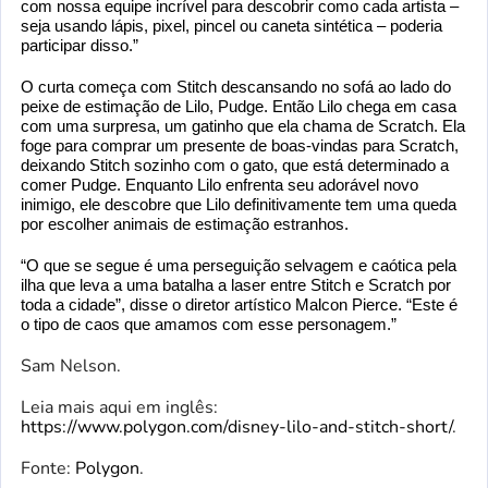
com nossa equipe incrível para descobrir como cada artista – 
seja usando lápis, pixel, pincel ou caneta sintética – poderia 
participar disso.”
O curta começa com Stitch descansando no sofá ao lado do 
peixe de estimação de Lilo, Pudge. Então Lilo chega em casa 
com uma surpresa, um gatinho que ela chama de Scratch. Ela 
foge para comprar um presente de boas-vindas para Scratch, 
deixando Stitch sozinho com o gato, que está determinado a 
comer Pudge. Enquanto Lilo enfrenta seu adorável novo 
inimigo, ele descobre que Lilo definitivamente tem uma queda 
por escolher animais de estimação estranhos.
“O que se segue é uma perseguição selvagem e caótica pela 
ilha que leva a uma batalha a laser entre Stitch e Scratch por 
toda a cidade”, disse o diretor artístico Malcon Pierce. “Este é 
o tipo de caos que amamos com esse personagem.”
Sam Nelson.
Leia mais aqui em inglês:
https://www.polygon.com/disney-lilo-and-stitch-short/
.
Fonte:
Polygon
.