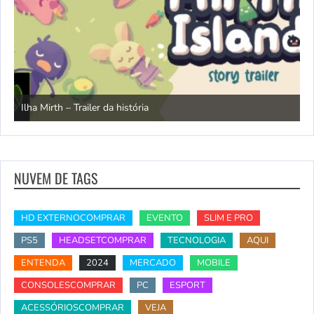
N
Ilha Mirth – Trailer da história
d
NUVEM DE TAGS
HD EXTERNOCOMPRAR
EVENTO
SLIM E PRO
PS5
HEADSETCOMPRAR
TECNOLOGIA
AQUI
ENTENDA
2024
MERCADO
MOBILE
CONSOLESCOMPRAR
PC
ESPORT
ACESSÓRIOSCOMPRAR
VEJA