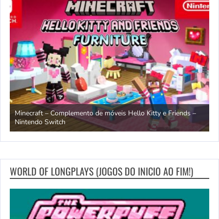
endo
Minecraft – Complemento de móveis Hello Kitty e Friends –
O
Nintendo Switch
d
WORLD OF LONGPLAYS (JOGOS DO INICIO AO FIM!)