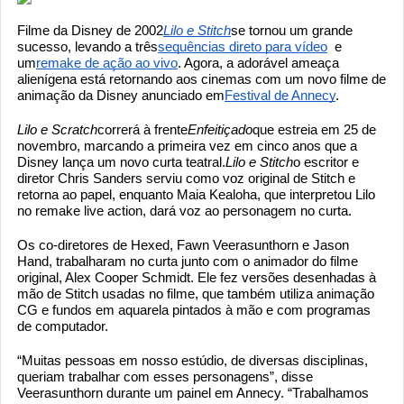
Filme da Disney de 2002
Lilo e Stitch
se tornou um grande 
sucesso, levando a três
sequências direto para vídeo
  e 
um
remake de ação ao vivo
. Agora, a adorável ameaça 
alienígena está retornando aos cinemas com um novo filme de 
animação da Disney anunciado em
Festival de Annecy
.
Lilo e Scratch
correrá à frente
Enfeitiçado
que estreia em 25 de 
novembro, marcando a primeira vez em cinco anos que a 
Disney lança um novo curta teatral.
Lilo e Stitch
o escritor e 
diretor Chris Sanders serviu como voz original de Stitch e 
retorna ao papel, enquanto Maia Kealoha, que interpretou Lilo 
no remake live action, dará voz ao personagem no curta.
Os co-diretores de Hexed, Fawn Veerasunthorn e Jason 
Hand, trabalharam no curta junto com o animador do filme 
original, Alex Cooper Schmidt. Ele fez versões desenhadas à 
mão de Stitch usadas no filme, que também utiliza animação 
CG e fundos em aquarela pintados à mão e com programas 
de computador.
“Muitas pessoas em nosso estúdio, de diversas disciplinas, 
queriam trabalhar com esses personagens”, disse 
Veerasunthorn durante um painel em Annecy. “Trabalhamos 