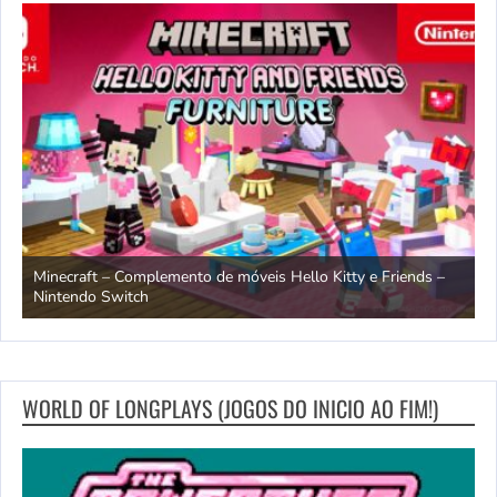
endo
Minecraft – Complemento de móveis Hello Kitty e Friends –
O
Nintendo Switch
d
WORLD OF LONGPLAYS (JOGOS DO INICIO AO FIM!)