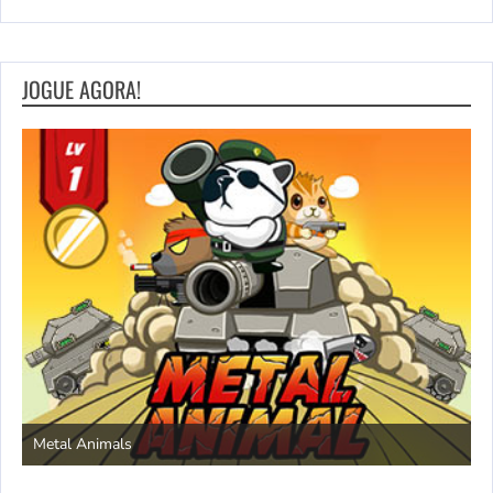
JOGUE AGORA!
S
Metal Animals