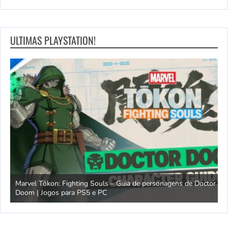
ULTIMAS PLAYSTATION!
Marvel Tōkon: Fighting Souls – Guia de personagens de Doctor
Doom | Jogos para PS5 e PC
A