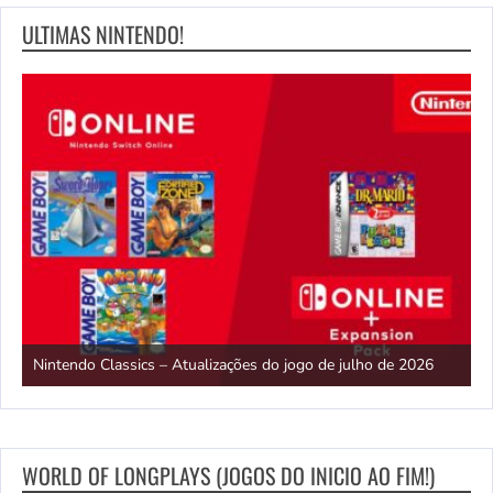
ULTIMAS NINTENDO!
E
Nintendo Classics – Atualizações do jogo de julho de 2026
2
WORLD OF LONGPLAYS (JOGOS DO INICIO AO FIM!)