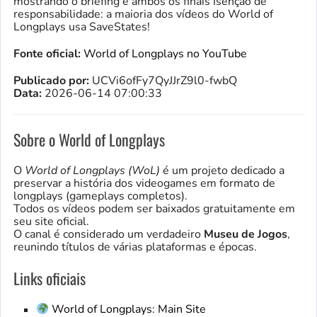
mostrando o briefing e ambos os finais Isenção de
responsabilidade: a maioria dos vídeos do World of
Longplays usa SaveStates!
Fonte oficial:
World of Longplays no YouTube
Publicado por:
UCVi6ofFy7QyJJrZ9l0-fwbQ
Data:
2026-06-14 07:00:33
Sobre o World of Longplays
O
World of Longplays (WoL)
é um projeto dedicado a
preservar a história dos videogames em formato de
longplays (gameplays completos).
Todos os vídeos podem ser baixados gratuitamente em
seu site oficial.
O canal é considerado um verdadeiro
Museu de Jogos
,
reunindo títulos de várias plataformas e épocas.
Links oficiais
World of Longplays: Main Site