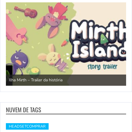
N
Ilha Mirth – Trailer da história
d
NUVEM DE TAGS
HEADSETCOMPRAR