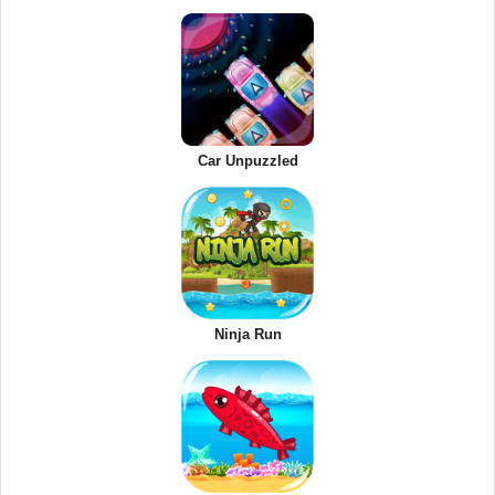
Car Unpuzzled
Ninja Run