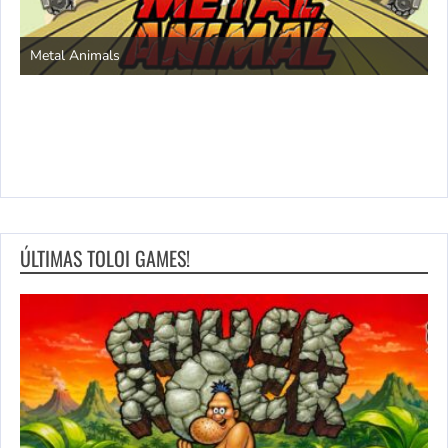
S
Metal Animals
ÚLTIMAS TOLOI GAMES!