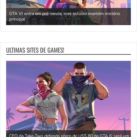
GTA VI entra em pré-venda, mas estúdio mantém mistério
principal
J
ULTIMAS SITES DE GAMES!
w
CEO da Take-Two defende preço de US$ 80 de GTA 6: será um
V