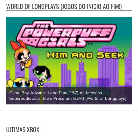
WORLD OF LONGPLAYS (JOGOS DO INICIO AO FIM!)
Game Boy Advance Long Play [157] As Meninas
A
Superpoderosas: Ele e Procuram (EUA) [World of Longplays]
L
ULTIMAS XBOX!