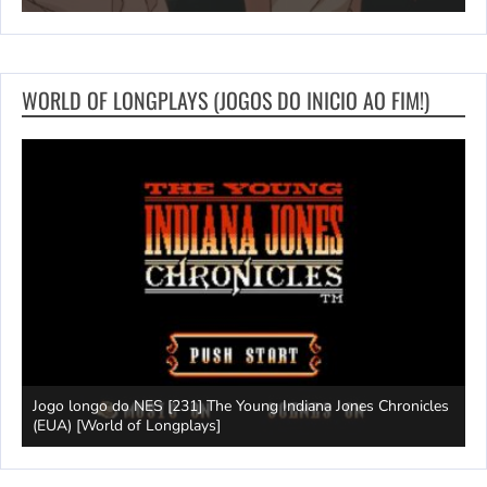
WORLD OF LONGPLAYS (JOGOS DO INICIO AO FIM!)
Jogo longo do NES [231] The Young Indiana Jones Chronicles
W
ays]
(EUA) [World of Longplays]
T