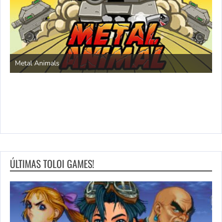
S
Metal Animals
ÚLTIMAS TOLOI GAMES!