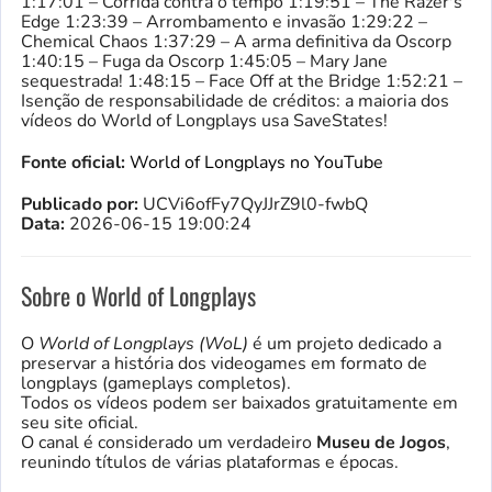
1:17:01 – Corrida contra o tempo 1:19:51 – The Razer's
Edge 1:23:39 – Arrombamento e invasão 1:29:22 –
Chemical Chaos 1:37:29 – A arma definitiva da Oscorp
1:40:15 – Fuga da Oscorp 1:45:05 – Mary Jane
sequestrada! 1:48:15 – Face Off at the Bridge 1:52:21 –
Isenção de responsabilidade de créditos: a maioria dos
vídeos do World of Longplays usa SaveStates!
Fonte oficial:
World of Longplays no YouTube
Publicado por:
UCVi6ofFy7QyJJrZ9l0-fwbQ
Data:
2026-06-15 19:00:24
Sobre o World of Longplays
O
World of Longplays (WoL)
é um projeto dedicado a
preservar a história dos videogames em formato de
longplays (gameplays completos).
Todos os vídeos podem ser baixados gratuitamente em
seu site oficial.
O canal é considerado um verdadeiro
Museu de Jogos
,
reunindo títulos de várias plataformas e épocas.