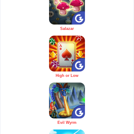
Salazar
High or Low
Evil Wyrm