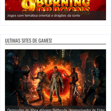
N
Jogos com temática oriental e dragões da sorte
c
ULTIMAS SITES DE GAMES!
Demissões do Xbox atingem Bethesda: desenvolvedor de Elder
A