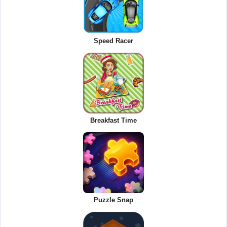
Speed Racer
Breakfast Time
Puzzle Snap