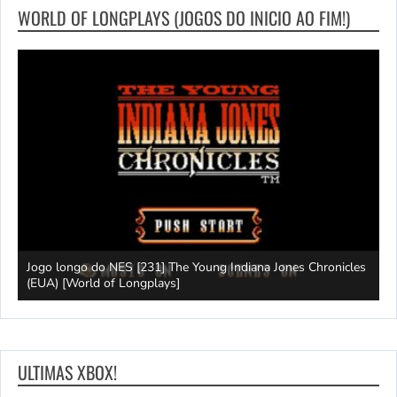
WORLD OF LONGPLAYS (JOGOS DO INICIO AO FIM!)
Jogo longo do NES [231] The Young Indiana Jones Chronicles
W
ays]
(EUA) [World of Longplays]
T
ULTIMAS XBOX!