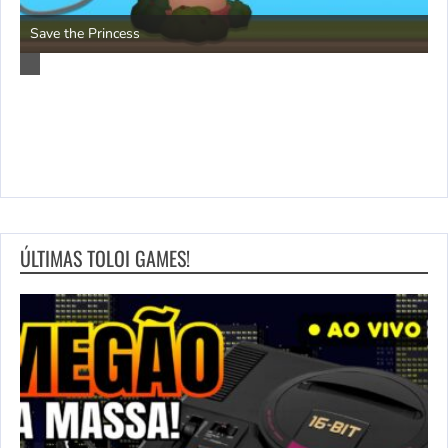
P
Save the Princess
ÚLTIMAS TOLOI GAMES!