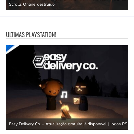
Scrolls Online ‘destruído’
p
ULTIMAS PLAYSTATION!
G
Easy Delivery Co. – Atualização gratuita já disponível | Jogos PS5
F