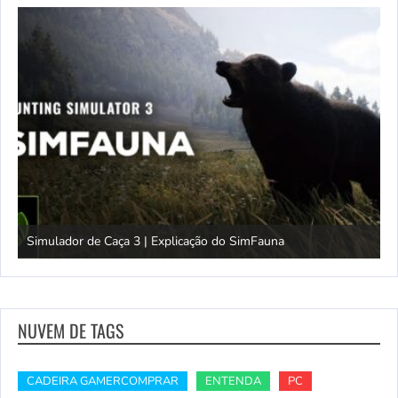
Simulador de Caça 3 | Explicação do SimFauna
T
NUVEM DE TAGS
CADEIRA GAMERCOMPRAR
ENTENDA
PC