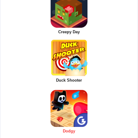
Creepy Day
Duck Shooter
Dodgy