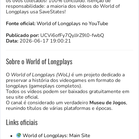
os ovos coletados! 100% concluído. Isenção de
responsabilidade: a maioria dos vídeos do World of
Longplays usa SaveStates!
Fonte oficial:
World of Longplays no YouTube
Publicado por:
UCVi6ofFy7QyJJrZ9l0-fwbQ
Data:
2026-06-17 19:00:21
Sobre o World of Longplays
O
World of Longplays (WoL)
é um projeto dedicado a
preservar a história dos videogames em formato de
longplays (gameplays completos).
Todos os vídeos podem ser baixados gratuitamente em
seu site oficial.
O canal é considerado um verdadeiro
Museu de Jogos
,
reunindo títulos de várias plataformas e épocas.
Links oficiais
World of Longplays: Main Site