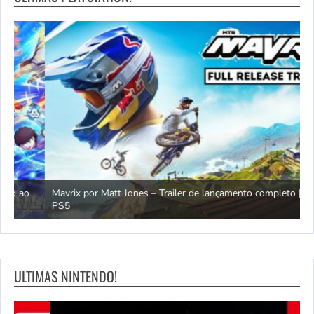
Mavrix por Matt Jones – Trailer de lançamento completo | Jogos
PS5
Ó
ULTIMAS NINTENDO!