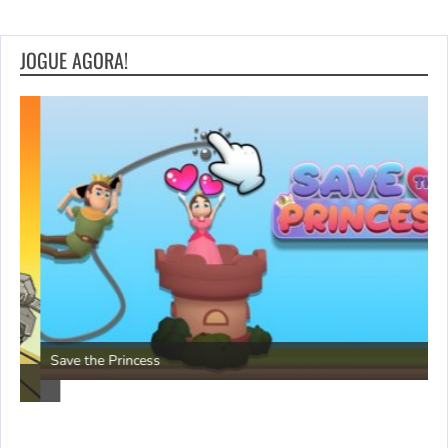
JOGUE AGORA!
P
Save the Princess