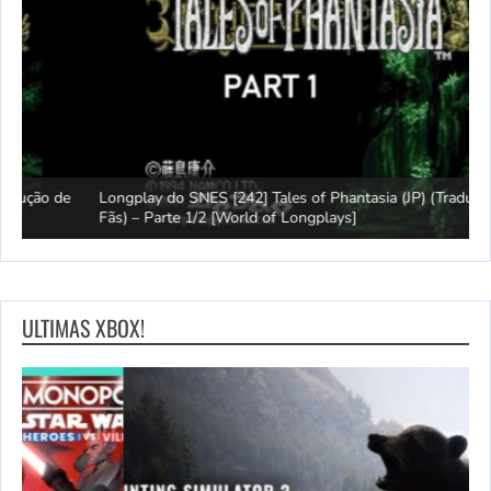
e
Longplay do SNES [242] Tales of Phantasia (JP) (Tradução de
Fãs) – Parte 1/2 [World of Longplays]
J
ULTIMAS XBOX!