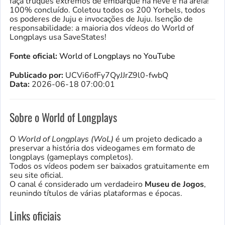
faça truques extremos de embarque na neve e na areia!”
100% concluído. Coletou todos os 200 Yorbels, todos
os poderes de Juju e invocações de Juju. Isenção de
responsabilidade: a maioria dos vídeos do World of
Longplays usa SaveStates!
Fonte oficial:
World of Longplays no YouTube
Publicado por:
UCVi6ofFy7QyJJrZ9l0-fwbQ
Data:
2026-06-18 07:00:01
Sobre o World of Longplays
O
World of Longplays (WoL)
é um projeto dedicado a
preservar a história dos videogames em formato de
longplays (gameplays completos).
Todos os vídeos podem ser baixados gratuitamente em
seu site oficial.
O canal é considerado um verdadeiro
Museu de Jogos
,
reunindo títulos de várias plataformas e épocas.
Links oficiais