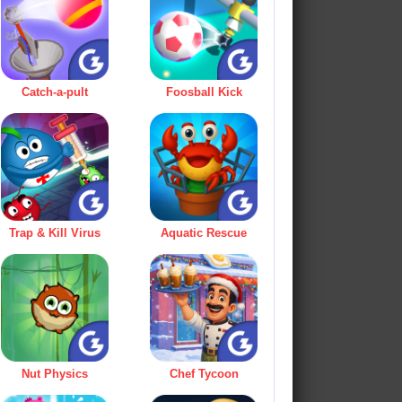
Catch-a-pult
Foosball Kick
Trap & Kill Virus
Aquatic Rescue
Nut Physics
Chef Tycoon