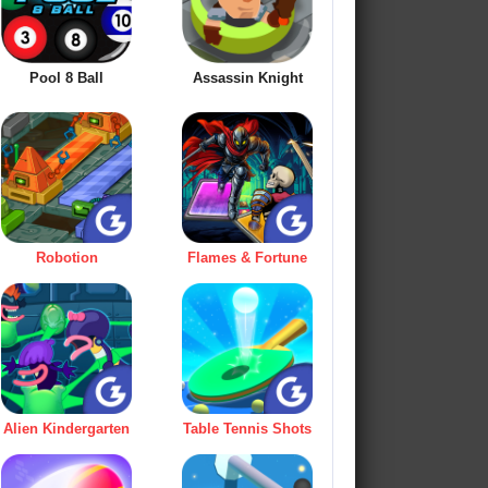
Pool 8 Ball
Assassin Knight
Robotion
Flames & Fortune
Alien Kindergarten
Table Tennis Shots