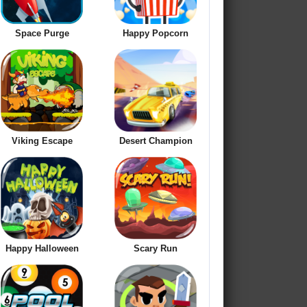
Space Purge
Happy Popcorn
Viking Escape
Desert Champion
Happy Halloween
Scary Run