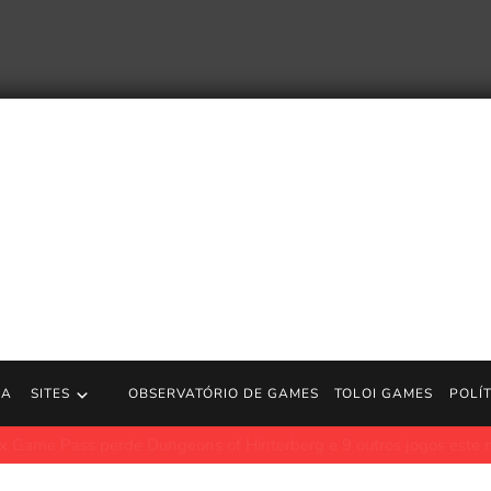
RA
SITES
OBSERVATÓRIO DE GAMES
TOLOI GAMES
POLÍ
erde Dungeons of Hinterberg e 9 outros jogos este mês
Polygon