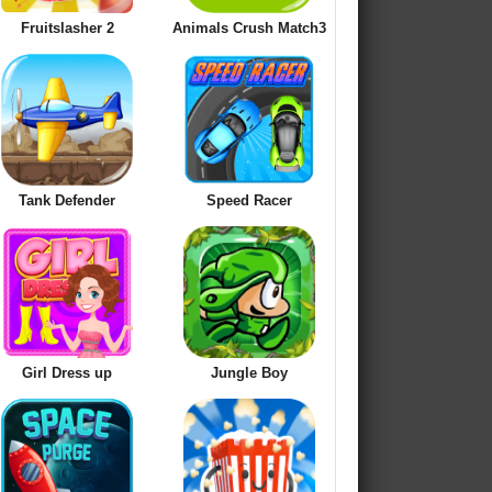
Fruitslasher 2
Animals Crush Match3
Tank Defender
Speed Racer
Girl Dress up
Jungle Boy