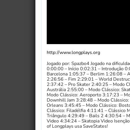
http://www.longplays.org
Jogado por: Spazbo4 Jogado na dificuld
0:00:00 – Início 0:02:31 – Introdução 
Barcelona 1:05:37 – Berlim 1:26:08 – A
2:26:56 – Fim 2:29:01 – World Destruct
2:37:42 – Pro Skater 2:40:25 – Modo Cl
Austrália 2:55:00 – Modo Clássico: Ska
Modo Clássico: Aeroporto 3:17:23 – Mo
Downhill Jam 3:28:48 – Modo Clássico:
Orleans 3:45:45 – Modo Clássico: Bost
Clássico: Filadélfia 4:11:41 – Clássico
Triângulo 4:29:49 – Bails 2 4:30:54 – M
Video 4:34:24 – Skatopia Video Isenção
of Longplays usa SaveStates!