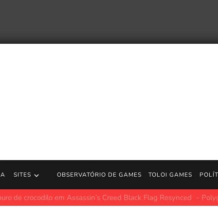
RA
SITES
OBSERVATÓRIO DE GAMES
TOLOI GAMES
POLÍ
maias em Assassin's Creed Black Flag ressincronizados
Polygon.c