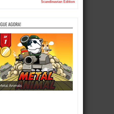
Scandinavian Edition
OGUE AGORA!
Save the Princess
Metal Animals