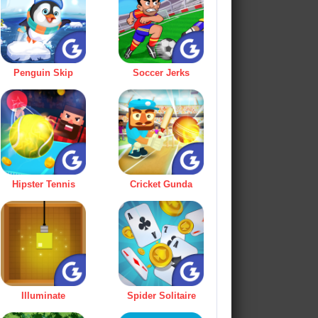
Penguin Skip
Soccer Jerks
Hipster Tennis
Cricket Gunda
Illuminate
Spider Solitaire