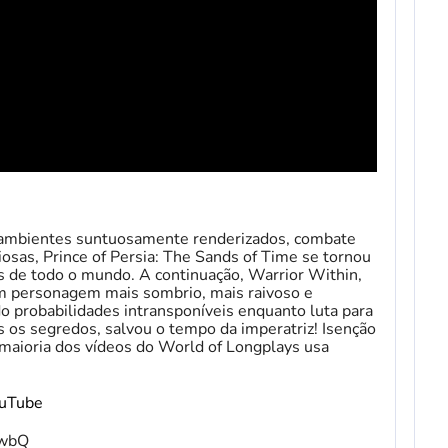
 ambientes suntuosamente renderizados, combate
iosas, Prince of Persia: The Sands of Time se tornou
 de todo o mundo. A continuação, Warrior Within,
um personagem mais sombrio, mais raivoso e
o probabilidades intransponíveis enquanto luta para
s os segredos, salvou o tempo da imperatriz! Isenção
maioria dos vídeos do World of Longplays usa
ouTube
fwbQ