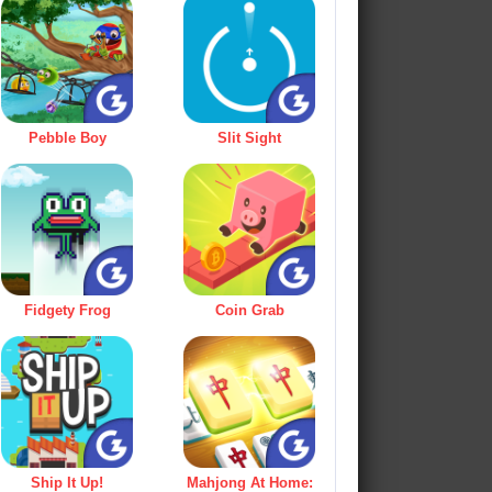
Pebble Boy
Slit Sight
Fidgety Frog
Coin Grab
Ship It Up!
Mahjong At Home: