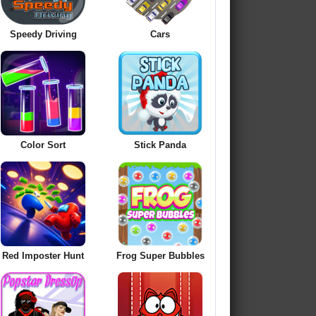
Speedy Driving
Cars
Color Sort
Stick Panda
Red Imposter Hunt
Frog Super Bubbles