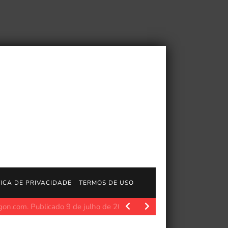
TICA DE PRIVACIDADE
TERMOS DE USO
om. Pedras maias são um dos muitos itens colecionáveis…