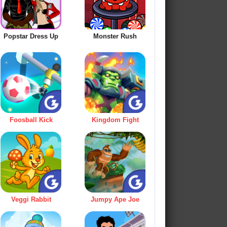
Popstar Dress Up
Monster Rush
Foosball Kick
Kingdom Fight
Veggi Rabbit
Jumpy Ape Joe