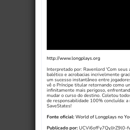
http://www.longplays.org
Interpretado por: Ravenlord 'Com seus
balético e acrobacias incrivelmente grac
um sucesso instantâneo entre jogadores
vê o Príncipe titular retornando como 
infinitamente mais perigoso, enfrentand
mudar o curso do destino. Coletou todo
de responsabilidade 100% concluída: a 
SaveStates!
Fonte oficial:
World of Longplays no Y
Publicado por:
UCVi6ofFy7QyJJrZ9l0-