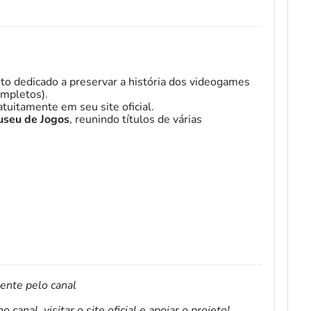
to dedicado a preservar a história dos videogames
mpletos).
tuitamente em seu site oficial.
seu de Jogos
, reunindo títulos de várias
mente pelo canal
canal, visitar o site oficial e apoiar o projeto!