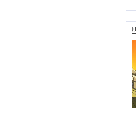
J
Metal Animals