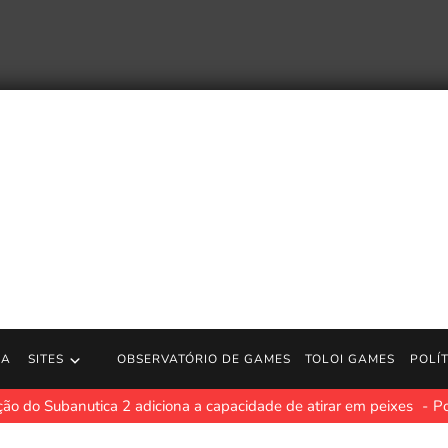
RA
SITES
OBSERVATÓRIO DE GAMES
TOLOI GAMES
POLÍ
hting Souls – Guia de personagens de Doctor Doom | Jogos para P