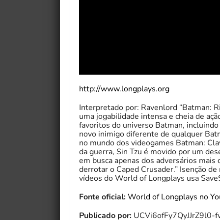
http://www.longplays.org
Interpretado por: Ravenlord “Batman: R
uma jogabilidade intensa e cheia de aç
favoritos do universo Batman, incluindo
novo inimigo diferente de qualquer Batma
no mundo dos videogames Batman: Clay
da guerra, Sin Tzu é movido por um dese
em busca apenas dos adversários mais 
derrotar o Caped Crusader.” Isenção de
vídeos do World of Longplays usa Save
Fonte oficial:
World of Longplays no Y
Publicado por:
UCVi6ofFy7QyJJrZ9l0-