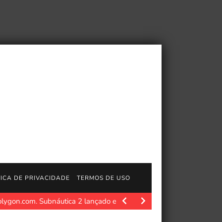
TICA DE PRIVACIDADE
TERMOS DE USO
S5 e PC
https://www.playstation.com/games/marvel-tokon-fightin