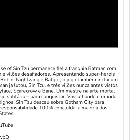
ise of Sin Tzu permanece fiel à franquia Batman com
ão e vilões desafiadores. Apresentando super-heróis
 Robin, Nightwing e Batgirl, o jogo também inclui um
n já lutou, Sin Tzu, e três vilões nunca antes vistos
face, Scarecrow e Bane. Um mestre na arte mortal
jo solitário – para conquistar. Vasculhando o mundo
dignos, Sin Tzu desceu sobre Gotham City para
 responsabilidade 100% concluída: a maioria dos
States!
ouTube
fwbQ