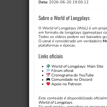
Data:
2026-06-20 19:00:12
Sobre o World of Longplays
O
World of Longplays (WoL)
é um proje
em formato de longplays (gameplays co
Todos os vídeos podem ser baixados gra
O canal é considerado um verdadeiro
Mu
plataformas e épocas.
Links oficiais
World of Longplays: Main Site
Fórum oficial
Cronograma do YouTube
Comunidade no Discord
Apoie no Patreon
Este conteúdo é disponibilizado oficial
World of Longplays
.
Se você gostou, considere se inscrever no 