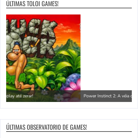
ÚLTIMAS TOLOI GAMES!
Power Instinct 2: A véia contra-ataca!
C
ÚLTIMAS OBSERVATORIO DE GAMES!