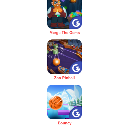
Merge The Gems
Zoo Pinball
Bouncy