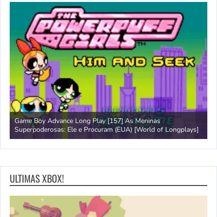
Game Boy Advance Long Play [157] As Meninas
A
Superpoderosas: Ele e Procuram (EUA) [World of Longplays]
L
ULTIMAS XBOX!