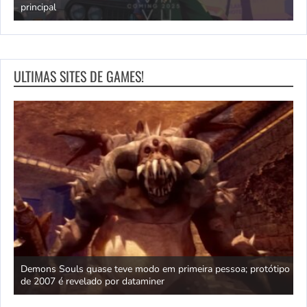
principal
J
ULTIMAS SITES DE GAMES!
ica
Demons Souls quase teve modo em primeira pessoa; protótipo
A
de 2007 é revelado por dataminer
p