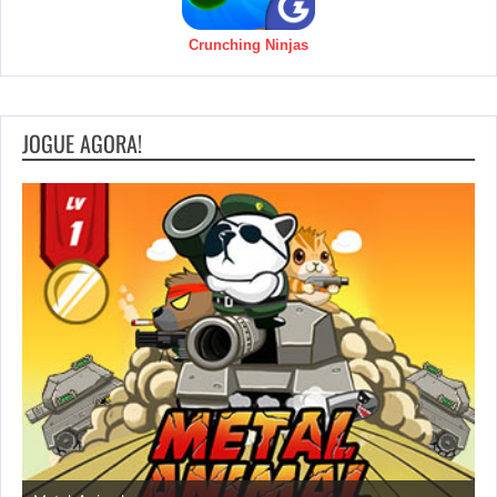
Crunching Ninjas
JOGUE AGORA!
S