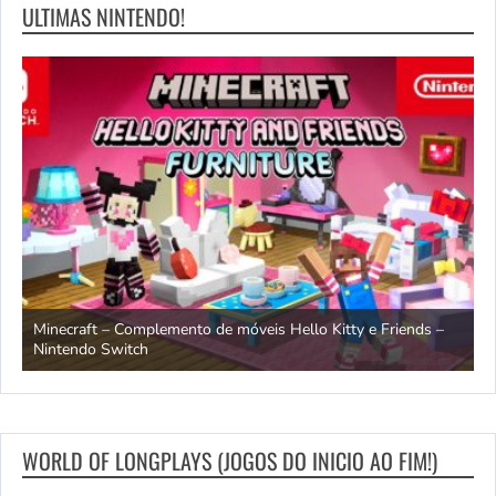
ULTIMAS NINTENDO!
endo
Minecraft – Complemento de móveis Hello Kitty e Friends –
O
Nintendo Switch
d
WORLD OF LONGPLAYS (JOGOS DO INICIO AO FIM!)