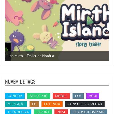
N
Ilha Mirth – Trailer da história
d
NUVEM DE TAGS
CONFIRA
SLIM E PRO
MOBILE
PS5
AQUI
MERCADO
PC
ENTENDA
CONSOLESCOMPRAR
TECNOLOGIA
ESPORT
2024
HEADSETCOMPRAR