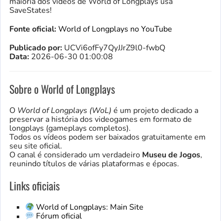
maioria dos vídeos de World of Longplays usa
SaveStates!
Fonte oficial:
World of Longplays no YouTube
Publicado por:
UCVi6ofFy7QyJJrZ9l0-fwbQ
Data:
2026-06-30 01:00:08
Sobre o World of Longplays
O
World of Longplays (WoL)
é um projeto dedicado a
preservar a história dos videogames em formato de
longplays (gameplays completos).
Todos os vídeos podem ser baixados gratuitamente em
seu site oficial.
O canal é considerado um verdadeiro
Museu de Jogos
,
reunindo títulos de várias plataformas e épocas.
Links oficiais
World of Longplays: Main Site
Fórum oficial