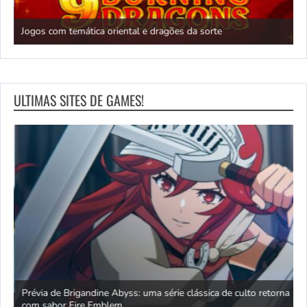
N
Jogos com temática oriental e dragões da sorte
c
ULTIMAS SITES DE GAMES!
Prévia de Brigandine Abyss: uma série clássica de culto retorna
R
r
com sabor Fire Emblem
F