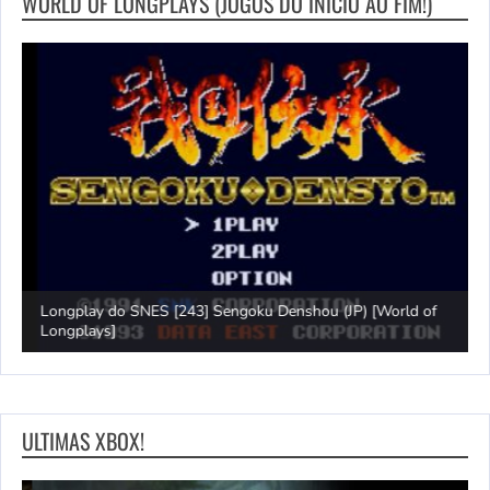
WORLD OF LONGPLAYS (JOGOS DO INICIO AO FIM!)
Longplay do SNES [243] Sengoku Denshou (JP) [World of
J
Longplays]
L
ULTIMAS XBOX!