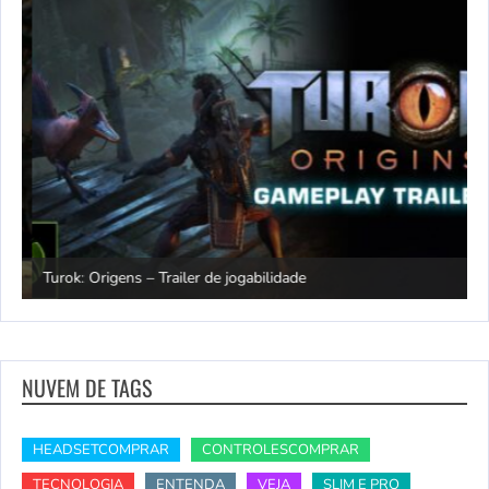
M
Turok: Origens – Trailer de jogabilidade
l
NUVEM DE TAGS
HEADSETCOMPRAR
CONTROLESCOMPRAR
TECNOLOGIA
ENTENDA
VEJA
SLIM E PRO