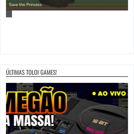
P
Save the Princess
ÚLTIMAS TOLOI GAMES!