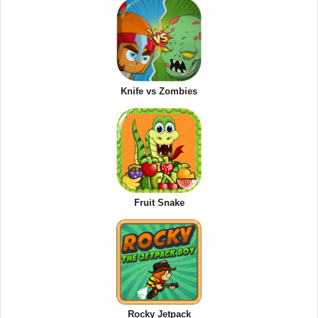
Knife vs Zombies
Fruit Snake
Rocky Jetpack