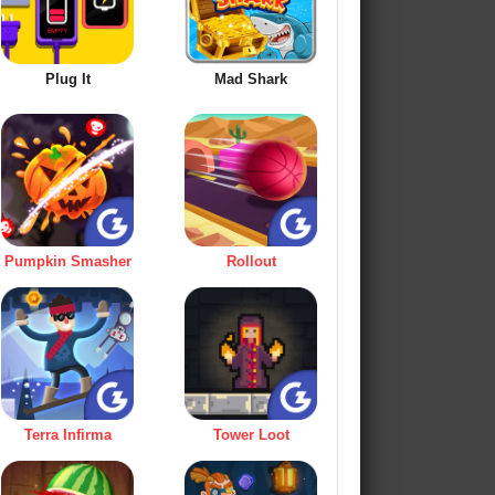
Plug It
Mad Shark
Pumpkin Smasher
Rollout
Terra Infirma
Tower Loot