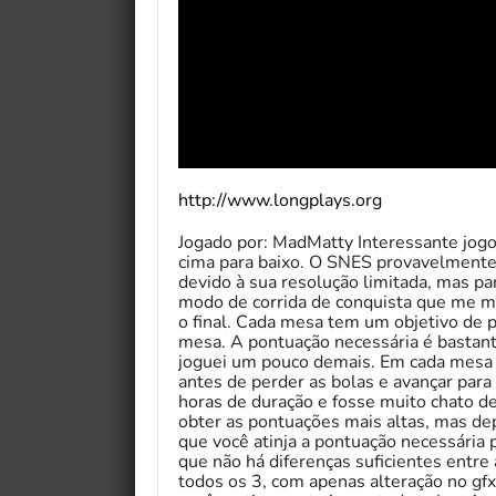
http://www.longplays.org
Jogado por: MadMatty Interessante jogo 
cima para baixo. O SNES provavelmente 
devido à sua resolução limitada, mas 
modo de corrida de conquista que me m
o final. Cada mesa tem um objetivo de 
mesa. A pontuação necessária é bastante
joguei um pouco demais. Em cada mesa 
antes de perder as bolas e avançar para 
horas de duração e fosse muito chato de
obter as pontuações mais altas, mas dep
que você atinja a pontuação necessária 
que não há diferenças suficientes entr
todos os 3, com apenas alteração no gfx