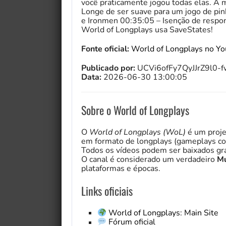
você praticamente jogou todas elas. A 
Longe de ser suave para um jogo de pin
e Ironmen 00:35:05 – Isenção de respon
World of Longplays usa SaveStates!
Fonte oficial:
World of Longplays no Y
Publicado por:
UCVi6ofFy7QyJJrZ9l0-
Data:
2026-06-30 13:00:05
Sobre o World of Longplays
O
World of Longplays (WoL)
é um proje
em formato de longplays (gameplays co
Todos os vídeos podem ser baixados gra
O canal é considerado um verdadeiro
Mu
plataformas e épocas.
Links oficiais
World of Longplays: Main Site
Fórum oficial