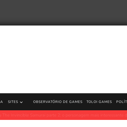
RA
SITES
OBSERVATÓRIO DE GAMES
TOLOI GAMES
POLÍ
gment Day será relançado nos cinemas em seu 35º aniversário
Po