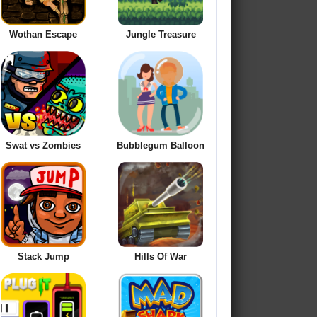
Wothan Escape
Jungle Treasure
Swat vs Zombies
Bubblegum Balloon
Stack Jump
Hills Of War