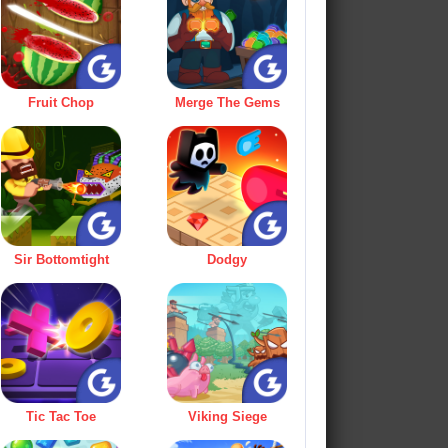
Fruit Chop
Merge The Gems
Sir Bottomtight
Dodgy
Tic Tac Toe
Viking Siege