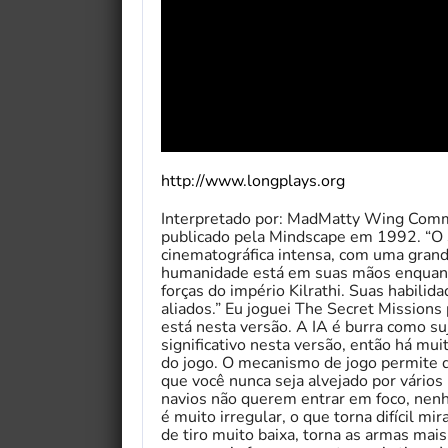
http://www.longplays.org
Interpretado por: MadMatty Wing Comm
publicado pela Mindscape em 1992. “O
cinematográfica intensa, com uma grand
humanidade está em suas mãos enquanto
forças do império Kilrathi. Suas habilid
aliados.” Eu joguei The Secret Mission
está nesta versão. A IA é burra como s
significativo nesta versão, então há mu
do jogo. O mecanismo de jogo permite q
que você nunca seja alvejado por vários
navios não querem entrar em foco, nenhu
é muito irregular, o que torna difícil mi
de tiro muito baixa, torna as armas mais 