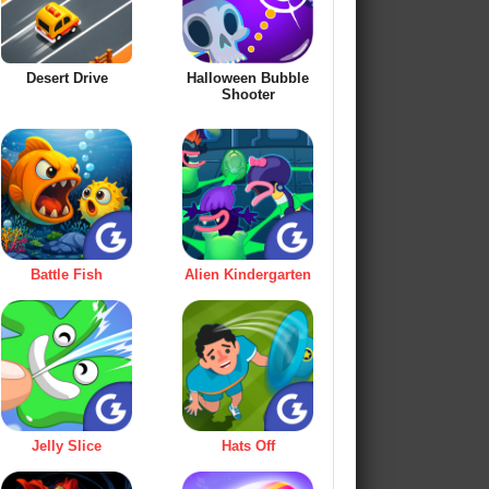
Desert Drive
Halloween Bubble
Shooter
Battle Fish
Alien Kindergarten
Jelly Slice
Hats Off