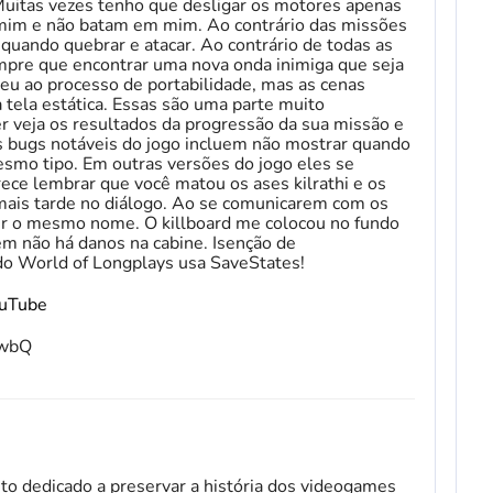
 Muitas vezes tenho que desligar os motores apenas
mim e não batam em mim. Ao contrário das missões
a quando quebrar e atacar. Ao contrário de todas as
empre que encontrar uma nova onda inimiga que seja
iveu ao processo de portabilidade, mas as cenas
 tela estática. Essas são uma parte muito
veja os resultados da progressão da sua missão e
 bugs notáveis ​​do jogo incluem não mostrar quando
smo tipo. Em outras versões do jogo eles se
ece lembrar que você matou os ases kilrathi e os
mais tarde no diálogo. Ao se comunicarem com os
r o mesmo nome. O killboard me colocou no fundo
m não há danos na cabine. Isenção de
 do World of Longplays usa SaveStates!
ouTube
fwbQ
to dedicado a preservar a história dos videogames