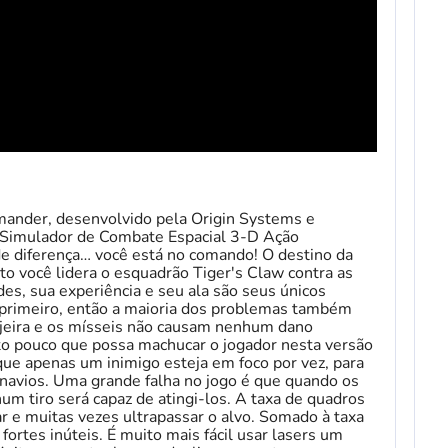
ander, desenvolvido pela Origin Systems e
 Simulador de Combate Espacial 3-D Ação
e diferença… você está no comando! O destino da
 você lidera o esquadrão Tiger's Claw contra as
ades, sua experiência e seu ala são seus únicos
s primeiro, então a maioria dos problemas também
ujeira e os mísseis não causam nenhum dano
ito pouco que possa machucar o jogador nesta versão
ue apenas um inimigo esteja em foco por vez, para
 navios. Uma grande falha no jogo é que quando os
m tiro será capaz de atingi-los. A taxa de quadros
rar e muitas vezes ultrapassar o alvo. Somado à taxa
fortes inúteis. É muito mais fácil usar lasers um