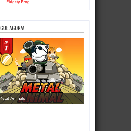
Fidgety Frog
OGUE AGORA!
Save the Princess
Metal Animals