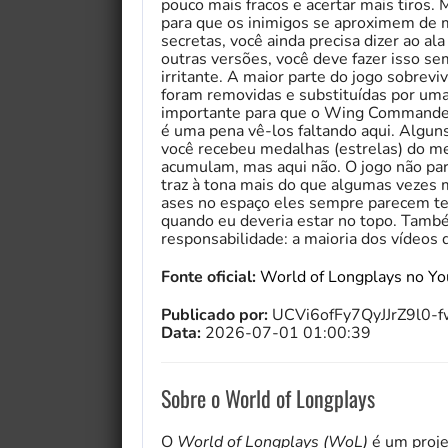
pouco mais fracos e acertar mais tiros.
para que os inimigos se aproximem de 
secretas, você ainda precisa dizer ao al
outras versões, você deve fazer isso s
irritante. A maior parte do jogo sobrev
foram removidas e substituídas por uma
importante para que o Wing Commander 
é uma pena vê-los faltando aqui. Alguns
você recebeu medalhas (estrelas) do me
acumulam, mas aqui não. O jogo não par
traz à tona mais do que algumas vezes 
ases no espaço eles sempre parecem te
quando eu deveria estar no topo. També
responsabilidade: a maioria dos vídeos
Fonte oficial:
World of Longplays no Y
Publicado por:
UCVi6ofFy7QyJJrZ9l0-
Data:
2026-07-01 01:00:39
Sobre o World of Longplays
O
World of Longplays (WoL)
é um proje