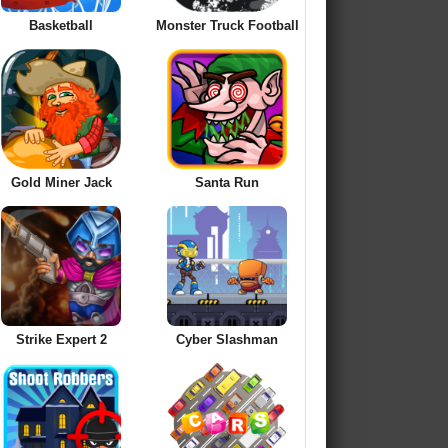
Basketball
Monster Truck Football
Gold Miner Jack
Santa Run
Strike Expert 2
Cyber Slashman