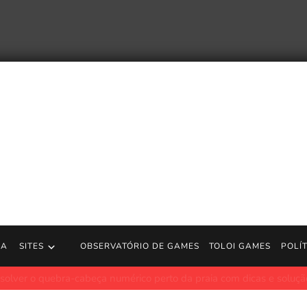
RA
SITES
OBSERVATÓRIO DE GAMES
TOLOI GAMES
POLÍ
vos conjuntos Pokémon Smart Play; veja o que esperar
JogosGr