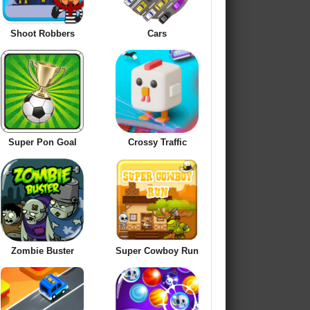
Shoot Robbers
Cars
Super Pon Goal
Crossy Traffic
Zombie Buster
Super Cowboy Run