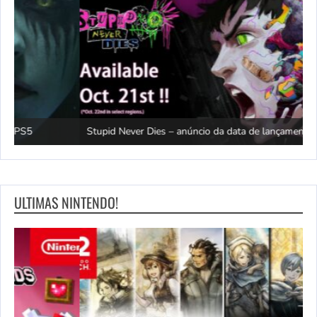
D
Stupid Never Dies – anúncio da data de lançamento | Jogos PS5
B
ULTIMAS NINTENDO!