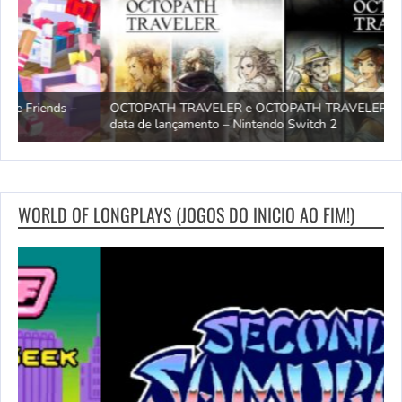
OCTOPATH TRAVELER e OCTOPATH TRAVELER II – Trailer da
H
data de lançamento – Nintendo Switch 2
S
WORLD OF LONGPLAYS (JOGOS DO INICIO AO FIM!)