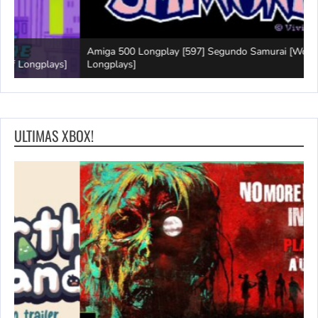
Amiga 500 Longplay [597] Segundo Samurai [World of
G
]
Longplays]
B
ULTIMAS XBOX!