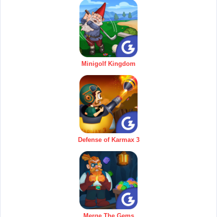
Minigolf Kingdom
Defense of Karmax 3
Merge The Gems