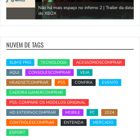
Não há mais espaço no inferno 2 | Trailer da data de lançamento
do XBOX
T
NUVEM DE TAGS
SLIM E PRO
TECNOLOGIA
ACESSÓRIOSCOMPRAR
AQUI
CONSOLESCOMPRAR
VEJA
HEADSETCOMPRAR
PS5
CONFIRA
EVENTO
CADEIRA GAMERCOMPRAR
PS5: COMPARE OS MODELOS ORIGINAL
HD EXTERNOCOMPRAR
MOBILE
PC
2024
CONTROLESCOMPRAR
ENTENDA
MERCADO
ESPORT