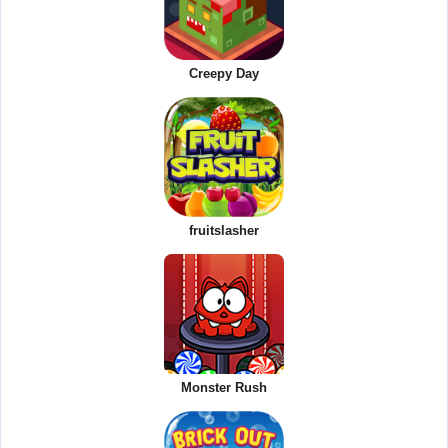
Creepy Day
fruitslasher
Monster Rush