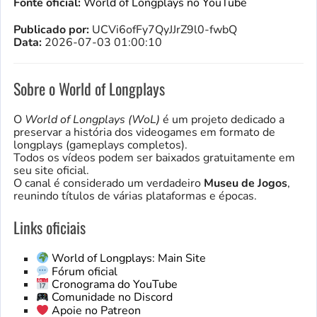
Fonte oficial:
World of Longplays no YouTube
Publicado por:
UCVi6ofFy7QyJJrZ9l0-fwbQ
Data:
2026-07-03 01:00:10
Sobre o World of Longplays
O
World of Longplays (WoL)
é um projeto dedicado a
preservar a história dos videogames em formato de
longplays (gameplays completos).
Todos os vídeos podem ser baixados gratuitamente em
seu site oficial.
O canal é considerado um verdadeiro
Museu de Jogos
,
reunindo títulos de várias plataformas e épocas.
Links oficiais
World of Longplays: Main Site
Fórum oficial
Cronograma do YouTube
Comunidade no Discord
Apoie no Patreon