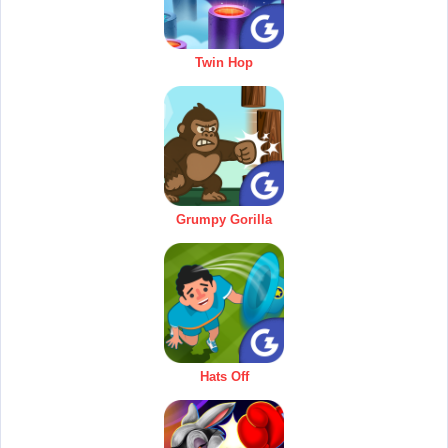
Twin Hop
Grumpy Gorilla
Hats Off