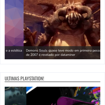
ica
Demons Souls quase teve modo em primeira pessoa; protótipo
A
de 2007 é revelado por dataminer
p
ULTIMAS PLAYSTATION!