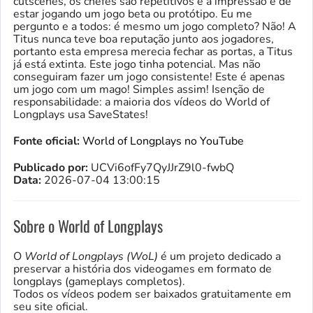
cutscenes, os chefes são repetitivos e a impressão é de
estar jogando um jogo beta ou protótipo. Eu me
pergunto e a todos: é mesmo um jogo completo? Não! A
Titus nunca teve boa reputação junto aos jogadores,
portanto esta empresa merecia fechar as portas, a Titus
já está extinta. Este jogo tinha potencial. Mas não
conseguiram fazer um jogo consistente! Este é apenas
um jogo com um mago! Simples assim! Isenção de
responsabilidade: a maioria dos vídeos do World of
Longplays usa SaveStates!
Fonte oficial:
World of Longplays no YouTube
Publicado por:
UCVi6ofFy7QyJJrZ9l0-fwbQ
Data:
2026-07-04 13:00:15
Sobre o World of Longplays
O
World of Longplays (WoL)
é um projeto dedicado a
preservar a história dos videogames em formato de
longplays (gameplays completos).
Todos os vídeos podem ser baixados gratuitamente em
seu site oficial.