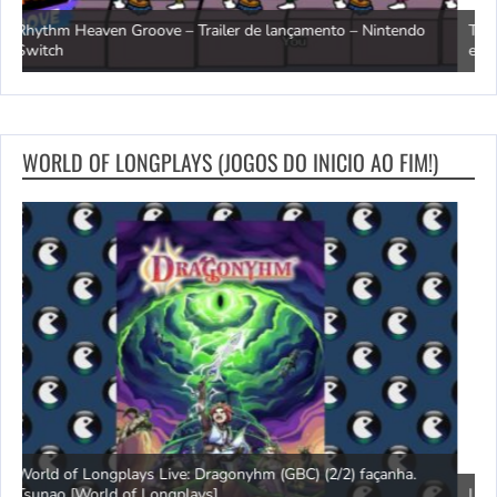
The Elder Scrolls IV: Oblivion Remastered – Trailer de pré-
M
encomenda – Nintendo Switch 2
–
WORLD OF LONGPLAYS (JOGOS DO INICIO AO FIM!)
Longplay do SNES [240] The Smurfs (EU) [World of Longplays]
J