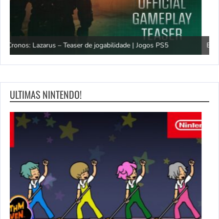
G
Easy Delivery Co. – Atualização gratuita já disponível | Jogos PS5
F
ULTIMAS NINTENDO!