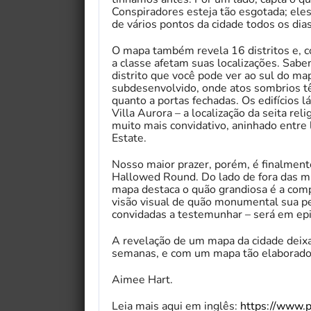
Conspiradores esteja tão esgotada; ele
de vários pontos da cidade todos os dias
O mapa também revela 16 distritos e, c
a classe afetam suas localizações. Sab
distrito que você pode ver ao sul do ma
subdesenvolvido, onde atos sombrios tê
quanto a portas fechadas. Os edifícios l
Villa Aurora – a localização da seita re
muito mais convidativo, aninhado entre
Estate.
Nosso maior prazer, porém, é finalmente
Hallowed Round. Do lado de fora das mu
mapa destaca o quão grandiosa é a comp
visão visual de quão monumental sua p
convidadas a testemunhar – será em ep
A revelação de um mapa da cidade deixa
semanas, e com um mapa tão elaborado 
Aimee Hart.
Leia mais aqui em inglês:
https://www.p