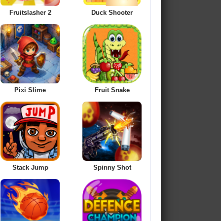
Fruitslasher 2
Duck Shooter
Pixi Slime
Fruit Snake
Stack Jump
Spinny Shot