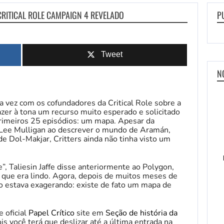
CRITICAL ROLE CAMPAIGN 4 REVELADO
P
Tweet
N
 vez com os cofundadores da Critical Role sobre a
er à tona um recurso muito esperado e solicitado
primeiros 25 episódios: um mapa. Apesar da
Lee Mulligan ao descrever o mundo de Aramán,
e Dol-Makjar, Critters ainda não tinha visto um
”, Taliesin Jaffe disse anteriormente ao Polygon,
 que era lindo. Agora, depois de muitos meses de
o estava exagerando: existe de fato um mapa de
 oficial
Papel Crítico
site em
Seção de história da
ois você terá que deslizar até a última entrada na