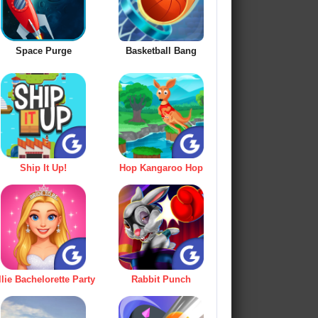
Space Purge
Basketball Bang
Ship It Up!
Hop Kangaroo Hop
llie Bachelorette Party
Rabbit Punch