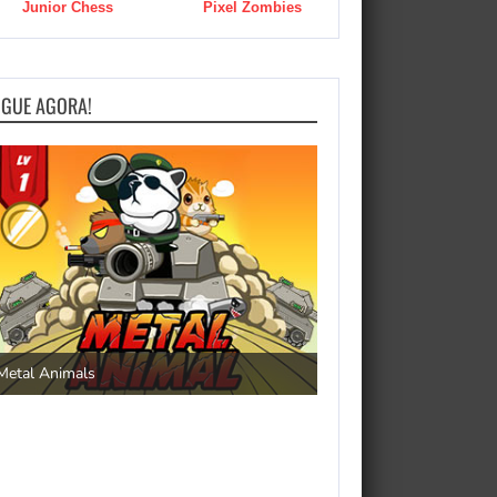
Junior Chess
Pixel Zombies
OGUE AGORA!
Save the Princess
Metal Animals