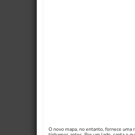
O novo mapa, no entanto, fornece uma 
tínhamos antes. Por um lado, capta o q