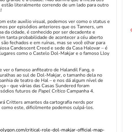
s estão literalmente correndo de um lado para outro
!
om este auxílio visual, podemos ver como o status e
emos por episódios anteriores que os Tanners, um
pa da cidade, é conhecido por ser decadente e
m tanta probabilidade de acontecer a céu aberto
á são fechados e em ruínas, mas se você olhar para
ligiosa Candescent Creed e sede da Casa Halovar – é
 lugares como o Castelo Dol-Makjar e o famoso Lloy
 ver o famoso anfiteatro de Halandil Fang, o
ralhas ao sul de Dol-Makjar, o tamanho dela no
anhia de teatro de Hal – e nos dá algum nível de
eça – que várias das Casas Sundered foram
isódios futuros de
Papel Crítico
Campanha 4.
rá Critters amantes da cartografia nerds por
como este, dificilmente podemos culpá-los.
olygon.com/critical-role-dol-makjar-official-map-