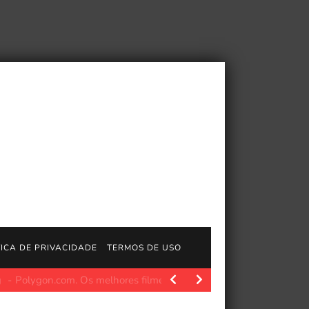
TICA DE PRIVACIDADE
TERMOS DE USO
d of Longplays]
http://www.longplays.org Interpretado por: Val