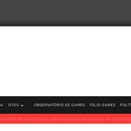
RA
SITES
OBSERVATÓRIO DE GAMES
TOLOI GAMES
POLÍ
[242] Tales of Phantasia (JP) (Tradução de Fãs) – Parte 2/2 [Worl