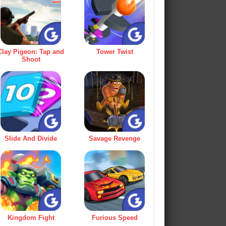
Clay Pigeon: Tap and
Tower Twist
Shoot
Slide And Divide
Savage Revenge
Kingdom Fight
Furious Speed