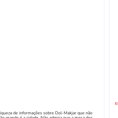
E
riqueza de informações sobre Dol-Makjar que não
uão grande é a cidade. Não admira que a mesa dos