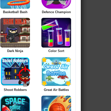
Basketball Bash
Defence Champion
Dark Ninja
Color Sort
Shoot Robbers
Great Air Battles