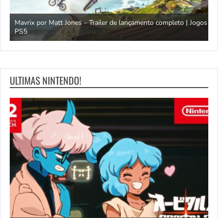
Mavrix por Matt Jones – Trailer de lançamento completo | Jogos
PS5
Ó
ULTIMAS NINTENDO!
ndo
R