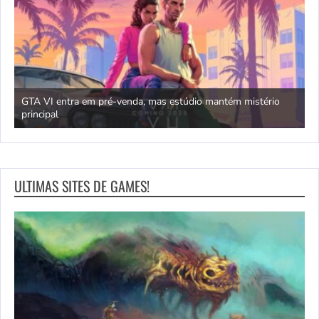
GTA VI entra em pré-venda, mas estúdio mantém mistério
principal
J
ULTIMAS SITES DE GAMES!