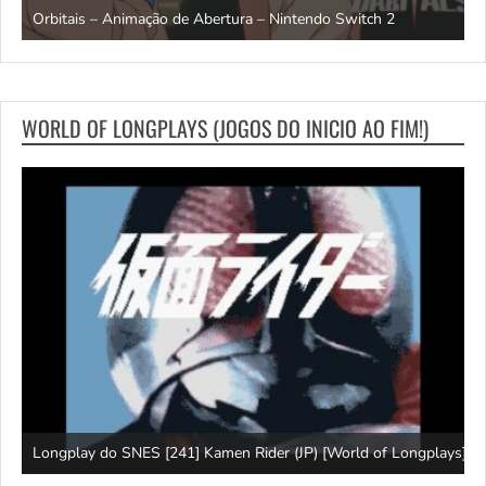
Orbitais – Animação de Abertura – Nintendo Switch 2
S
WORLD OF LONGPLAYS (JOGOS DO INICIO AO FIM!)
J
Longplay do SNES [241] Kamen Rider (JP) [World of Longplays]
(