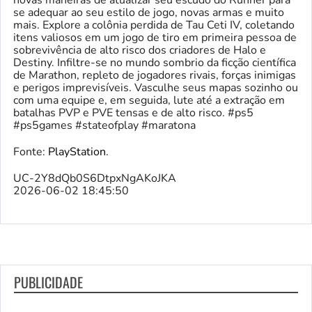
novas maneiras de atualizar seu escudo do Runner para
se adequar ao seu estilo de jogo, novas armas e muito
mais. Explore a colônia perdida de Tau Ceti IV, coletando
itens valiosos em um jogo de tiro em primeira pessoa de
sobrevivência de alto risco dos criadores de Halo e
Destiny. Infiltre-se no mundo sombrio da ficção científica
de Marathon, repleto de jogadores rivais, forças inimigas
e perigos imprevisíveis. Vasculhe seus mapas sozinho ou
com uma equipe e, em seguida, lute até a extração em
batalhas PVP e PVE tensas e de alto risco. #ps5
#ps5games #stateofplay #maratona
Fonte:
PlayStation
.
UC-2Y8dQb0S6DtpxNgAKoJKA
2026-06-02 18:45:50
PUBLICIDADE