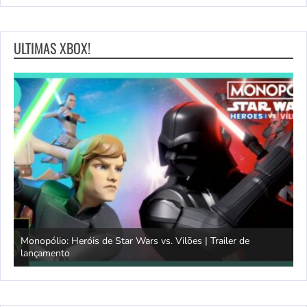
ULTIMAS XBOX!
Monopólio: Heróis de Star Wars vs. Vilões | Trailer de
lançamento
S