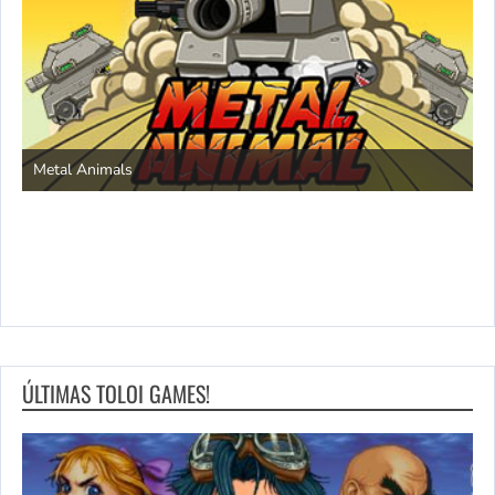
S
Metal Animals
ÚLTIMAS TOLOI GAMES!