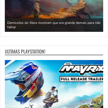
Demissões do Xbox mostram que era grande demais para não
A
6?
falhar
f
ULTIMAS PLAYSTATION!