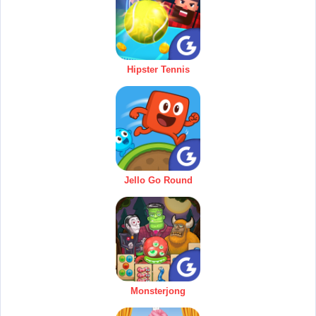
Hipster Tennis
Jello Go Round
Monsterjong