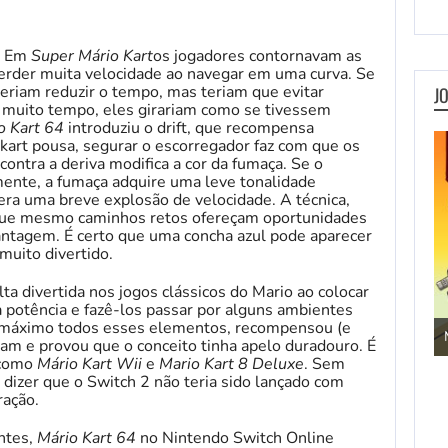
a. Em
Super Mário Kart
os jogadores contornavam as
perder muita velocidade ao navegar em uma curva. Se
riam reduzir o tempo, mas teriam que evitar
J
 muito tempo, eles girariam como se tivessem
o Kart 64
introduziu o drift, que recompensa
art pousa, segurar o escorregador faz com que os
contra a deriva modifica a cor da fumaça. Se o
mente, a fumaça adquire uma leve tonalidade
era uma breve explosão de velocidade. A técnica,
 que mesmo caminhos retos ofereçam oportunidades
antagem. É certo que uma concha azul pode aparecer
muito divertido.
ta divertida nos jogos clássicos do Mario ao colocar
 potência e fazê-los passar por alguns ambientes
Jogos de Aventura
 máximo todos esses elementos, recompensou (e
ram e provou que o conceito tinha apelo duradouro. É
 como
Mário Kart Wii
e
Mario Kart 8 Deluxe
. Sem
 dizer que o Switch 2 não teria sido lançado com
ração.
ntes,
Mário Kart 64
no Nintendo Switch Online