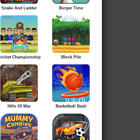
Snake And Ladder
Burger Time
ricket Championship
Block Pile
Hills Of War
Basketball Bash