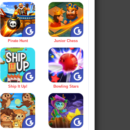
Pirate Hunt
Junior Chess
Ship It Up!
Bowling Stars