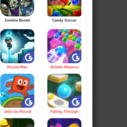
Zombie Buster
Candy Soccer
Rocket Man
Bubble Wipeout
Jello Go Round
Falling Through