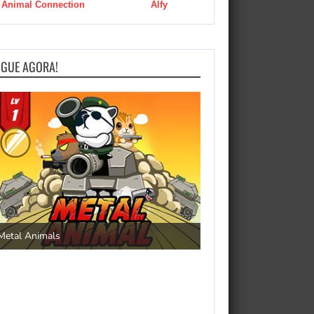
Animal Connection
Alfy
OGUE AGORA!
Save the Princess
Metal Animals