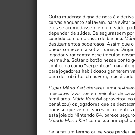
Outra mudança digna de nota é a deriv
curvas enquanto saltavam, para evitar 
eles se acomodassem em um slide, pode
depender de slides. Se segurassem por
colidido com uma casca de banana.
Mári
deslizamentos poderosos. Assim que o k
pneus comecem a soltar fumaça. Dirigir 
jogador virar contra esse impulso nova
vermelha. Soltar o botão nesse ponto g
conhecida como “serpentear”, garante
para jogadores habilidosos ganharem v
para derrubá-los da nuvem, mas é tudo 
Super Mário Kart
ofereceu uma reviravol
mascotes favoritos em veículos de baixa
My Fairytale Griffin
familiares.
Mário Kart 64
aproveitou ao
penalizou) os jogadores que se destaca
por isso que vemos sucessos recentes
esta joia do Nintendo 64, parece seguro
Mundo Mario Kart
como sua principal at
Se já faz um tempo ou se você perdeu a