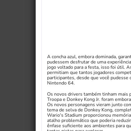
A concha azul, embora dominada, garanti
pudessem desfrutar de uma experiência 
jogo voltado para a festa, isso foi útil.
permitiam que tantos jogadores comp
participantes, desde que você pudesse c
Nintendo 64.
Os novos drivers também tinham mais p
Troopa e Donkey Kong Jr. foram embora
Os novos personagens vieram junto com
tema de selva de Donkey Kong, complet
Wario's Stadium proporcionou memórias
atalho problemático que poderia reduzi
ênfase suficiente aos ambientes para q
tantas pistas para explorar.