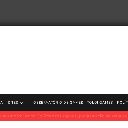
RA
SITES
OBSERVATÓRIO DE GAMES
TOLOI GAMES
POLÍ
okémon Go ‘Road to Legends’, programação de ataques
Polygon.