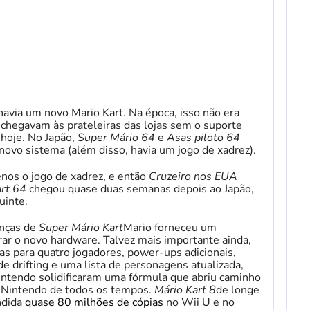
havia um novo Mario Kart. Na época, isso não era
hegavam às prateleiras das lojas sem o suporte
hoje. No Japão,
Super Mário 64
e
Asas piloto 64
novo sistema (além disso, havia um jogo de xadrez).
nos o jogo de xadrez, e então
Cruzeiro nos EUA
rt 64
chegou quase duas semanas depois ao Japão,
uinte.
anças de
Super Mário Kart
Mario forneceu um
ar o novo hardware. Talvez mais importante ainda,
as para quatro jogadores, power-ups adicionais,
 drifting e uma lista de personagens atualizada,
ntendo solidificaram uma fórmula que abriu caminho
a Nintendo de todos os tempos.
Mário Kart 8
de longe
ndida
quase 80 milhões de cópias
no Wii U e no