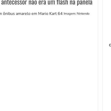
 antecessor não era um flash na panela
Imagem: Nintendo
C