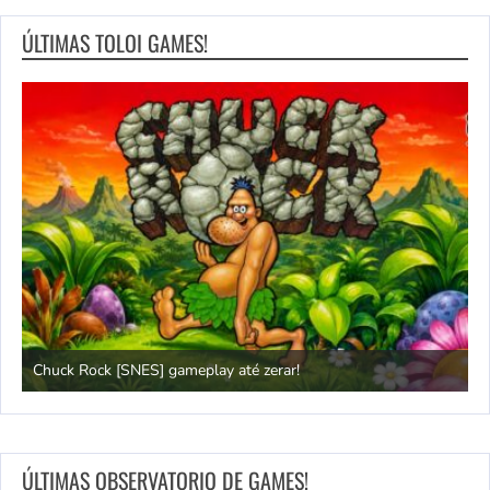
ÚLTIMAS TOLOI GAMES!
Chuck Rock [SNES] gameplay até zerar!
P
ÚLTIMAS OBSERVATORIO DE GAMES!