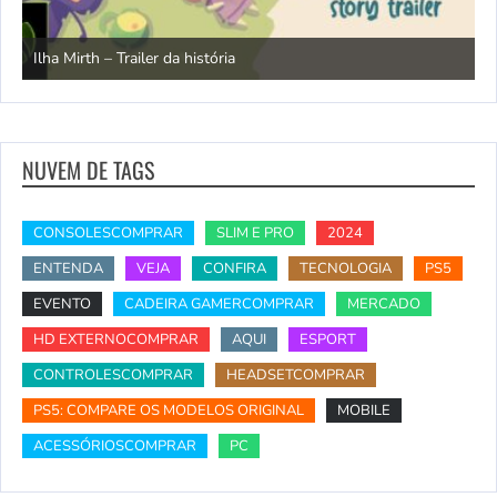
N
Ilha Mirth – Trailer da história
d
NUVEM DE TAGS
CONSOLESCOMPRAR
SLIM E PRO
2024
ENTENDA
VEJA
CONFIRA
TECNOLOGIA
PS5
EVENTO
CADEIRA GAMERCOMPRAR
MERCADO
HD EXTERNOCOMPRAR
AQUI
ESPORT
CONTROLESCOMPRAR
HEADSETCOMPRAR
PS5: COMPARE OS MODELOS ORIGINAL
MOBILE
ACESSÓRIOSCOMPRAR
PC