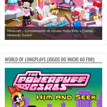
endo
Minecraft – Complemento de móveis Hello Kitty e Friends –
O
Nintendo Switch
d
WORLD OF LONGPLAYS (JOGOS DO INICIO AO FIM!)