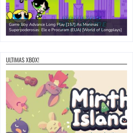
Game Boy Advance Long Play [157] As Meninas
A
Superpoderosas: Ele e Procuram (EUA) [World of Longplays]
L
ULTIMAS XBOX!