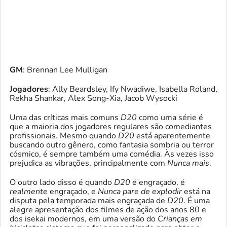
GM
: Brennan Lee Mulligan
Jogadores
: Ally Beardsley, Ify Nwadiwe, Isabella Roland,
Rekha Shankar, Alex Song-Xia, Jacob Wysocki
Uma das críticas mais comuns
D20
como uma série é
que a maioria dos jogadores regulares são comediantes
profissionais. Mesmo quando
D20
está aparentemente
buscando outro gênero, como fantasia sombria ou terror
cósmico, é sempre também uma comédia. Às vezes isso
prejudica as vibrações, principalmente com
Nunca mais
.
O outro lado disso é quando
D20
é engraçado, é
realmente
engraçado, e
Nunca pare de explodir
está na
disputa pela temporada mais engraçada de
D20
. É uma
alegre apresentação dos filmes de ação dos anos 80 e
dos isekai modernos, em uma versão do
Crianças em