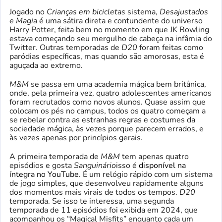
Jogado no
Crianças em bicicletas
sistema,
Desajustados
e Magia
é uma sátira direta e contundente do universo
Harry Potter, feita bem no momento em que JK Rowling
estava começando seu mergulho de cabeça na infâmia do
Twitter. Outras temporadas de
D20
foram feitas como
paródias específicas, mas quando são amorosas, esta é
aguçada ao extremo.
M&M
se passa em uma academia mágica bem britânica,
onde, pela primeira vez, quatro adolescentes americanos
foram recrutados como novos alunos. Quase assim que
colocam os pés no campus, todos os quatro começam a
se rebelar contra as estranhas regras e costumes da
sociedade mágica, às vezes porque parecem errados, e
às vezes apenas por princípios gerais.
A primeira temporada de
M&M
tem apenas quatro
episódios e gosta
Sanguinário
isso é
disponível na
íntegra no YouTube
. É um relógio rápido com um sistema
de jogo simples, que desenvolveu rapidamente alguns
dos momentos mais virais de todos os tempos.
D20
temporada. Se isso te interessa, uma segunda
temporada de 11 episódios foi exibida em 2024, que
acompanhou os “Magical Misfits” enquanto cada um