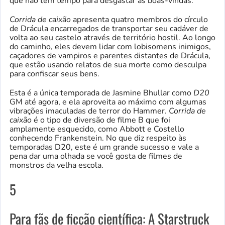
que não tem tempo para desgastar as boas-vindas.
Corrida de caixão
apresenta quatro membros do círculo
de Drácula encarregados de transportar seu cadáver de
volta ao seu castelo através de território hostil. Ao longo
do caminho, eles devem lidar com lobisomens inimigos,
caçadores de vampiros e parentes distantes de Drácula,
que estão usando relatos de sua morte como desculpa
para confiscar seus bens.
Esta é a única temporada de Jasmine Bhullar como
D20
GM até agora, e ela aproveita ao máximo com algumas
vibrações imaculadas de terror do Hammer.
Corrida de
caixão
é o tipo de diversão de filme B que foi
amplamente esquecido, como Abbott e Costello
conhecendo Frankenstein. No que diz respeito às
temporadas D20, este é um grande sucesso e vale a
pena dar uma olhada se você gosta de filmes de
monstros da velha escola.
5
Para fãs de ficção científica: A Starstruck