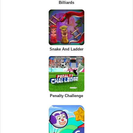
Billiards
Snake And Ladder
Penalty Challenge