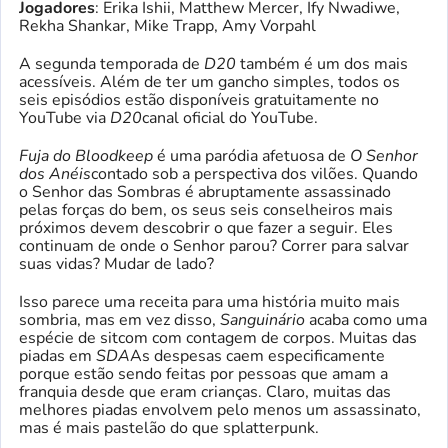
Jogadores
: Erika Ishii, Matthew Mercer, Ify Nwadiwe,
Rekha Shankar, Mike Trapp, Amy Vorpahl
A segunda temporada de
D20
também é um dos mais
acessíveis. Além de ter um gancho simples, todos os
seis episódios estão disponíveis gratuitamente no
YouTube via
D20
canal oficial do YouTube.
Fuja do Bloodkeep
é uma paródia afetuosa de
O Senhor
dos Anéis
contado sob a perspectiva dos vilões. Quando
o Senhor das Sombras é abruptamente assassinado
pelas forças do bem, os seus seis conselheiros mais
próximos devem descobrir o que fazer a seguir. Eles
continuam de onde o Senhor parou? Correr para salvar
suas vidas? Mudar de lado?
Isso parece uma receita para uma história muito mais
sombria, mas em vez disso,
Sanguinário
acaba como uma
espécie de sitcom com contagem de corpos. Muitas das
piadas em
SDA
As despesas caem especificamente
porque estão sendo feitas por pessoas que amam a
franquia desde que eram crianças. Claro, muitas das
melhores piadas envolvem pelo menos um assassinato,
mas é mais pastelão do que splatterpunk.