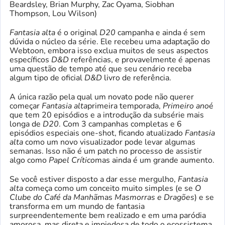
Beardsley, Brian Murphy, Zac Oyama, Siobhan
Thompson, Lou Wilson)
Fantasia alta
é o original
D20
campanha e ainda é sem
dúvida o núcleo da série. Ele recebeu uma adaptação do
Webtoon, embora isso exclua muitos de seus aspectos
específicos
D&D
referências, e provavelmente é apenas
uma questão de tempo até que seu cenário receba
algum tipo de oficial
D&D
livro de referência.
A única razão pela qual um novato pode não querer
começar
Fantasia alta
primeira temporada,
Primeiro ano
é
que tem 20 episódios e a introdução da subsérie mais
longa de
D20
. Com 3 campanhas completas e 6
episódios especiais one-shot, ficando atualizado
Fantasia
alta
como um novo visualizador pode levar algumas
semanas. Isso não é um patch no processo de assistir
algo como
Papel Crítico
mas ainda é um grande aumento.
Se você estiver disposto a dar esse mergulho,
Fantasia
alta
começa como um conceito muito simples (e se
O
Clube do Café da Manhã
mas
Masmorras e Dragões
) e se
transforma em um mundo de fantasia
surpreendentemente bem realizado e em uma paródia
amorosa, mas direta e impiedosa de todo o ecossistema