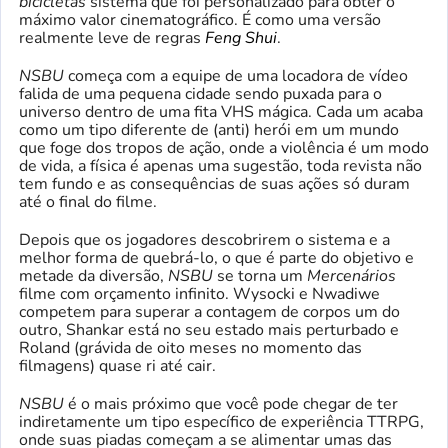
bicicletas
sistema que foi personalizado para obter o
máximo valor cinematográfico. É como uma versão
realmente leve de regras
Feng Shui
.
NSBU
começa com a equipe de uma locadora de vídeo
falida de uma pequena cidade sendo puxada para o
universo dentro de uma fita VHS mágica. Cada um acaba
como um tipo diferente de (anti) herói em um mundo
que foge dos tropos de ação, onde a violência é um modo
de vida, a física é apenas uma sugestão, toda revista não
tem fundo e as consequências de suas ações só duram
até o final do filme.
Depois que os jogadores descobrirem o sistema e a
melhor forma de quebrá-lo, o que é parte do objetivo e
metade da diversão,
NSBU
se torna um
Mercenários
filme com orçamento infinito. Wysocki e Nwadiwe
competem para superar a contagem de corpos um do
outro, Shankar está no seu estado mais perturbado e
Roland (grávida de oito meses no momento das
filmagens) quase ri até cair.
NSBU
é o mais próximo que você pode chegar de ter
indiretamente um tipo específico de experiência TTRPG,
onde suas piadas começam a se alimentar umas das