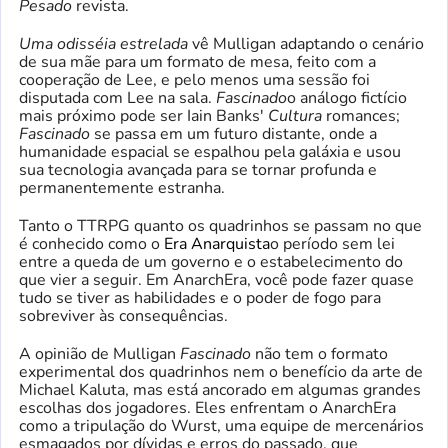
Pesado
revista.
Uma odisséia estrelada
vê Mulligan adaptando o cenário
de sua mãe para um formato de mesa, feito com a
cooperação de Lee, e pelo menos uma sessão foi
disputada com Lee na sala.
Fascinado
o análogo fictício
mais próximo pode ser Iain Banks'
Cultura
romances;
Fascinado
se passa em um futuro distante, onde a
humanidade espacial se espalhou pela galáxia e usou
sua tecnologia avançada para se tornar profunda e
permanentemente estranha.
Tanto o TTRPG quanto os quadrinhos se passam no que
é conhecido como o
Era Anarquista
o período sem lei
entre a queda de um governo e o estabelecimento do
que vier a seguir. Em AnarchEra, você pode fazer quase
tudo se tiver as habilidades e o poder de fogo para
sobreviver às consequências.
A opinião de Mulligan
Fascinado
não tem o formato
experimental dos quadrinhos nem o benefício da arte de
Michael Kaluta, mas está ancorado em algumas grandes
escolhas dos jogadores. Eles enfrentam o AnarchEra
como a tripulação do Wurst, uma equipe de mercenários
esmagados por dívidas e erros do passado, que