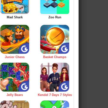
Mad Shark
Zoo Run
Junior Chess
Basket Champs
Jelly Bears
Kendel 7 Days 7 Styles