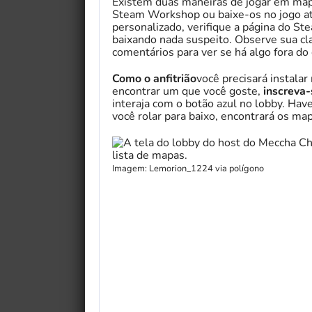
Existem duas maneiras de jogar em ma
Steam Workshop ou baixe-os no jogo at
personalizado, verifique a página do S
baixando nada suspeito. Observe sua cla
comentários para ver se há algo fora d
Como o anfitrião
você precisará instal
encontrar um que você goste,
inscreva-
interaja com o botão azul no lobby. Have
você rolar para baixo, encontrará os ma
Imagem: Lemorion_1224 via polígono