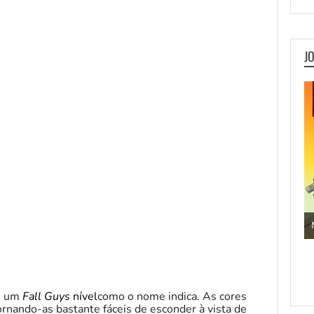
J
Jogos de Aventura
ce um
Fall Guys
nível
como o nome indica. As cores
tornando-as bastante fáceis de esconder à vista de