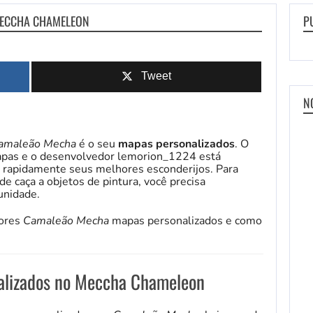
MECCHA CHAMELEON
P
Tweet
N
amaleão Mecha
é o seu
mapas personalizados
. O
apas e o desenvolvedor lemorion_1224 está
 rapidamente seus melhores esconderijos. Para
e caça a objetos de pintura, você precisa
unidade.
hores
Camaleão Mecha
mapas personalizados e como
alizados no Meccha Chameleon