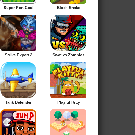
Super Pon Goal
Block Snake
Strike Expert 2
Swat vs Zombies
Tank Defender
Playful Kitty