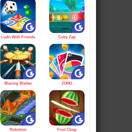
Ludo With Friends
Cuby Zap
Blazing Blades
ZUNO
Robotion
Fruit Chop