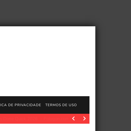
TICA DE PRIVACIDADE
TERMOS DE USO
 2026
Polygon.com. Quando eu joguei pragmata em abril, levei 