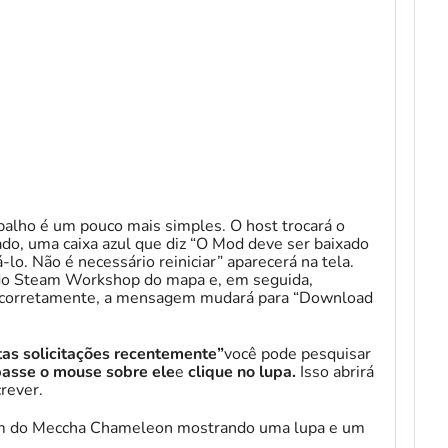
balho é um pouco mais simples. O host trocará o
ado, uma caixa azul que diz “O Mod deve ser baixado
á-lo. Não é necessário reiniciar” aparecerá na tela.
na do Steam Workshop do mapa e, em seguida,
to corretamente, a mensagem mudará para “Download
tas solicitações recentemente”
você pode pesquisar
asse o mouse sobre ele
e
clique no
lupa.
Isso abrirá
rever.