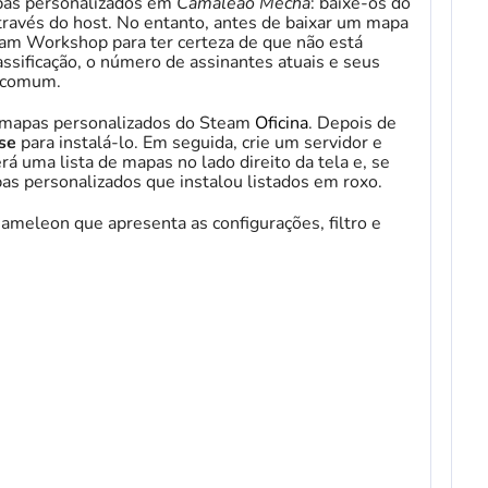
pas personalizados em
Camaleão Mecha
: baixe-os do
ravés do host. No entanto, antes de baixar um mapa
team Workshop para ter certeza de que não está
ssificação, o número de assinantes atuais e seus
o comum.
ar mapas personalizados do Steam
Oficina
. Depois de
se
para instalá-lo. Em seguida, crie um servidor e
rá uma lista de mapas no lado direito da tela e, se
pas personalizados que instalou listados em roxo.