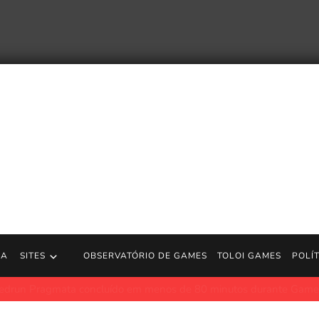
RA
SITES
OBSERVATÓRIO DE GAMES
TOLOI GAMES
POLÍ
a concluído em menos de 80 minutos durante Games Done Quick