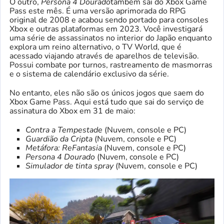
O outro,
Persona 4 Dourado
também sai do Xbox Game
Pass este mês. É uma versão aprimorada do RPG
original de 2008 e acabou sendo portado para consoles
Xbox e outras plataformas em 2023. Você investigará
uma série de assassinatos no interior do Japão enquanto
explora um reino alternativo, o TV World, que é
acessado viajando através de aparelhos de televisão.
Possui combate por turnos, rastreamento de masmorras
e o sistema de calendário exclusivo da série.
No entanto, eles não são os únicos jogos que saem do
Xbox Game Pass. Aqui está tudo que sai do serviço de
assinatura do Xbox em 31 de maio:
Contra a Tempestade
(Nuvem, console e PC)
Guardião da Cripta
(Nuvem, console e PC)
Metáfora: ReFantasia
(Nuvem, console e PC)
Persona 4 Dourado
(Nuvem, console e PC)
Simulador de tinta spray
(Nuvem, console e PC)