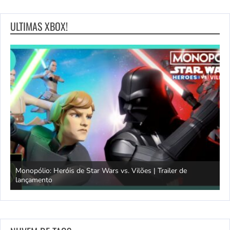
ULTIMAS XBOX!
Monopólio: Heróis de Star Wars vs. Vilões | Trailer de
lançamento
S