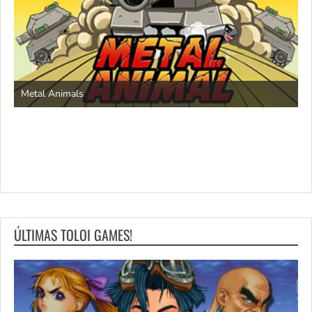
S
Metal Animals
ÚLTIMAS TOLOI GAMES!