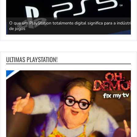
king
O que um PlayStation totalmente digital significa para a indústria
T
de jogos
J
ULTIMAS PLAYSTATION!