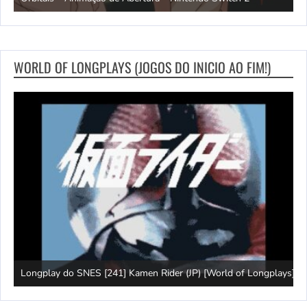
WORLD OF LONGPLAYS (JOGOS DO INICIO AO FIM!)
J
Longplay do SNES [241] Kamen Rider (JP) [World of Longplays]
(