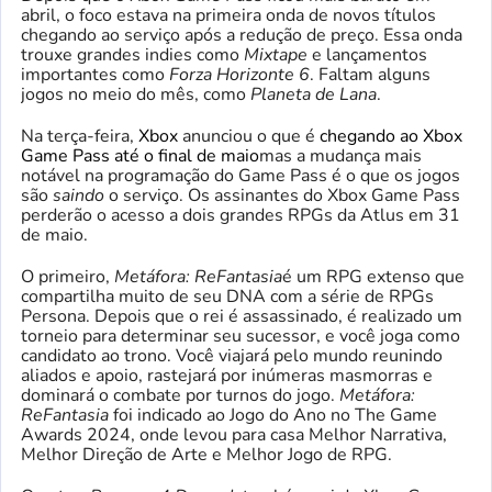
abril, o foco estava na primeira onda de novos títulos
chegando ao serviço após a redução de preço. Essa onda
trouxe grandes indies como
Mixtape
e lançamentos
importantes como
Forza Horizonte 6
. Faltam alguns
jogos no meio do mês, como
Planeta de Lana
.
Na terça-feira,
Xbox
anunciou o que é
chegando ao Xbox
Game Pass até o final de maio
mas a mudança mais
notável na programação do Game Pass é o que os jogos
são
saindo
o serviço. Os assinantes do Xbox Game Pass
perderão o acesso a dois grandes RPGs da Atlus em 31
de maio.
O primeiro,
Metáfora: ReFantasia
é um RPG extenso que
compartilha muito de seu DNA com a série de RPGs
Persona. Depois que o rei é assassinado, é realizado um
torneio para determinar seu sucessor, e você joga como
candidato ao trono. Você viajará pelo mundo reunindo
aliados e apoio, rastejará por inúmeras masmorras e
dominará o combate por turnos do jogo.
Metáfora:
ReFantasia
foi indicado ao Jogo do Ano no The Game
Awards 2024, onde levou para casa Melhor Narrativa,
Melhor Direção de Arte e Melhor Jogo de RPG.