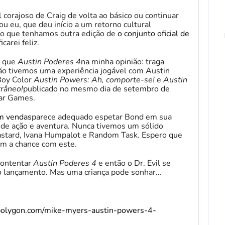
corajoso de Craig de volta ao básico ou continuar
ou eu, que deu início a um retorno cultural
o que tenhamos outra edição de
o conjunto oficial de
ficarei feliz.
o que
Austin Poderes 4
na minha opinião: traga
ão tivemos uma experiência jogável com Austin
Boy Color
Austin Powers: Ah, comporte-se!
e
Austin
râneo!
publicado no mesmo dia de setembro de
ar Games.
m vendas
parece adequado espetar Bond em sua
e ação e aventura. Nunca tivemos um sólido
astard, Ivana Humpalot e Random Task. Espero que
m a chance com este.
contentar
Austin Poderes 4
e então o Dr. Evil se
 lançamento. Mas uma criança pode sonhar…
polygon.com/mike-myers-austin-powers-4-