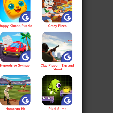
Happy Kittens Puzzle
Crazy Pizza
Hyperdrive Swinger
Clay Pigeon: Tap and
Shoot
Homerun Hit
Pixel Slime