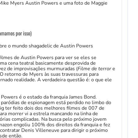
amamos por isso)
obre o mundo shagadelic de Austin Powers
filmes de Austin Powers para ver se eles se
uma cena teatral basicamente desprovida de
 vez de improvisações murmuradas (
Filme de terror
e
O retorno de Myers às suas travessuras para
nado realidade. A verdadeira questão é: o que ele
 Powers é o estado da franquia James Bond.
de paródias de espionagem está perdido no limbo do
g ter feito dois dos melhores filmes de 007 de
ara morrer
vi a estrela mancando na linha de
tórias complicadas. Na busca pelo próximo jovem
Amazon engoliu 100% dos direitos da franquia e fez
contratar Denis Villeneuve para dirigir o próximo
sde então.