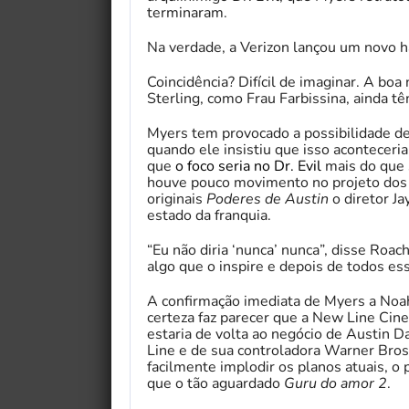
terminaram.
Na verdade, a Verizon lançou um novo 
Coincidência? Difícil de imaginar. A bo
Sterling, como Frau Farbissina, ainda t
Myers tem provocado a possibilidade 
quando ele insistiu que isso acontecer
que
o foco seria no Dr. Evil
mais do que 
houve pouco movimento no projeto dos 
originais
Poderes de Austin
o diretor J
estado da franquia.
“Eu não diria ‘nunca’ nunca”, disse Roac
algo que o inspire e depois de todos es
A confirmação imediata de Myers a Noah
certeza faz parecer que a New Line Cine
estaria de volta ao negócio de Austin 
Line e de sua controladora Warner Bro
facilmente implodir os planos atuais, o
que o tão aguardado
Guru do amor 2
.