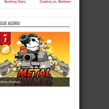
Bowling Stars
Cowboy vs. Martians
OGUE AGORA!
Save the Princess
Metal Animals