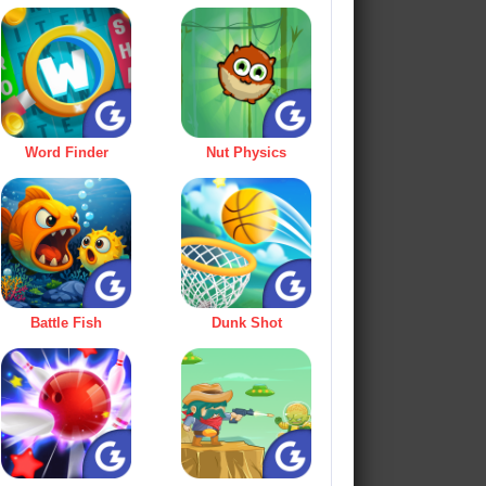
Word Finder
Nut Physics
Battle Fish
Dunk Shot