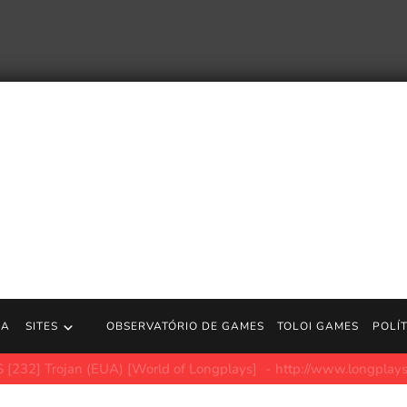
RA
SITES
OBSERVATÓRIO DE GAMES
TOLOI GAMES
POLÍ
ir do Magic é uma campanha de caridade impressa sob demanda c