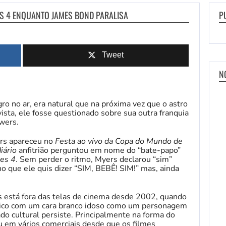
RS 4 ENQUANTO JAMES BOND PARALISA
P
Tweet
N
ro no ar, era natural que na próxima vez que o astro
sta, ele fosse questionado sobre sua outra franquia
wers.
ers apareceu no
Festa ao vivo da Copa do Mundo de
iário
anfitrião perguntou em nome do “bate-papo”
es 4
. Sem perder o ritmo, Myers declarou “sim”
o que ele quis dizer “SIM, BEBÊ! SIM!” mas, ainda
 está fora das telas de cinema desde 2002, quando
tico com um cara branco idoso como um personagem
o cultural persiste. Principalmente na forma do
ou em vários comerciais desde que os filmes