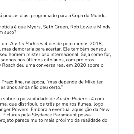
há poucos dias, programado para a Copa do Mundo.
a notícia é que Myers, Seth Green, Rob Lowe e Mindy
êm suco?
de um
Austin Poderes 4
desde pelo menos 2018,
ia, mas demoraria para acertar. Ele também pensou
seu homem misterioso internacional. Seja como for,
sonhos nos últimos oito anos, com projetos
ay Roach deu uma conversa real em 2020 sobre o
h
Prazo final
na época, “mas depende de Mike ter
ses anos ainda não deu certo.”
 sobre a possibilidade de
Austin Poderes 4
com
ma, que distribuiu os três primeiros filmes, logo
Danger Powers. Embora a eventual aquisição da New
s. Pictures pela Skydance Paramount possa
 projeto parece muito mais próximo da realidade do