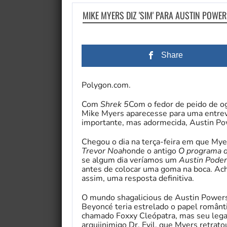
MIKE MYERS DIZ 'SIM' PARA AUSTIN POWE
Share
Polygon.com.
Com
Shrek 5
Com o fedor de peido de og
Mike Myers aparecesse para uma entrevi
importante, mas adormecida, Austin Po
Chegou o dia na terça-feira em que My
Trevor Noah
onde o antigo
O programa d
se algum dia veríamos um
Austin Poder
antes de colocar uma goma na boca. Ach
assim, uma resposta definitiva.
O mundo shagalicious de Austin Powers
Beyoncé teria estrelado o papel român
chamado Foxxy Cleópatra, mas seu legad
arquiinimigo Dr. Evil, que Myers retrat