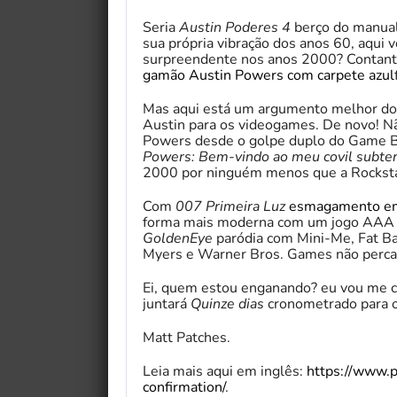
Seria
Austin Poderes 4
berço do manual 
sua própria vibração dos anos 60, aqui v
surpreendente nos anos 2000? Contant
gamão Austin Powers com carpete azul
Mas aqui está um argumento melhor d
Austin para os videogames. De novo! N
Powers desde o golpe duplo do Game 
Powers: Bem-vindo ao meu covil subter
2000 por ninguém menos que a Rockst
Com
007 Primeira Luz
esmagamento e
forma mais moderna com um jogo AAA d
GoldenEye
paródia com Mini-Me, Fat B
Myers e Warner Bros. Games não perca
Ei, quem estou enganando? eu vou me 
juntará
Quinze dias
cronometrado para o
Matt Patches.
Leia mais aqui em inglês:
https://www.
confirmation/
.