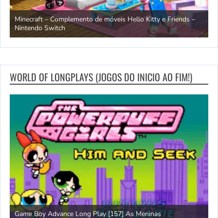
endo
Minecraft – Complemento de móveis Hello Kitty e Friends –
O
Nintendo Switch
d
WORLD OF LONGPLAYS (JOGOS DO INICIO AO FIM!)
Game Boy Advance Long Play [157] As Meninas
A