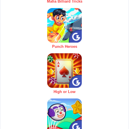
Mafia Billiard Tricks
Punch Heroes
High or Low