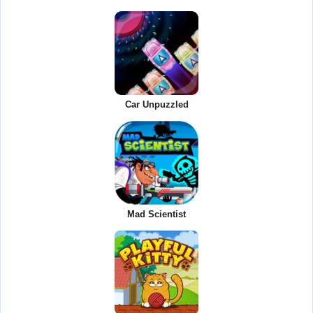
Car Unpuzzled
Mad Scientist