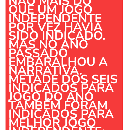
NÃO MAIS DO
QUE UM JOGO
INDEPENDENTE
POR VEZ HAVIA
SIDO INDICADO.
MAS NO ANO
PASSADO
EMBARALHOU A
NARRATIVA.
METADE DOS SEIS
INDICADOS PARA
JOGO DO ANO
TAMBÉM FORAM
INDICADOS PARA
MELHOR JOGO