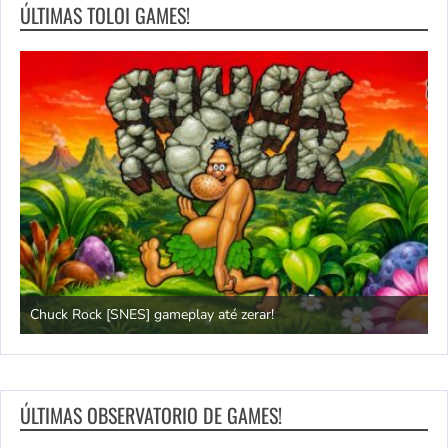
ÚLTIMAS TOLOI GAMES!
Chuck Rock [SNES] gameplay até zerar!
P
ÚLTIMAS OBSERVATORIO DE GAMES!