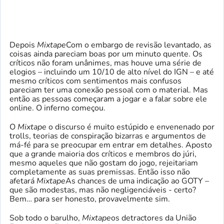
Depois
Mixtape
Com o embargo de revisão levantado, as
coisas ainda pareciam boas por um minuto quente. Os
críticos não foram unânimes, mas houve uma série de
elogios – incluindo um 10/10 de alto nível do IGN – e até
mesmo críticos com sentimentos mais confusos
pareciam ter uma conexão pessoal com o material. Mas
então as pessoas começaram a jogar e a falar sobre ele
online. O inferno começou.
O
Mixtape
o discurso é muito estúpido e envenenado por
trolls, teorias de conspiração bizarras e argumentos de
má-fé para se preocupar em entrar em detalhes. Aposto
que a grande maioria dos críticos e membros do júri,
mesmo aqueles que não gostam do jogo, rejeitariam
completamente as suas premissas. Então isso não
afetará
Mixtape
As chances de uma indicação ao GOTY –
que são modestas, mas não negligenciáveis ​​- certo?
Bem… para ser honesto, provavelmente sim.
Sob todo o barulho,
Mixtape
os detractores da União