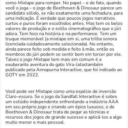
como
Mixtape
para romper. No papel – e de fato, quando
você o joga – o jogo de Beethoven & Dinosaur parece um
candidato sólido, se não exatamente uma fechadura, para
uma indicação. É verdade que poucos jogos narrativos
curtos e puros foram escolhidos antes. Mas tem os belos
valores de produção e o estilo cinematográfico que o júri
adora. Tem foco na história e na performance. Tem um
truque memorável (a mixtape em si, uma trilha sonora
licenciada cuidadosamente selecionada). No entanto,
ainda parece feito sob medida e feito à mão, então os
membros do júri podem se sentir bem em torcer por ele.
Talvez o jogo
Mixtape
tem mais em comum é a
exuberante aventura do gato
Vira-latas
também
publicado pela Annapurna Interactive, que foi indicado ao
GOTY em 2022.
Você pode ver
Mixtape
como uma espécie de inversão
Claro-escuro
. Se o jogo da Sandfall Interactive é sobre
um estúdio independente enfrentando a indústria AAA
em seu próprio jogo e criando um épico luxuoso, o de
Beethoven & Dinosaur trata de pegar as técnicas e
recursos dos jogos de grande sucesso e aplicá-los a algo
muito menor e mais pessoal.