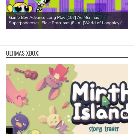
Game Boy Advance Long Play [157] As Meninas
A
Superpoderosas: Ele e Procuram (EUA) [World of Longplays]
L
ULTIMAS XBOX!