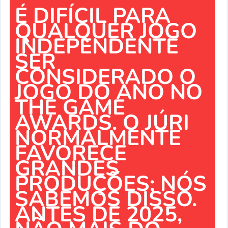
É DIFÍCIL PARA
QUALQUER JOGO
INDEPENDENTE
SER
CONSIDERADO O
JOGO DO ANO NO
THE GAME
AWARDS. O JÚRI
NORMALMENTE
FAVORECE
GRANDES
PRODUÇÕES; NÓS
SABEMOS DISSO.
ANTES DE 2025,