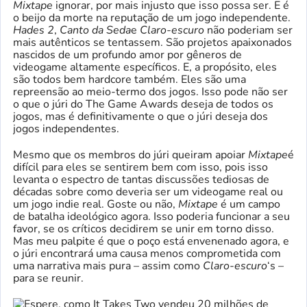
Mixtape
ignorar, por mais injusto que isso possa ser. E é
o beijo da morte na reputação de um jogo independente.
Hades 2
,
Canto da Seda
e
Claro-escuro
não poderiam ser
mais autênticos se tentassem. São projetos apaixonados
nascidos de um profundo amor por gêneros de
videogame altamente específicos. E, a propósito, eles
são todos bem hardcore também. Eles são uma
repreensão ao meio-termo dos jogos. Isso pode não ser
o que o júri do The Game Awards deseja de todos os
jogos, mas é definitivamente o que o júri deseja dos
jogos independentes.
Mesmo que os membros do júri queiram apoiar
Mixtape
é
difícil para eles se sentirem bem com isso, pois isso
levanta o espectro de tantas discussões tediosas de
décadas sobre como deveria ser um videogame real ou
um jogo indie real. Goste ou não,
Mixtape
é um campo
de batalha ideológico agora. Isso poderia funcionar a seu
favor, se os críticos decidirem se unir em torno disso.
Mas meu palpite é que o poço está envenenado agora, e
o júri encontrará uma causa menos comprometida com
uma narrativa mais pura – assim como
Claro-escuro
‘s –
para se reunir.