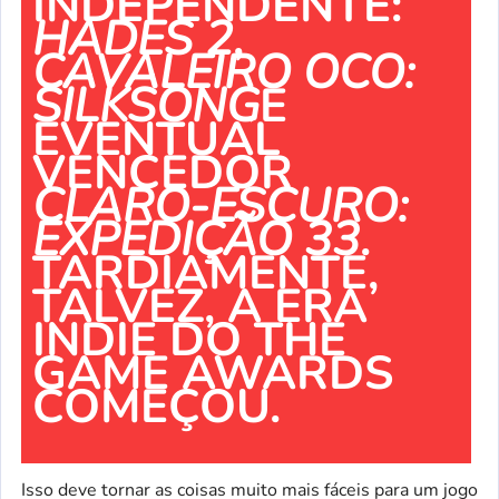
INDEPENDENTE:
HADES 2
,
CAVALEIRO OCO:
SILKSONG
E
EVENTUAL
VENCEDOR
CLARO-ESCURO:
EXPEDIÇÃO 33
.
TARDIAMENTE,
TALVEZ, A ERA
INDIE DO THE
GAME AWARDS
COMEÇOU.
Isso deve tornar as coisas muito mais fáceis para um jogo