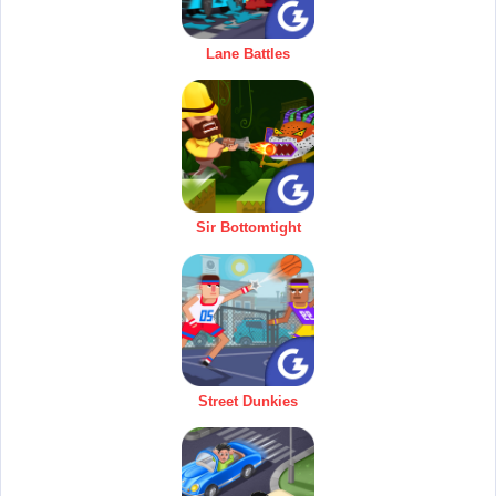
Lane Battles
Sir Bottomtight
Street Dunkies