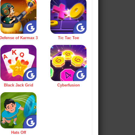
Defense of Karmax 3
Tic Tac Toe
Black Jack Grid
Cyberfusion
Hats Off