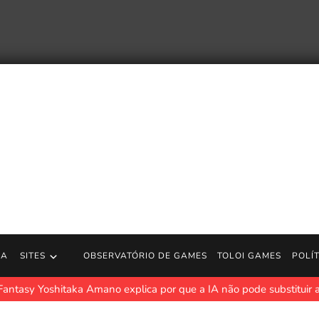
RA
SITES
OBSERVATÓRIO DE GAMES
TOLOI GAMES
POLÍ
 Fantasy Yoshitaka Amano explica por que a IA não pode substituir 