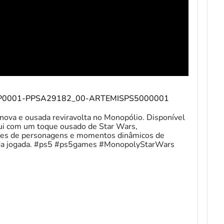
duct/EP0001-PPSA29182_00-ARTEMISPS5000001
nova e ousada reviravolta no Monopólio. Disponível
ui com um toque ousado de Star Wars,
ades de personagens e momentos dinâmicos de
ada jogada. #ps5 #ps5games #MonopolyStarWars