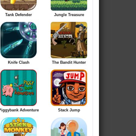
Tank Defender
Jungle Treasure
Knife Clash
The Bandit Hunter
Piggybank Adventure
Stack Jump