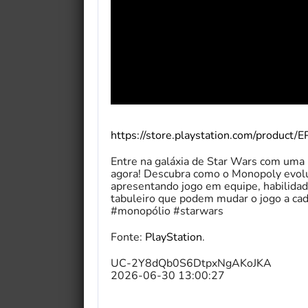
https://store.playstation.com/pro
Entre na galáxia de Star Wars com uma 
agora! Descubra como o Monopoly evol
apresentando jogo em equipe, habilid
tabuleiro que podem mudar o jogo a c
#monopólio #starwars
Fonte:
PlayStation
.
UC-2Y8dQb0S6DtpxNgAKoJKA
2026-06-30 13:00:27