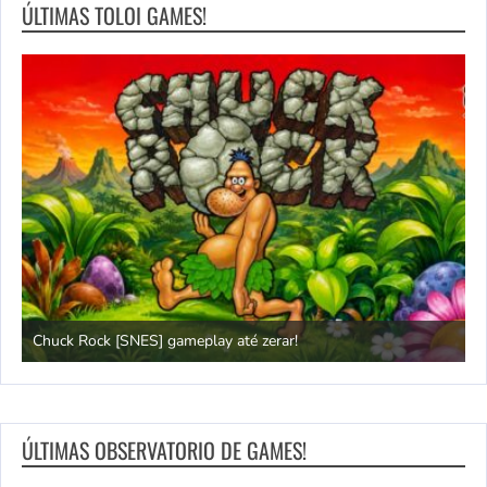
ÚLTIMAS TOLOI GAMES!
Chuck Rock [SNES] gameplay até zerar!
P
ÚLTIMAS OBSERVATORIO DE GAMES!