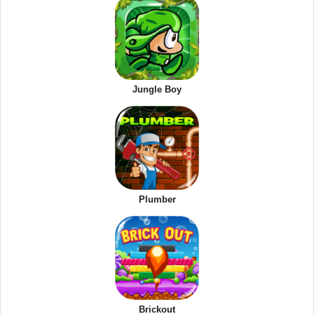
Jungle Boy
Plumber
Brickout