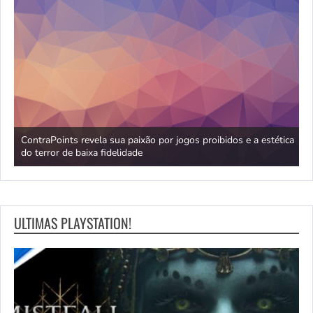
no
ContraPoints revela sua paixão por jogos proibidos e a estética
D
do terror de baixa fidelidade
d
ULTIMAS PLAYSTATION!