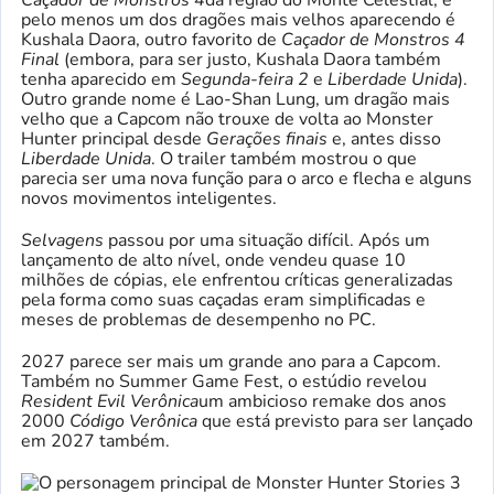
Caçador de Monstros 4
da região do Monte Celestial, e
pelo menos um dos dragões mais velhos aparecendo é
Kushala Daora, outro favorito de
Caçador de Monstros 4
Final
(embora, para ser justo, Kushala Daora também
tenha aparecido em
Segunda-feira 2
e
Liberdade Unida
).
Outro grande nome é Lao-Shan Lung, um dragão mais
velho que a Capcom não trouxe de volta ao Monster
Hunter principal desde
Gerações finais
e, antes disso
Liberdade Unida
. O trailer também mostrou o que
parecia ser uma nova função para o arco e flecha e alguns
novos movimentos inteligentes.
Selvagens
passou por uma situação difícil. Após um
lançamento de alto nível, onde vendeu quase 10
milhões de cópias, ele enfrentou críticas generalizadas
pela forma como suas caçadas eram simplificadas e
meses de problemas de desempenho no PC.
2027 parece ser mais um grande ano para a Capcom.
Também no Summer Game Fest, o estúdio revelou
Resident Evil Verônica
um ambicioso remake dos anos
2000
Código Verônica
que está previsto para ser lançado
em 2027 também.