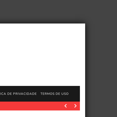
TICA DE PRIVACIDADE
TERMOS DE USO
JogosGratisFun. Os fãs de Jeff VanderMeer e de sua…