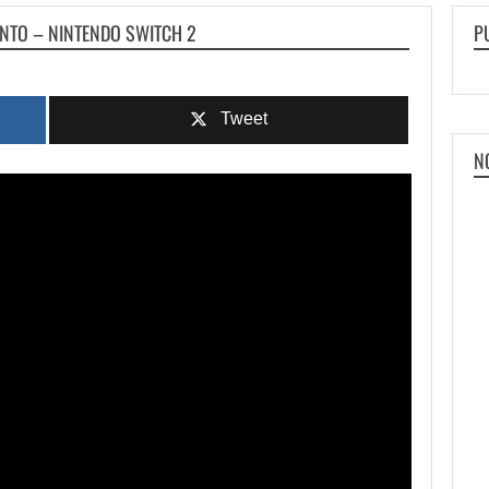
NTO – NINTENDO SWITCH 2
P
Tweet
N