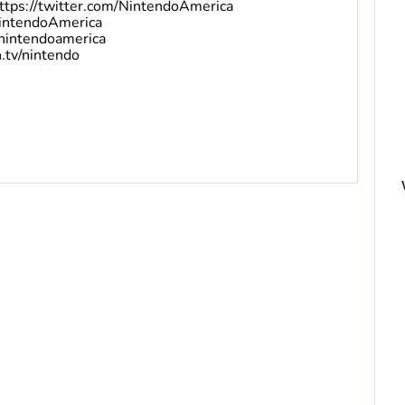
ttps://twitter.com/NintendoAmerica
intendoAmerica
nintendoamerica
.tv/nintendo