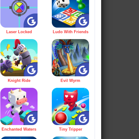
Laser Locked
Ludo With Friends
Knight Ride
Evil Wyrm
Enchanted Waters
Tiny Tripper