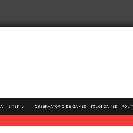
RA
SITES
OBSERVATÓRIO DE GAMES
TOLOI GAMES
POLÍ
uncia Abdication, o quinto e último livro da série Southern Reach