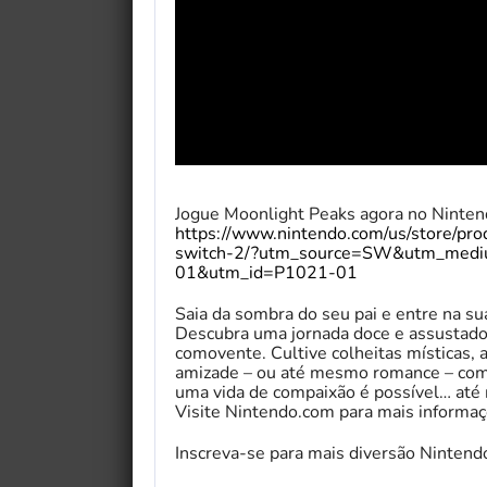
Jogue Moonlight Peaks agora no Ninten
https://www.nintendo.com/us/store/pro
switch-2/?utm_source=SW&utm_med
01&utm_id=P1021-01
Saia da sombra do seu pai e entre na s
Descubra uma jornada doce e assustador
comovente. Cultive colheitas místicas, a
amizade – ou até mesmo romance – com o
uma vida de compaixão é possível… at
Visite Nintendo.com para mais informa
Inscreva-se para mais diversão Nintend