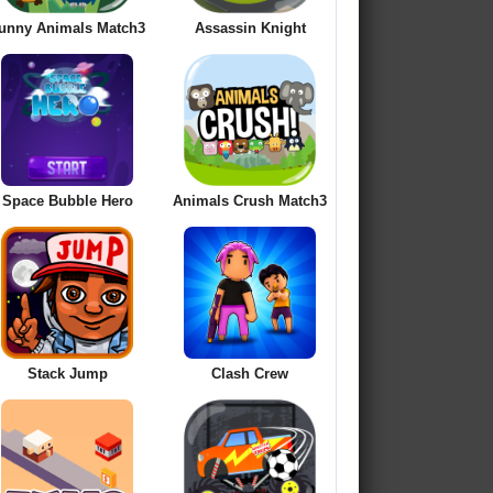
unny Animals Match3
Assassin Knight
Space Bubble Hero
Animals Crush Match3
Stack Jump
Clash Crew