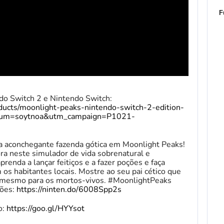
F
do Switch 2 e Nintendo Switch:
ducts/moonlight-peaks-nintendo-switch-2-edition-
ium=soytnoa&utm_campaign=P1021-
ua aconchegante fazenda gótica em Moonlight Peaks!
a neste simulador de vida sobrenatural e
prenda a lançar feitiços e a fazer poções e faça
s habitantes locais. Mostre ao seu pai cético que
é mesmo para os mortos-vivos. #MoonlightPeaks
ções:
https://ninten.do/6008Spp2s
o:
https://goo.gl/HYYsot