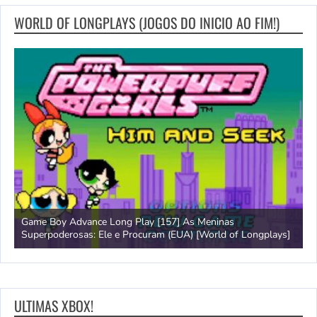
WORLD OF LONGPLAYS (JOGOS DO INICIO AO FIM!)
Game Boy Advance Long Play [157] As Meninas
A
Superpoderosas: Ele e Procuram (EUA) [World of Longplays]
L
ULTIMAS XBOX!