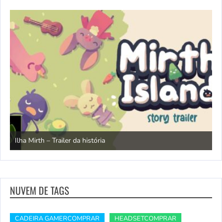
N
Ilha Mirth – Trailer da história
d
NUVEM DE TAGS
CADEIRA GAMERCOMPRAR
HEADSETCOMPRAR