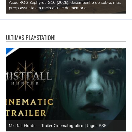
ipo
Asus ROG Zephyrus G16 (2026): desempenho de sobra, mas
S
preço assusta em meio à crise de memória
D
ULTIMAS PLAYSTATION!
Mistfall Hunter – Trailer Cinematográfico | Jogos PS5
S