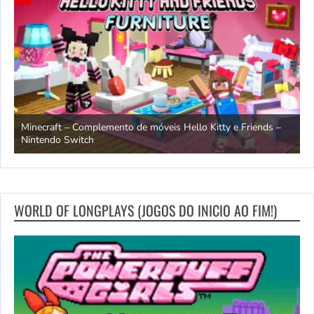
endo
Minecraft – Complemento de móveis Hello Kitty e Friends –
O
Nintendo Switch
d
WORLD OF LONGPLAYS (JOGOS DO INICIO AO FIM!)