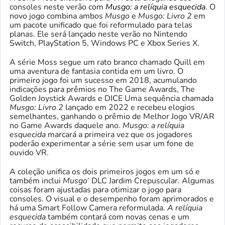
consoles neste verão com
Musgo: a relíquia esquecida
. O
novo jogo combina ambos
Musgo
e
Musgo: Livro 2
em
um pacote unificado que foi reformulado para telas
planas. Ele será lançado neste verão no Nintendo
Switch, PlayStation 5, Windows PC e Xbox Series X.
A série Moss segue um rato branco chamado Quill em
uma aventura de fantasia contida em um livro. O
primeiro jogo foi um sucesso em 2018, acumulando
indicações para prêmios no The Game Awards, The
Golden Joystick Awards e DICE Uma sequência chamada
Musgo: Livro 2
lançado em 2022 e recebeu elogios
semelhantes, ganhando o prêmio de Melhor Jogo VR/AR
no Game Awards daquele ano.
Musgo: a relíquia
esquecida
marcará a primeira vez que os jogadores
poderão experimentar a série sem usar um fone de
ouvido VR.
A coleção unifica os dois primeiros jogos em um só e
também inclui
Musgo
‘ DLC Jardim Crepuscular. Algumas
coisas foram ajustadas para otimizar o jogo para
consoles. O visual e o desempenho foram aprimorados e
há uma Smart Follow Camera reformulada.
A relíquia
esquecida
também contará com novas cenas e um