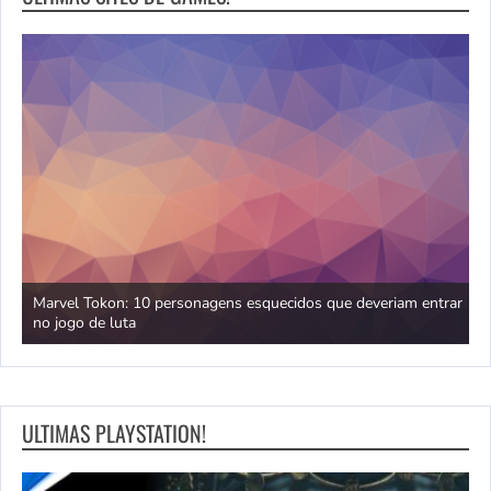
uém
Marvel Tokon: 10 personagens esquecidos que deveriam entrar
D
no jogo de luta
f
ULTIMAS PLAYSTATION!