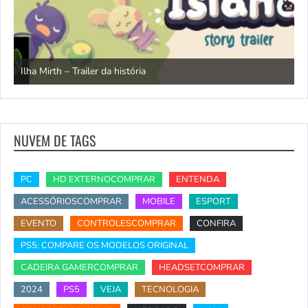
N
Ilha Mirth – Trailer da história
d
NUVEM DE TAGS
PC
HD EXTERNOCOMPRAR
ENTENDA
ACESSÓRIOSCOMPRAR
MOBILE
ESPORT
EVENTO
CONTROLESCOMPRAR
CONFIRA
PS5: COMPARE OS MODELOS ORIGINAL
CADEIRA GAMERCOMPRAR
HEADSETCOMPRAR
2024
PS5
VEJA
TECNOLOGIA