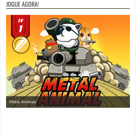
JOGUE AGORA!
S
Metal Animals