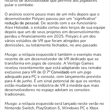
recurso de acessibilidade que permite aos jogadores
pular o combate.
O anúncio ocorre pouco mais de um mês depois que o
desenvolvedor Polyarc passou por um “significativo”
redução de pessoal
. De acordo com o ex-funcionário
Alex Holodak, o estúdio cortou dois terços de sua equipe
depois que um de seus projetos em desenvolvimento
perdeu o financiamento em 2025. Polyarc é um dos
vários estúdios de VR que foram atingidos por
demissões, ou totalmente fechados, no ano passado.
Musgo: a relíquia esquecida
é também o exemplo mais
recente de um desenvolvedor de VR dedicado que se
transforma em jogos de console. A Vertigo Games
revelou recentemente que está adaptando seu remake
exclusivo para VR de
O 7º Convidado
em um jogo
adequado para PC e console, com lançamento previsto
para 4 de junho. É um sinal potencial de que os ventos
estão mudando na indústria de VR à medida que mais
desenvolvedores no espaço adotam os consoles
tradicionais.
Musgo: a relíquia esquecida
será lançado neste verão no
Nintendo Switch, PlayStation 5, Windows PC e Xbox