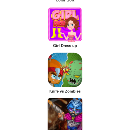
Color Sort
Girl Dress up
Knife vs Zombies