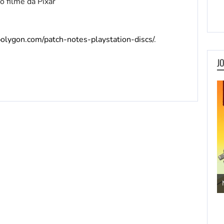
o filme da Pixar
olygon.com/patch-notes-playstation-discs/
.
J
Jogos de Aventura