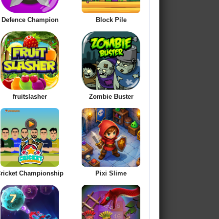
Defence Champion
Block Pile
fruitslasher
Zombie Buster
ricket Championship
Pixi Slime