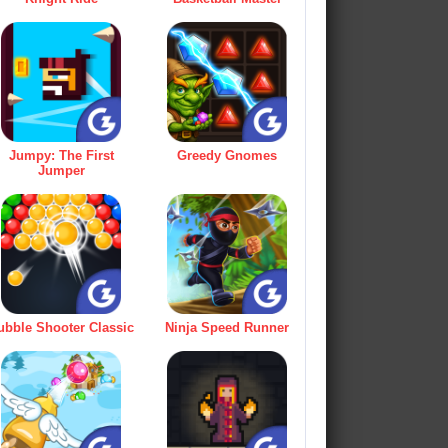
Jumpy: The First
Greedy Gnomes
Jumper
ubble Shooter Classic
Ninja Speed Runner