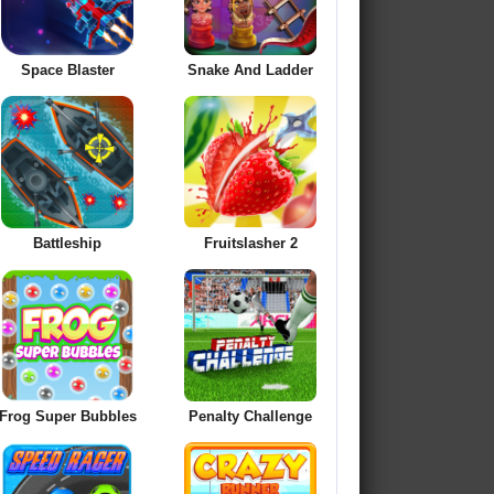
Space Blaster
Snake And Ladder
Battleship
Fruitslasher 2
Frog Super Bubbles
Penalty Challenge