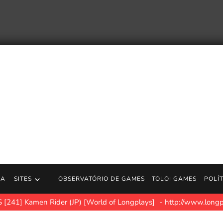
RA
SITES
OBSERVATÓRIO DE GAMES
TOLOI GAMES
POLÍ
 [241] Kamen Rider (JP) [World of Longplays]
http://www.longp