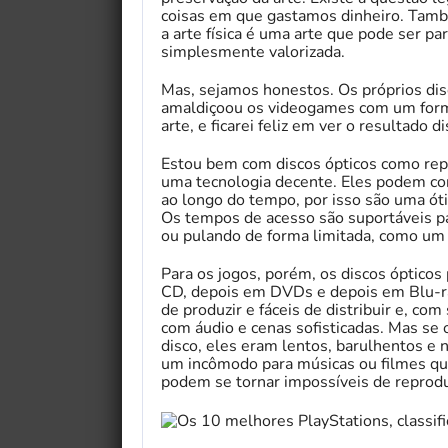
coisas em que gastamos dinheiro. També
a arte física é uma arte que pode ser p
simplesmente valorizada.
Mas, sejamos honestos. Os próprios di
amaldiçoou os videogames com um form
arte, e ficarei feliz em ver o resultado di
Estou bem com discos ópticos como repo
uma tecnologia decente. Eles podem co
ao longo do tempo, por isso são uma óti
Os tempos de acesso são suportáveis ​​p
ou pulando de forma limitada, como um
Para os jogos, porém, os discos óptico
CD, depois em DVDs e depois em Blu-ra
de produzir e fáceis de distribuir e, co
com áudio e cenas sofisticadas. Mas se
disco, eles eram lentos, barulhentos e nã
um incômodo para músicas ou filmes qu
podem se tornar impossíveis de reprodu