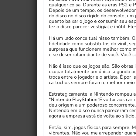
qualquer coisa. Durante as eras PS2 e
Depois de um tempo, os desenvolvedore
do disco no disco rígido do console, um
quanto baixar o jogo e consumir seu e
fez o disco parecer vestigial e inútil. E
Há um lado conceitual nisso também. Os 
fidelidade como substitutos do vinil, se
surpresa que funcionem melhor como mei
e se desenrolam diante de você. Você col
Não é isso que os jogos são. São obras 
ocupar totalmente um único segundo ou 
troca entre o jogador e o artista. É por 
cartuchos sempre foram o melhor meio 
Estrategicamente, a Nintendo rompeu a
“
Nintendo PlayStation
“E voltar aos car
deu origem a um poderoso concorrente.
Nintendo em disco nunca pareceram ce
agora a empresa está de volta ao silíc
Então, sim, jogos físicos para sempre. M
vibrantes. Não vou me arrepender quan