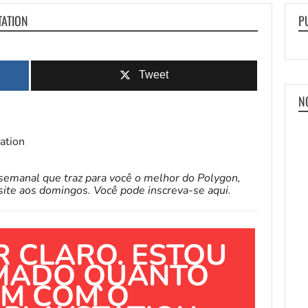
TATION
P
Tweet
N
emanal que traz para você o melhor do Polygon,
o site aos domingos. Você pode
inscreva-se aqui
.
R CLARO. ESTOU
MADO QUANTO
M COM O