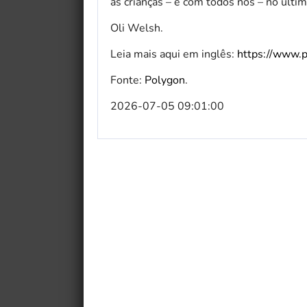
as crianças – e com todos nós – no últim
Oli Welsh.
Leia mais aqui em inglês:
https://www.p
Fonte:
Polygon
.
2026-07-05 09:01:00
My Fairytale Griffin