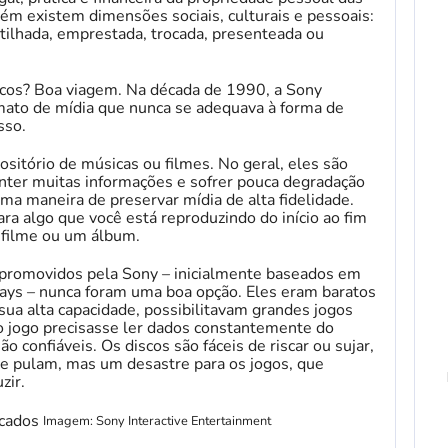
m existem dimensões sociais, culturais e pessoais:
artilhada, emprestada, trocada, presenteada ou
scos? Boa viagem. Na década de 1990, a Sony
ato de mídia que nunca se adequava à forma de
sso.
sitório de músicas ou filmes. No geral, eles são
nter muitas informações e sofrer pouca degradação
ma maneira de preservar mídia de alta fidelidade.
ara algo que você está reproduzindo do início ao fim
 filme ou um álbum.
s promovidos pela Sony – inicialmente baseados em
ys – nunca foram uma boa opção. Eles eram baratos
m sua alta capacidade, possibilitavam grandes jogos
 o jogo precisasse ler dados constantemente do
o confiáveis. Os discos são fáceis de riscar ou sujar,
e pulam, mas um desastre para os jogos, que
zir.
Imagem: Sony Interactive Entertainment