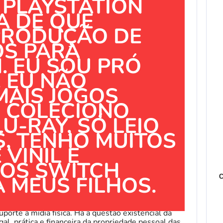
 PLAYSTATION
A DE QUE
PRODUÇÃO DE
OS PARA
. EU SOU PRÓ
. EU NÃO
MAIS JOGOS
S COLECIONO
U-RAY, SÓ LEIO
S, TENHO MUITOS
 VINIL E
OS SWITCH
A MEUS FILHOS.
C
porte à mídia física. Há a questão existencial da
gal, prática e financeira da propriedade pessoal das