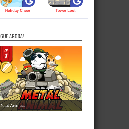
Holiday Cheer
Tower Loot
OGUE AGORA!
Save the Princess
Metal Animals