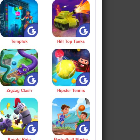
Templok
Hill Top Tanks
Zigzag Clash
Hipster Tennis
Knight Ride
Basketball Master