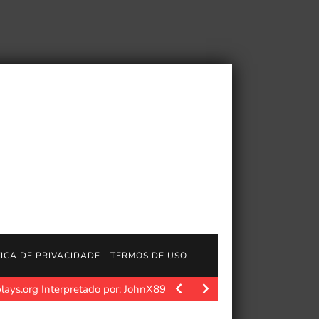
TICA DE PRIVACIDADE
TERMOS DE USO
lays.org Interpretado por: JohnX895 De MobyGames: 'Kamen Ride