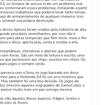
 PS3, os tempos de acesso eram um problema real.
s contornaram esses problemas instalando a partir
 processo trabalhoso que poderia levar tanto tempo
spaço de armazenamento de qualquer maneira. Isso
les selaram sua própria destruição.
discos ópticos foram criados pela indústria de alta
guindo princípios semelhantes, por isso não é
o para obras temporais que têm início, meio e fim
oca o disco, aperta play, senta e recebe a arte.
instantâneas, interativas e abertas que podem
cem horas. São um meio de leitura e escrita, uma
isso que pertencem aos chips, escritos em silício. Os
para jogos e sempre serão.
 parceria com a Sony no jogo baseado em disco
rinhos para o Nintendo 64 foi um erro histórico que
 Mas também foi uma boa decisão. Os jogos da
rtos (mesmo aqueles engraçados do GameCube), e
io, parece muito mais em paz consigo mesma.
as não aqueles discos ásperos, frágeis, lentos e
do eles se forem.