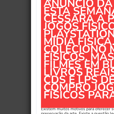
ANÚNCIO DA
ESTA SEMAN
CESSARÁ A 
JOGOS FÍSIC
PLAYSTATION
MÍDIA FÍSICA
COLECIONO 
FÍSICOS, MA
FILMES EM BL
LIVROS REAI
CDS E LPS DE
COMPRO JOG
FÍSICOS PAR
Existem muitos motivos para oferecer su
preservação da arte. Existe a questão le