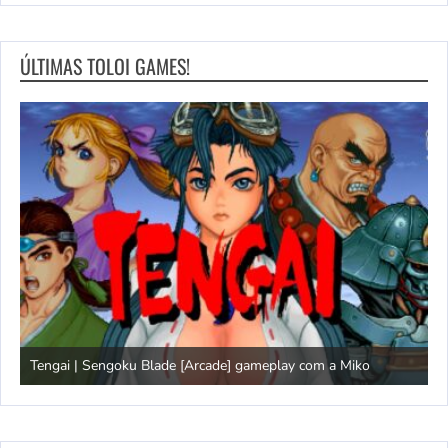
ÚLTIMAS TOLOI GAMES!
Tengai | Sengoku Blade [Arcade] gameplay com a Miko
D