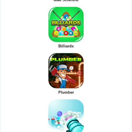
Billiards
Plumber