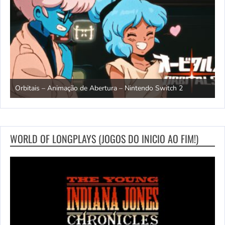
ndo
R
Orbitais – Animação de Abertura – Nintendo Switch 2
S
WORLD OF LONGPLAYS (JOGOS DO INICIO AO FIM!)