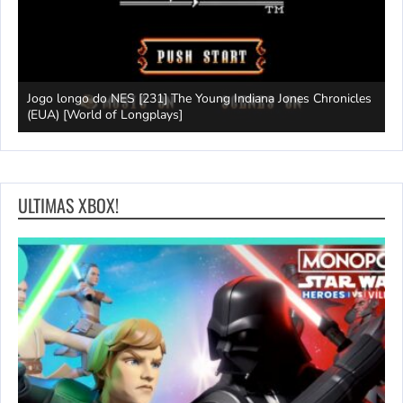
Jogo longo do NES [231] The Young Indiana Jones Chronicles
W
ays]
(EUA) [World of Longplays]
T
ULTIMAS XBOX!