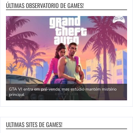
ÚLTIMAS OBSERVATORIO DE GAMES!
GTA VI entra em pré-venda, mas estúdio mantém mistério
principal
J
ULTIMAS SITES DE GAMES!