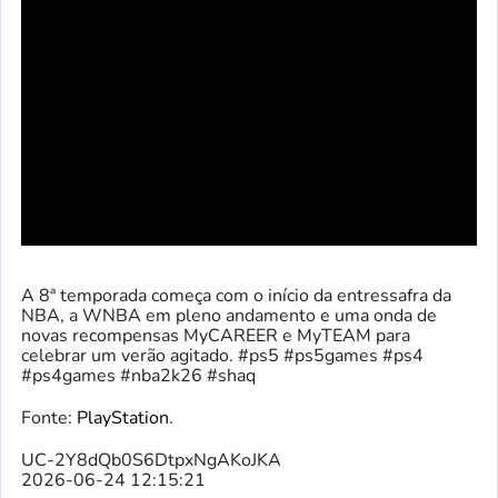
A 8ª temporada começa com o início da entressafra da
NBA, a WNBA em pleno andamento e uma onda de
novas recompensas MyCAREER e MyTEAM para
celebrar um verão agitado. #ps5 #ps5games #ps4
#ps4games #nba2k26 #shaq
Fonte:
PlayStation
.
UC-2Y8dQb0S6DtpxNgAKoJKA
2026-06-24 12:15:21