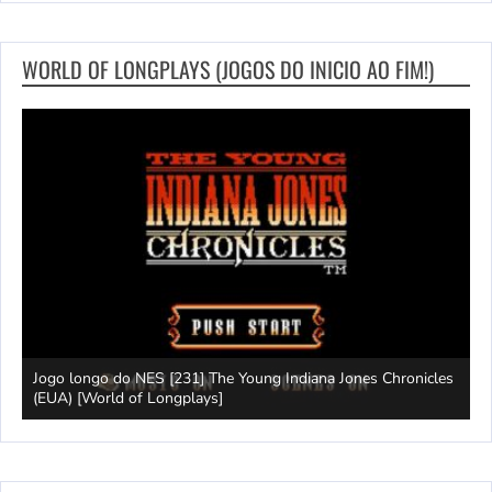
WORLD OF LONGPLAYS (JOGOS DO INICIO AO FIM!)
Jogo longo do NES [231] The Young Indiana Jones Chronicles
W
ays]
(EUA) [World of Longplays]
T