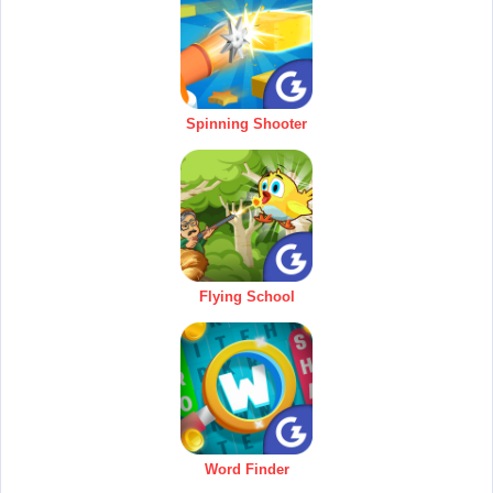
Spinning Shooter
Flying School
Word Finder