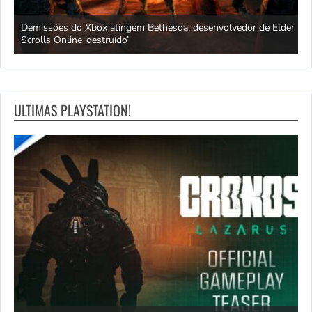
Demissões do Xbox atingem Bethesda: desenvolvedor de Elder
A
Scrolls Online ‘destruído’
p
ULTIMAS PLAYSTATION!
os