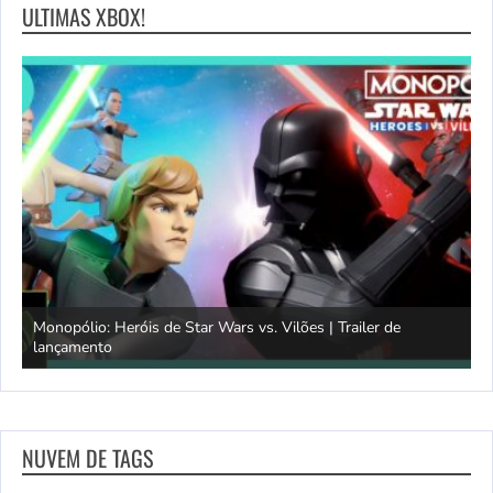
ULTIMAS XBOX!
Monopólio: Heróis de Star Wars vs. Vilões | Trailer de
lançamento
S
NUVEM DE TAGS