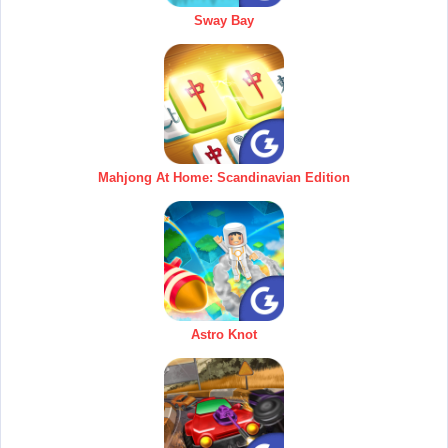
Sway Bay
Mahjong At Home: Scandinavian Edition
Astro Knot