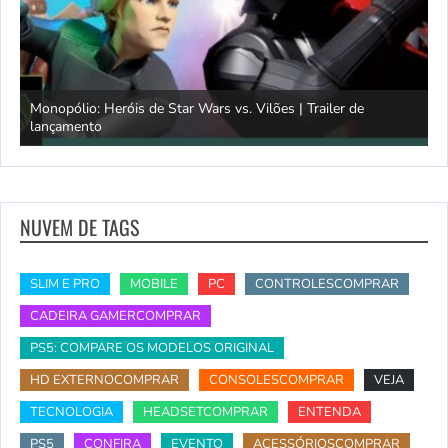
Monopólio: Heróis de Star Wars vs. Vilões | Trailer de
lançamento
S
NUVEM DE TAGS
SLIM E PRO
MOBILE
PC
CONTROLESCOMPRAR
CADEIRA GAMERCOMPRAR
PS5: COMPARE OS MODELOS ORIGINAL
HD EXTERNOCOMPRAR
CONSOLESCOMPRAR
VEJA
TECNOLOGIA
HEADSETCOMPRAR
ENTENDA
PS5
CONFIRA
EVENTO
ACESSÓRIOSCOMPRAR