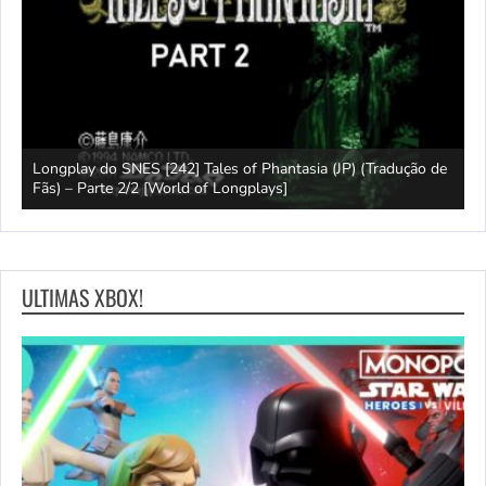
Longplay do SNES [242] Tales of Phantasia (JP) (Tradução de
L
Fãs) – Parte 2/2 [World of Longplays]
F
ULTIMAS XBOX!