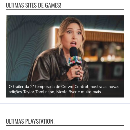
ULTIMAS SITES DE GAMES!
a IA
O trailer da 2ª temporada de Crowd Control mostra as novas
C
adições Taylor Tomlinson, Nicole Byer e muito mais
m
ULTIMAS PLAYSTATION!