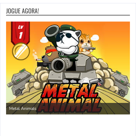
JOGUE AGORA!
S
Metal Animals