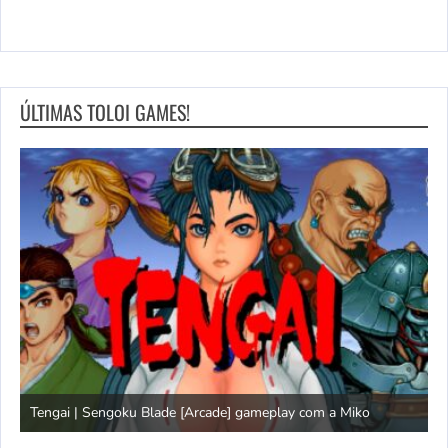
ÚLTIMAS TOLOI GAMES!
Tengai | Sengoku Blade [Arcade] gameplay com a Miko
D