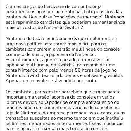
Com os preços do hardware de computador já
desordenados após um aumento nas bobagens dos data
centers de IA e outras “condições de mercado”,
Nintendo
está reprimindo cambistas que poderiam aumentar ainda
mais os custos do Nintendo Switch 2.
Nintendo do Japão
anunciado no X
que implementará
uma nova política para tornar mais difícil para os
cambistas comprarem a versão multilíngue do console
por meio de sua loja japonesa da Nintendo.
Especificamente, aqueles que adquirirem a versão
japonesa multilíngue do Switch 2 precisarão de uma
conta Nintendo com pelo menos 50 horas de jogo no
Nintendo Switch (excluindo demos e software gratuito).
Apenas um console será vendido por conta.
Os cambistas parecem ter percebido que é mais barato
importar uma versão japonesa do console em vários
idiomas devido ao
O poder de compra enfraquecido do
iene
levando a um aumento nas vendas de consoles na
loja da Nintendo. A empresa percebeu isso e cancelou as
transações suspeitas ao mesmo tempo em que instituiu
os limites mencionados anteriormente. Essas mudanças
não se aplicarão à versão mais barata do console,