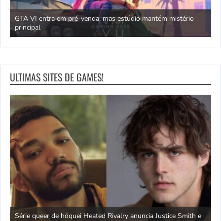
GTA VI entra em pré-venda, mas estúdio mantém mistério
principal
J
ULTIMAS SITES DE GAMES!
ivo
Série queer de hóquei Heated Rivalry anuncia Justice Smith e
B