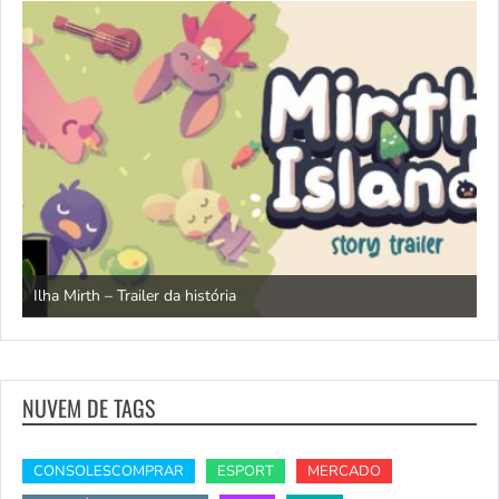
N
Ilha Mirth – Trailer da história
d
NUVEM DE TAGS
CONSOLESCOMPRAR
ESPORT
MERCADO