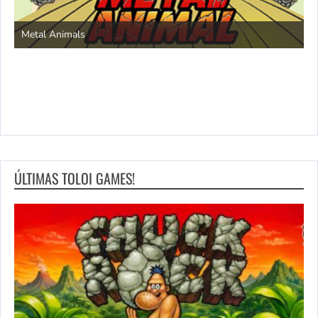
S
Metal Animals
ÚLTIMAS TOLOI GAMES!