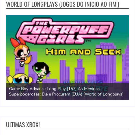
WORLD OF LONGPLAYS (JOGOS DO INICIO AO FIM!)
Game Boy Advance Long Play [157] As Meninas
A
Superpoderosas: Ele e Procuram (EUA) [World of Longplays]
L
ULTIMAS XBOX!