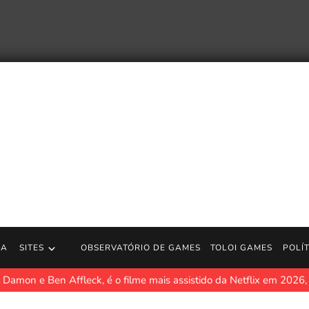
RA
SITES
OBSERVATÓRIO DE GAMES
TOLOI GAMES
POLÍ
 Damon e Ben Affleck, é o filme mais assistido da Netflix em 2026