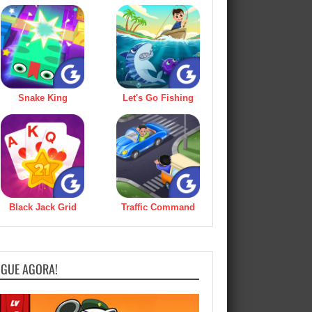
Snake King
Let's Go Fishing
Black Jack Grid
Traffic Command
OGUE AGORA!