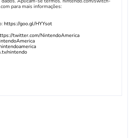
de dados. Aplicam-se termos. nintendo.com/switch-
.com para mais informações:
o:
https://goo.gl/HYYsot
ttps://twitter.com/NintendoAmerica
intendoAmerica
nintendoamerica
.tv/nintendo