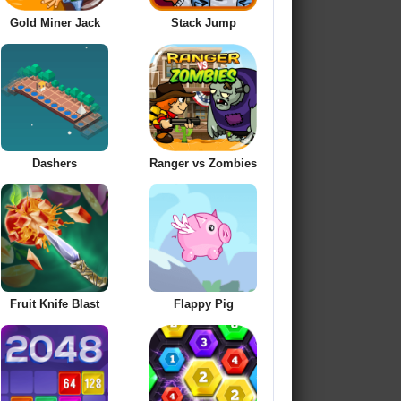
Gold Miner Jack
Stack Jump
Dashers
Ranger vs Zombies
Fruit Knife Blast
Flappy Pig