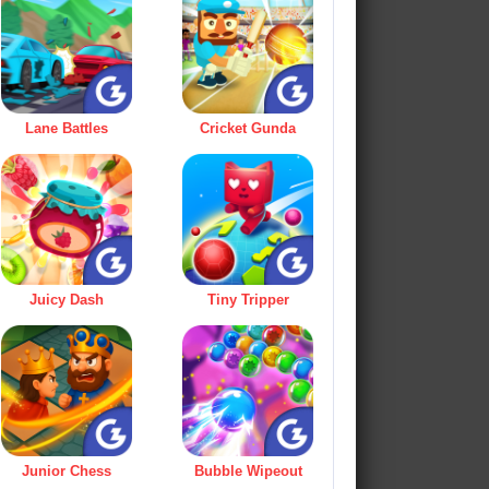
Lane Battles
Cricket Gunda
Juicy Dash
Tiny Tripper
Junior Chess
Bubble Wipeout