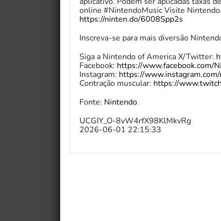
aplicativo. Podem ser aplicadas taxas 
online #NintendoMusic Visite Nintendo
https://ninten.do/6008Spp2s
Inscreva-se para mais diversão Nintend
Siga a Nintendo of America X/Twitter:
h
Facebook:
https://www.facebook.com/N
Instagram:
https://www.instagram.com/
Contração muscular:
https://www.twitch
Fonte:
Nintendo
.
UCGIY_O-8vW4rfX98KlMkvRg
2026-06-01 22:15:33