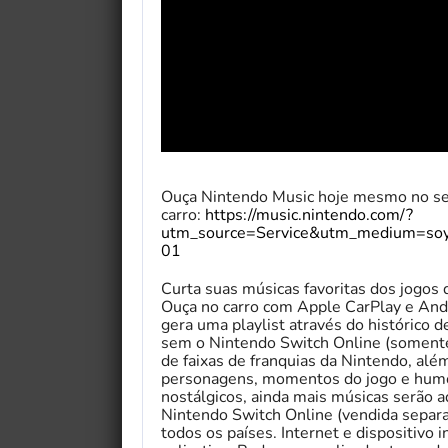
Ouça Nintendo Music hoje mesmo no seu
carro:
https://music.nintendo.com/?
utm_source=Service&utm_medium=s
01
Curta suas músicas favoritas dos jogos 
Ouça no carro com Apple CarPlay e Andr
gera uma playlist através do histórico
sem o Nintendo Switch Online (soment
de faixas de franquias da Nintendo, alé
personagens, momentos do jogo e humor
nostálgicos, ainda mais músicas serão a
Nintendo Switch Online (vendida separ
todos os países. Internet e dispositivo 