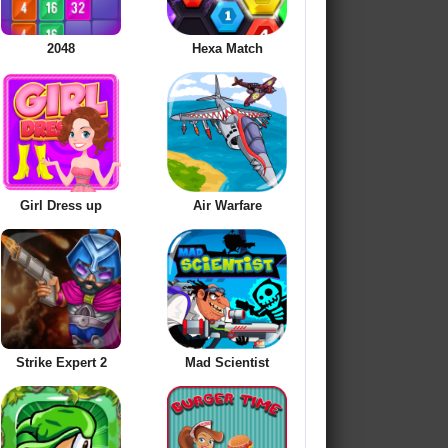
2048
Hexa Match
Girl Dress up
Air Warfare
Strike Expert 2
Mad Scientist