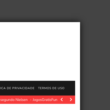
TICA DE PRIVACIDADE
TERMOS DE USO
, segundo Nielsen
JogosGratisFun. Matt Damon vive um dos ano