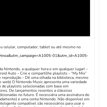
 celular, computador, tablet ou até mesmo no
oytnoa&utm_campaign=A1005-01&utm_id=A1005-
da Nintendo, a qualquer hora e em qualquer lugar! –
oid Auto – Crie e compartilhe playlists – “My Mix”
 de reprodução – Dê uma olhada na biblioteca, mesmo
e web) O Nintendo Music apresenta uma variedade
m de playlists selecionadas com base em
es. De lançamentos recentes a clássicos
dicionadas no futuro. É necessária uma assinatura do
adamente) e uma conta Nintendo. Não disponível em
inteligente compatível são necessários para usar o