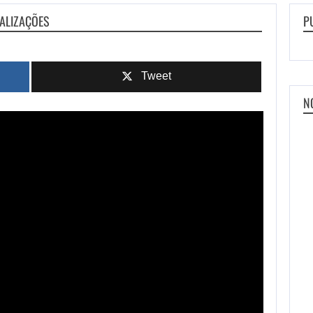
UALIZAÇÕES
P
Tweet
N