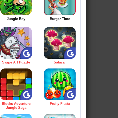
Jungle Boy
Burger Time
Swipe Art Puzzle
Salazar
Blocks Adventure
Fruity Fiesta
Jungle Saga