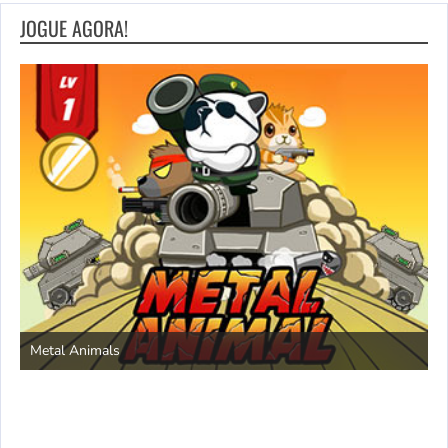
JOGUE AGORA!
S
Metal Animals