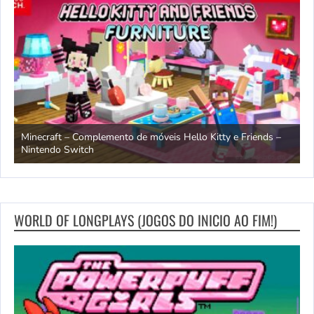
endo
Minecraft – Complemento de móveis Hello Kitty e Friends –
O
Nintendo Switch
d
WORLD OF LONGPLAYS (JOGOS DO INICIO AO FIM!)