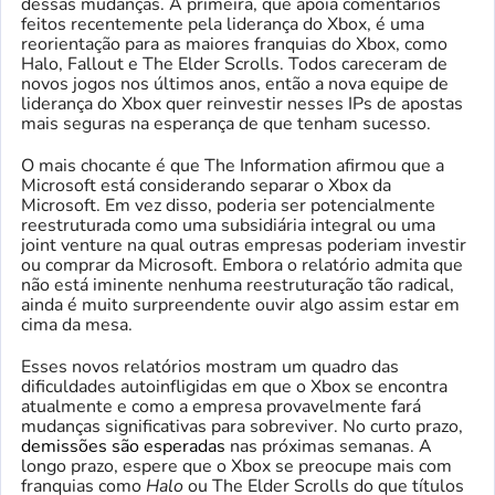
dessas mudanças. A primeira, que apoia comentários
feitos recentemente pela liderança do Xbox, é uma
reorientação para as maiores franquias do Xbox, como
Halo, Fallout e The Elder Scrolls. Todos careceram de
novos jogos nos últimos anos, então a nova equipe de
liderança do Xbox quer reinvestir nesses IPs de apostas
mais seguras na esperança de que tenham sucesso.
O mais chocante é que The Information afirmou que a
Microsoft está considerando separar o Xbox da
Microsoft. Em vez disso, poderia ser potencialmente
reestruturada como uma subsidiária integral ou uma
joint venture na qual outras empresas poderiam investir
ou comprar da Microsoft. Embora o relatório admita que
não está iminente nenhuma reestruturação tão radical,
ainda é muito surpreendente ouvir algo assim estar em
cima da mesa.
Esses novos relatórios mostram um quadro das
dificuldades autoinfligidas em que o Xbox se encontra
atualmente e como a empresa provavelmente fará
mudanças significativas para sobreviver. No curto prazo,
demissões são esperadas
nas próximas semanas. A
longo prazo, espere que o Xbox se preocupe mais com
franquias como
Halo
ou The Elder Scrolls do que títulos