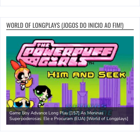
WORLD OF LONGPLAYS (JOGOS DO INICIO AO FIM!)
Game Boy Advance Long Play [157] As Meninas
A
Superpoderosas: Ele e Procuram (EUA) [World of Longplays]
L