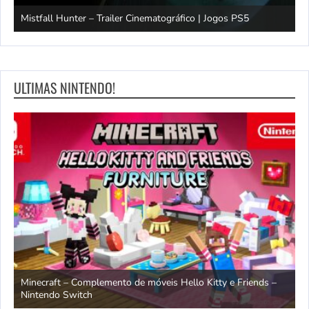
Mistfall Hunter – Trailer Cinematográfico | Jogos PS5
S
ULTIMAS NINTENDO!
endo
Minecraft – Complemento de móveis Hello Kitty e Friends –
O
Nintendo Switch
d