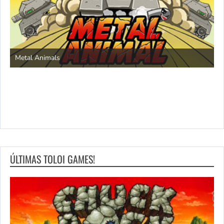
S
Metal Animals
ÚLTIMAS TOLOI GAMES!