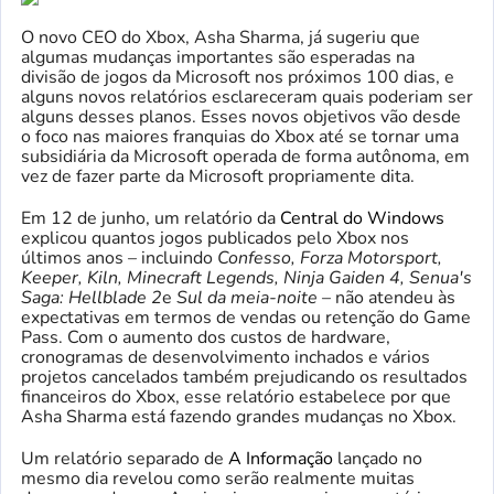
O novo CEO do Xbox, Asha Sharma, já sugeriu que
algumas mudanças importantes são esperadas na
divisão de jogos da Microsoft nos próximos 100 dias, e
alguns novos relatórios esclareceram quais poderiam ser
alguns desses planos. Esses novos objetivos vão desde
o foco nas maiores franquias do Xbox até se tornar uma
subsidiária da Microsoft operada de forma autônoma, em
vez de fazer parte da Microsoft propriamente dita.
Em 12 de junho, um relatório da
Central do Windows
explicou quantos jogos publicados pelo Xbox nos
últimos anos – incluindo
Confesso, Forza Motorsport,
Keeper, Kiln, Minecraft Legends, Ninja Gaiden 4, Senua's
Saga: Hellblade 2
e
Sul da meia-noite
–
não atendeu às
expectativas em termos de vendas ou retenção do Game
Pass. Com o aumento dos custos de hardware,
cronogramas de desenvolvimento inchados e vários
projetos cancelados também prejudicando os resultados
financeiros do Xbox, esse relatório estabelece por que
Asha Sharma está fazendo grandes mudanças no Xbox.
Um relatório separado de
A Informação
lançado no
mesmo dia revelou como serão realmente muitas