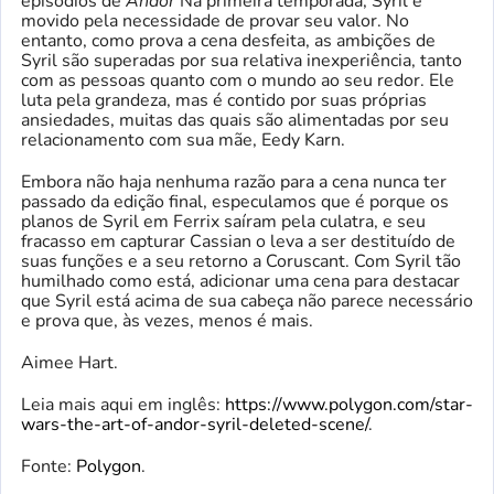
episódios de
Andor
Na primeira temporada, Syril é
movido pela necessidade de provar seu valor. No
entanto, como prova a cena desfeita, as ambições de
Syril são superadas por sua relativa inexperiência, tanto
com as pessoas quanto com o mundo ao seu redor. Ele
luta pela grandeza, mas é contido por suas próprias
ansiedades, muitas das quais são alimentadas por seu
relacionamento com sua mãe, Eedy Karn.
Embora não haja nenhuma razão para a cena nunca ter
passado da edição final, especulamos que é porque os
planos de Syril em Ferrix saíram pela culatra, e seu
fracasso em capturar Cassian o leva a ser destituído de
suas funções e a seu retorno a Coruscant. Com Syril tão
humilhado como está, adicionar uma cena para destacar
que Syril está acima de sua cabeça não parece necessário
e prova que, às vezes, menos é mais.
Aimee Hart.
Leia mais aqui em inglês:
https://www.polygon.com/star-
wars-the-art-of-andor-syril-deleted-scene/
.
Fonte:
Polygon
.