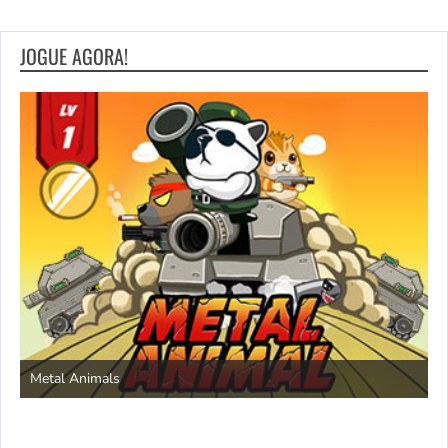
JOGUE AGORA!
S
Metal Animals