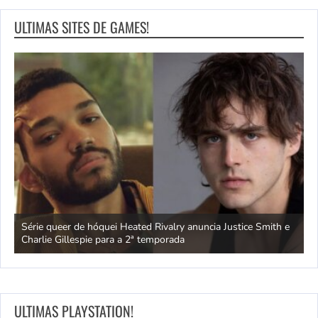
ULTIMAS SITES DE GAMES!
ivo
Série queer de hóquei Heated Rivalry anuncia Justice Smith e
B
Charlie Gillespie para a 2ª temporada
e
ULTIMAS PLAYSTATION!