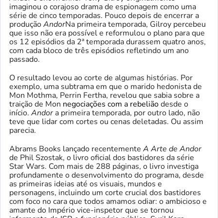
imaginou o corajoso drama de espionagem como uma
série de cinco temporadas. Pouco depois de encerrar a
produção
Andor
Na primeira temporada, Gilroy percebeu
que isso não era possível e reformulou o plano para que
os 12 episódios da 2ª temporada durassem quatro anos,
com cada bloco de três episódios refletindo um ano
passado.
O resultado levou ao corte de algumas histórias. Por
exemplo, uma subtrama em que o marido hedonista de
Mon Mothma, Perrin Fertha, revelou que sabia sobre a
traição de Mon
negociações com a rebelião
desde o
início.
Andor
a primeira temporada, por outro lado, não
teve que lidar com cortes ou cenas deletadas. Ou assim
parecia.
Abrams Books lançado recentemente
A Arte de Andor
de Phil Szostak, o livro oficial dos bastidores da série
Star Wars. Com mais de 288 páginas, o livro investiga
profundamente o desenvolvimento do programa, desde
as primeiras ideias até os visuais, mundos e
personagens, incluindo um corte crucial dos bastidores
com foco no cara que todos amamos odiar: o ambicioso e
amante do Império vice-inspetor que se tornou