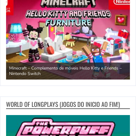
endo
Minecraft – Complemento de móveis Hello Kitty e Friends –
O
Nintendo Switch
d
WORLD OF LONGPLAYS (JOGOS DO INICIO AO FIM!)