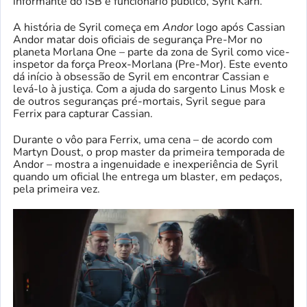
informante do ISB e funcionário público, Syril Karn.
A história de Syril começa em
Andor
logo após Cassian
Andor matar dois oficiais de segurança Pre-Mor no
planeta Morlana One – parte da zona de Syril como vice-
inspetor da força Preox-Morlana (Pre-Mor). Este evento
dá início à obsessão de Syril em encontrar Cassian e
levá-lo à justiça. Com a ajuda do sargento Linus Mosk e
de outros seguranças pré-mortais, Syril segue para
Ferrix para capturar Cassian.
Durante o vôo para Ferrix, uma cena – de acordo com
Martyn Doust, o prop master da primeira temporada de
Andor – mostra a ingenuidade e inexperiência de Syril
quando um oficial lhe entrega um blaster, em pedaços,
pela primeira vez.