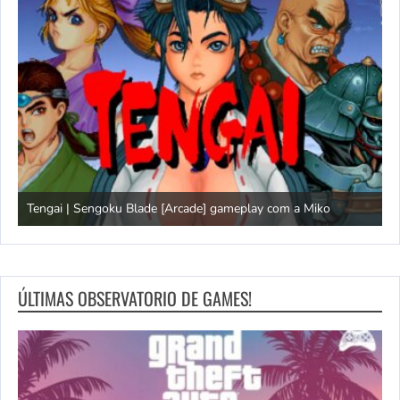
Tengai | Sengoku Blade [Arcade] gameplay com a Miko
D
ÚLTIMAS OBSERVATORIO DE GAMES!