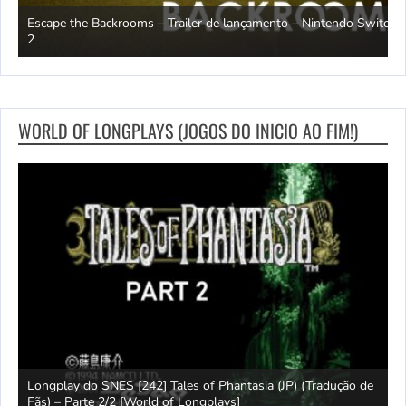
Escape the Backrooms – Trailer de lançamento – Nintendo Switch
2
M
WORLD OF LONGPLAYS (JOGOS DO INICIO AO FIM!)
Longplay do SNES [242] Tales of Phantasia (JP) (Tradução de
L
Fãs) – Parte 2/2 [World of Longplays]
F