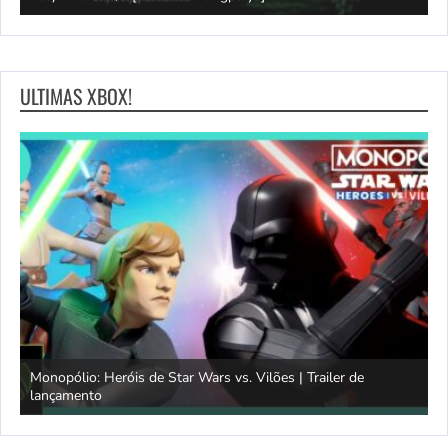
ULTIMAS XBOX!
Monopólio: Heróis de Star Wars vs. Vilões | Trailer de
lançamento
S