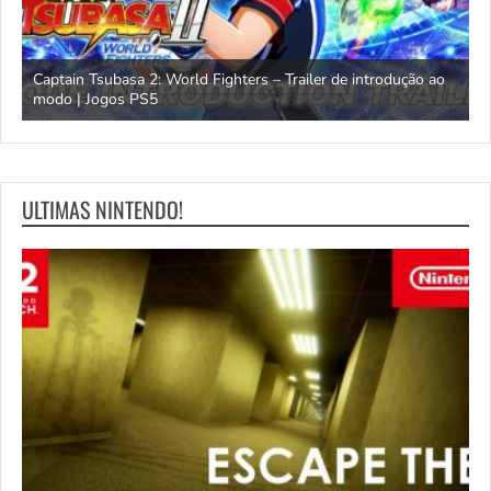
omem
Captain Tsubasa 2: World Fighters – Trailer de introdução ao
M
modo | Jogos PS5
P
ULTIMAS NINTENDO!