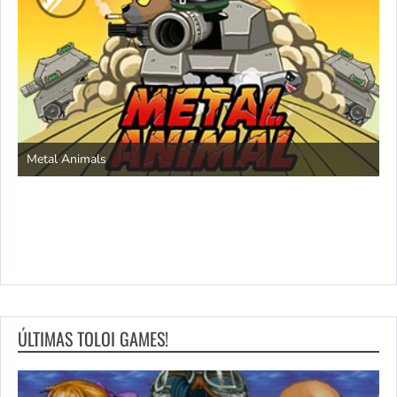
S
Metal Animals
ÚLTIMAS TOLOI GAMES!