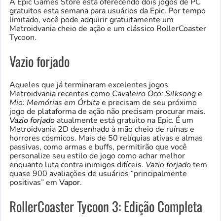
A Epic Games Store está oferecendo dois jogos de PC
gratuitos esta semana para usuários da Epic. Por tempo
limitado, você pode adquirir gratuitamente um
Metroidvania cheio de ação e um clássico RollerCoaster
Tycoon.
Vazio forjado
Aqueles que já terminaram excelentes jogos
Metroidvania recentes como
Cavaleiro Oco: Silksong
e
Mio: Memórias em Órbita
e precisam de seu próximo
jogo de plataforma de ação não precisam procurar mais.
Vazio forjado
atualmente está gratuito na Epic. É um
Metroidvania 2D desenhado à mão cheio de ruínas e
horrores cósmicos. Mais de 50 relíquias ativas e almas
passivas, como armas e buffs, permitirão que você
personalize seu estilo de jogo como achar melhor
enquanto luta contra inimigos difíceis.
Vazio forjado
tem
quase 900 avaliações de usuários “principalmente
positivas” em
Vapor
.
RollerCoaster Tycoon 3: Edição Completa