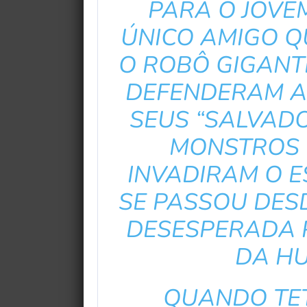
PARA O JOVEM
ÚNICO AMIGO Q
O ROBÔ GIGANTE
DEFENDERAM 
SEUS “SALVAD
MONSTROS 
INVADIRAM O 
SE PASSOU DESD
DESESPERADA 
DA H
QUANDO TE