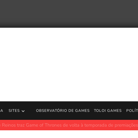
RA
SITES
OBSERVATÓRIO DE GAMES
TOLOI GAMES
POLÍ
 [235] Buffet Bíblico (EUA) (não licenciado) [World of Longplays]