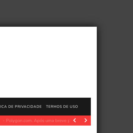
TICA DE PRIVACIDADE
TERMOS DE USO
http://www.longplays.org Jogado por: JagOfTroy É um jogo de tab