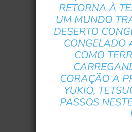
RETORNA À TE
UM MUNDO TR
DESERTO CONG
CONGELADO 
COMO TERR
CARREGAN
CORAÇÃO A P
YUKIO, TETSU
PASSOS NEST