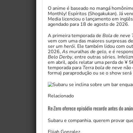
O anime é baseado no mangá homônimo d
Monthly! Espíritos (Shogakukan). Já ve
Media licenciou o lançamento em inglês
agendado para 18 de agosto de 2026.
A primeira temporada de
Bola de neve
vem com uma das maiores surpresas des
ser um herói
. Ele também lidou com ou
2026,
As muralhas de gelo,
e é respon
Belo Derby
​​​​​​, entre outras séries. Infe
em abril, após relatar uma perda de ¥
temporada para
Terra bola de neve
não 
forma) para
produção ou se o show será 
Relacionado
Re:Zero oferece episódio recorde antes do anú
Subaru e companhia. querem provar que
Elijah Gonzalez.