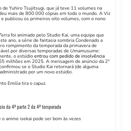
e Yuhiro Tsujitsugi, que já teve 11 volumes na
ndeu mais de 800.000 cópias em todo o mundo. A Viz
 e publicou os primeiros oito volumes, com o nono
Terra
foi animado pelo Studio Kai, uma equipe que
te ano, a série de fantasia sombria
Condenado a
tro rompimento da temporada da primavera de
sável por diversas temporadas de
Umamusume:
lizmente, o estúdio
entrou com pedido de insolvência
 565 milhões em 2025.
A mensagem de anúncio da 2ª
confirmou se o Studio Kai retornará (de alguma
administrado por um novo estúdio.
ncio da 4ª parte 2 da 4ª temporada
 o anime isekai pode ser bom às vezes