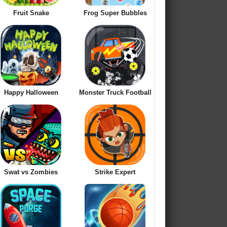
Fruit Snake
Frog Super Bubbles
Happy Halloween
Monster Truck Football
Swat vs Zombies
Strike Expert