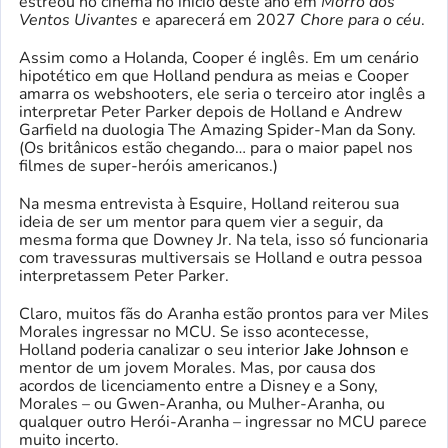
estreou no cinema no início deste ano em
Morro dos
Ventos Uivantes
e aparecerá em 2027
Chore para o céu
.
Assim como a Holanda, Cooper é inglês. Em um cenário
hipotético em que Holland pendura as meias e Cooper
amarra os webshooters, ele seria o terceiro ator inglês a
interpretar Peter Parker depois de Holland e Andrew
Garfield na duologia The Amazing Spider-Man da Sony.
(Os britânicos estão chegando… para o maior papel nos
filmes de super-heróis americanos.)
Na mesma entrevista à Esquire, Holland reiterou sua
ideia de ser um mentor para quem vier a seguir, da
mesma forma que Downey Jr. Na tela, isso só funcionaria
com travessuras multiversais se Holland e outra pessoa
interpretassem Peter Parker.
Claro, muitos fãs do Aranha estão prontos para ver Miles
Morales ingressar no MCU. Se isso acontecesse,
Holland poderia canalizar o seu interior
Jake Johnson
e
mentor de um jovem Morales. Mas, por causa dos
acordos de licenciamento entre a Disney e a Sony,
Morales – ou Gwen-Aranha, ou Mulher-Aranha, ou
qualquer outro Herói-Aranha – ingressar no MCU parece
muito incerto.