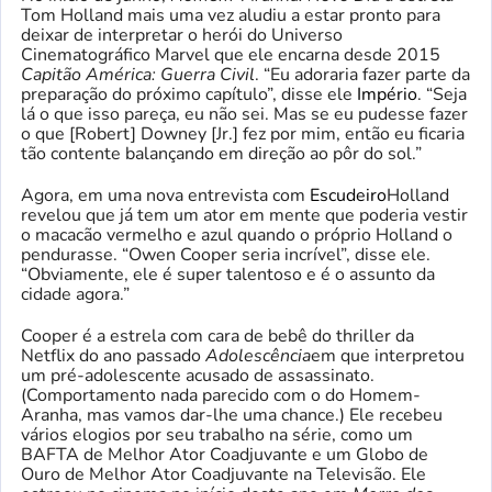
Tom Holland mais uma vez aludiu a estar pronto para
deixar de interpretar o herói do Universo
Cinematográfico Marvel que ele encarna desde 2015
Capitão América: Guerra Civil
. “Eu adoraria fazer parte da
preparação do próximo capítulo”, disse ele
Império
. “Seja
lá o que isso pareça, eu não sei. Mas se eu pudesse fazer
o que [Robert] Downey [Jr.] fez por mim, então eu ficaria
tão contente balançando em direção ao pôr do sol.”
Agora, em uma nova entrevista com
Escudeiro
Holland
revelou que já tem um ator em mente que poderia vestir
o macacão vermelho e azul quando o próprio Holland o
pendurasse. “Owen Cooper seria incrível”, disse ele.
“Obviamente, ele é super talentoso e é o assunto da
cidade agora.”
Cooper é a estrela com cara de bebê do thriller da
Netflix do ano passado
Adolescência
em que interpretou
um pré-adolescente acusado de assassinato.
(Comportamento nada parecido com o do Homem-
Aranha, mas vamos dar-lhe uma chance.) Ele recebeu
vários elogios por seu trabalho na série, como um
BAFTA de Melhor Ator Coadjuvante e um Globo de
Ouro de Melhor Ator Coadjuvante na Televisão. Ele