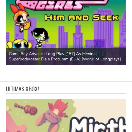
57] As Meninas
Amiga 500 Longplay [597] Segundo Sa
 (EUA) [World of Longplays]
Longplays]
ULTIMAS XBOX!