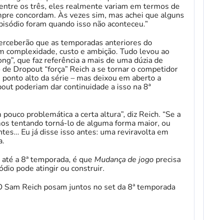
 entre os três, eles realmente variam em termos de
mpre concordam. Às vezes sim, mas achei que alguns
isódio foram quando isso não aconteceu.”
erceberão que as temporadas anteriores do
complexidade, custo e ambição. Tudo levou ao
ng”, que faz referência a mais de uma dúzia de
 de Dropout “força” Reich a se tornar o competidor
 ponto alto da série – mas deixou em aberto a
ut poderiam dar continuidade a isso na 8ª
pouco problemática a certa altura”, diz Reich. “Se a
os tentando torná-lo de alguma forma maior, ou
tes… Eu já disse isso antes: uma reviravolta em
a.
e até a 8ª temporada, é que
Mudança de jogo
precisa
ódio pode atingir ou construir.