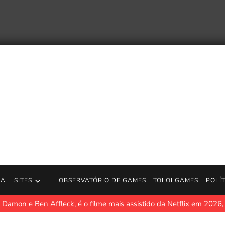
RA
SITES
OBSERVATÓRIO DE GAMES
TOLOI GAMES
POLÍ
 Damon e Ben Affleck, é o filme mais assistido da Netflix em 2026