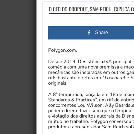
O CEO DO DROPOUT, SAM REICH, EXPLICA 
Share
Polygon.com.
Desde 2019,
Desistência.tv
A principal 
comédia com uma nova premissa e mecâ
mecânicas são inspiradas em outros ga
riffs bastante diretos em
O bacharel
e
S
originais.
A 8ª temporada, lançada em 18 de maio
Standards & Practices”, um riff do antig
concorrentes Lou Wilson, Ally Beardsle
podem dizer e fazer sem que o Dropout 
a violação dos direitos autorais da Disn
mútuo no trabalho. Polygon conversou
produtor e apresentador Sam Reich sobr