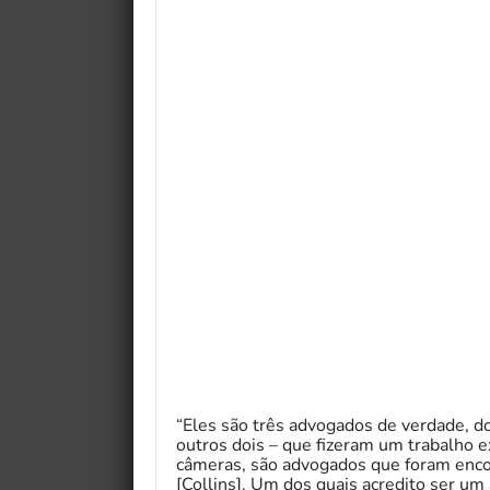
“Eles são três advogados de verdade, do
outros dois – que fizeram um trabalho ex
câmeras, são advogados que foram encon
[Collins]. Um dos quais acredito ser u