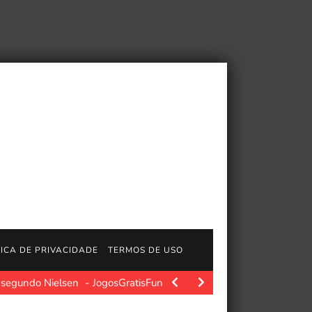
TICA DE PRIVACIDADE
TERMOS DE USO
, segundo Nielsen
JogosGratisFun. Matt Damon vive um dos ano