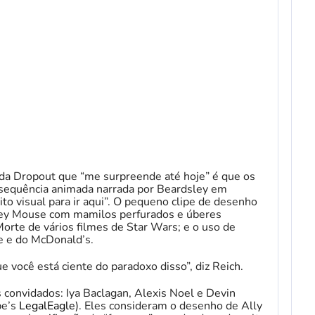
ca da Dropout que “me surpreende até hoje” é que os
equência animada narrada por Beardsley em
ito visual para ir aqui”. O pequeno clipe de desenho
ey Mouse com mamilos perfurados e úberes
orte de vários filmes de Star Wars; e o uso de
ke e do McDonald’s.
 você está ciente do paradoxo disso”, diz Reich.
 convidados: Iya Baclagan, Alexis Noel e Devin
be’s
LegalEagle
). Eles consideram o desenho de Ally