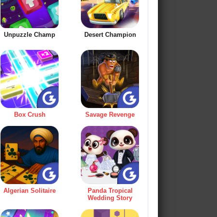
Unpuzzle Champ
Desert Champion
Box Crush
Savage Revenge
Algerian Solitaire
Panda Tropical
Wedding Story