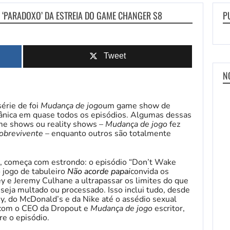
O ‘PARADOXO’ DA ESTREIA DO GAME CHANGER S8
P
Tweet
N
série de foi
Mudança de jogo
um game show de
nica em quase todos os episódios. Algumas dessas
me shows ou reality shows –
Mudança de jogo
fez
obrevivente
– enquanto outros são totalmente
, começa com estrondo: o episódio “Don’t Wake
o jogo de tabuleiro
Não acorde papai
convida os
y e Jeremy Culhane a ultrapassar os limites do que
seja multado ou processado. Isso inclui tudo, desde
ey, do McDonald’s e da Nike até o assédio sexual
 com o CEO da Dropout e
Mudança de jogo
escritor,
e o episódio.