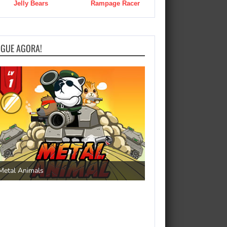
Jelly Bears
Rampage Racer
OGUE AGORA!
Save the Princess
Metal Animals