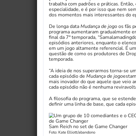
trabalha com padrões e práticas. Então,
especialidade, e é por isso que nem se
dos momentos mais interessantes do ep
De longa data
Mudança de jogo
os fãs p
programa aumentaram gradualmente em 
final da 7ª temporada, “Samalamadingdo
episódios anteriores, enquanto o elenco
em um jogo altamente referencial. É um
questão de como os produtores de Dropo
temporada.
“A ideia de nos superarmos torna-se um 
cada episódio de
Mudança de jogo
estam
mais inovador do que aquele que veio an
cada episódio não é nenhuma reviravolt
A filosofia do programa, que se estend
definir uma linha de base, que cada epis
Sam Reich no set de Game Changer
Foto: Kate Elliott/abandono