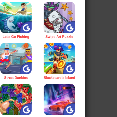
Let's Go Fishing
Swipe Art Puzzle
Street Dunkies
Blackbeard's Island