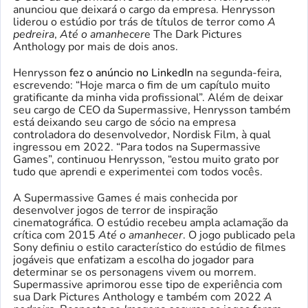
anunciou que deixará o cargo da empresa. Henrysson
liderou o estúdio por trás de títulos de terror como
A
pedreira
,
Até o amanhecer
e The Dark Pictures
Anthology por mais de dois anos.
Henrysson
fez o anúncio no LinkedIn
na segunda-feira,
escrevendo: “Hoje marca o fim de um capítulo muito
gratificante da minha vida profissional”. Além de deixar
seu cargo de CEO da Supermassive, Henrysson também
está deixando seu cargo de sócio na empresa
controladora do desenvolvedor, Nordisk Film, à qual
ingressou em 2022. “Para todos na Supermassive
Games”, continuou Henrysson, “estou muito grato por
tudo que aprendi e experimentei com todos vocês.
A Supermassive Games é mais conhecida por
desenvolver jogos de terror de inspiração
cinematográfica. O estúdio recebeu ampla aclamação da
crítica com 2015
Até o amanhecer
. O jogo publicado pela
Sony definiu o estilo característico do estúdio de filmes
jogáveis ​​que enfatizam a escolha do jogador para
determinar se os personagens vivem ou morrem.
Supermassive aprimorou esse tipo de experiência com
sua Dark Pictures Anthology e também com 2022
A