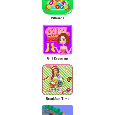
Billiards
Girl Dress up
Breakfast Time