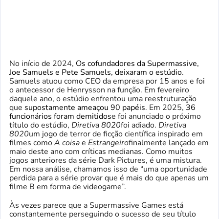
No início de 2024,
Os cofundadores da Supermassive,
Joe Samuels e Pete Samuels, deixaram o estúdio
.
Samuels atuou como CEO da empresa por 15 anos e foi
o antecessor de Henrysson na função. Em fevereiro
daquele ano, o estúdio enfrentou uma reestruturação
que
supostamente ameaçou 90 papéis
. Em 2025,
36
funcionários foram demitidos
e foi anunciado o próximo
título do estúdio,
Diretiva 8020
foi adiado.
Diretiva
8020
um jogo de terror de ficção científica inspirado em
filmes como
A coisa
e
Estrangeiro
finalmente lançado em
maio deste ano com críticas medianas. Como muitos
jogos anteriores da série Dark Pictures, é uma mistura.
Em nossa análise, chamamos isso de “uma oportunidade
perdida para a série provar que é mais do que apenas um
filme B em forma de videogame”.
Às vezes parece que a Supermassive Games está
constantemente perseguindo o sucesso de seu título