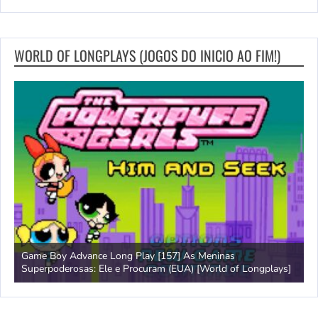
WORLD OF LONGPLAYS (JOGOS DO INICIO AO FIM!)
Game Boy Advance Long Play [157] As Meninas
A
Superpoderosas: Ele e Procuram (EUA) [World of Longplays]
L