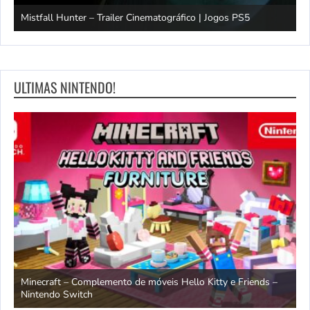
Mistfall Hunter – Trailer Cinematográfico | Jogos PS5
S
ULTIMAS NINTENDO!
endo
Minecraft – Complemento de móveis Hello Kitty e Friends –
O
Nintendo Switch
d